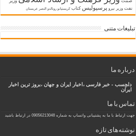
صمت
وزیر
پرسپولیس
نفت
کتاب
وزیر نیرو
کریستیانو رونالدو النصر عربستان
تبلیغات متنی
درباره ما
دلچسب - خبر فارسی ،اخبار ایران و جهان ،بروز ترین اخبار
ایران
تماس با ما
جهت ارتباط با ما به پشتیبانی واتساپ به شماره 09056213048 در ارتباط باشید
نوشته‌های تازه