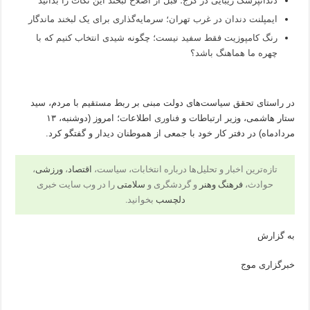
دندانپزشک زیبایی در کرج؛ قبل از اصلاح لبخند این نکات را بدانید
ایمپلنت دندان در غرب تهران؛ سرمایه‌گذاری برای یک لبخند ماندگار
رنگ کامپوزیت فقط سفید نیست؛ چگونه شیدی انتخاب کنیم که با
چهره ما هماهنگ باشد؟
در راستای تحقق سیاست‌های دولت مبنی بر ربط مستقیم با مردم، سید
ستار هاشمی، وزیر ارتباطات و
فناوری
اطلاعات؛ امروز (دوشنبه، ۱۳
مردادماه) در دفتر کار خود با جمعی از هموطنان دیدار و گفتگو کرد.
تازه‌ترین اخبار و تحلیل‌ها درباره انتخابات، سیاست،
اقتصاد
،
ورزشی
،
حوادث،
فرهنگ وهنر
و گردشگری و
سلامتی
را در وب سایت خبری
دلچسب
بخوانید.
به گزارش
خبرگزاری موج