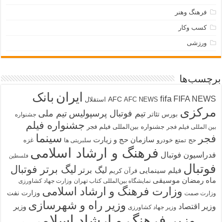
فرهنگ وهنر
کسب وکار
ورزشی
برچسب‌ها
ایران
بانک
fifa
FIFA NEWS
AFC
AFC NEWS
استقلال
مرکزی
تیم فوتبال پرسپولیس
تیم ملی
تئاتر
بورس
جشنواره
جشنواره فیلم
جشنواره بین‌المللی فیلم فجر
بین المللی فیلم فجر
سینما
فجر
سازمان حج و زیارت
حج تمتع
خودرو
غزه
سلبریتی ها
فرهنگ و ارشاد اسلامی
فدراسیون فوتبال
فلسطین
فوتبال
لیگ برتر فوتبال
لیگ برتر
فیلم سینمایی
قرآن کریم
ماه رمضان
موسیقی
نمایشگاه بین‌المللی کتاب تهران
وزارت جهاد کشاورزی
وزارت فرهنگ و ارشاد اسلامی
وزارت نفت
وزارت صمت
وزیر راه و شهرسازی
وزیر اقتصاد
وزیر
وزیر جهاد کشاورزی
وزیر فرهنگ و ارشاد اسلامی