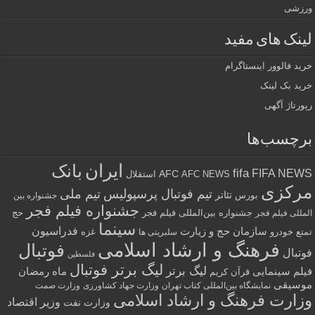
ورزشی
لینک های مفید
خرید فالوور اینستاگرام
خرید بک لینک
رپورتاژ آگهی
برچسب‌ها
ایران
بانک
fifa
FIFA NEWS
AFC
AFC NEWS
استقلال
مرکزی
تیم فوتبال پرسپولیس
تیم ملی
تئاتر
بورس
جشنواره بین
جشنواره فیلم فجر
جشنواره بین‌المللی فیلم فجر
حج
المللی فیلم فجر
سینما
فدراسیون
سازمان حج و زیارت
تمتع
خودرو
غزه
سلبریتی ها
فرهنگ و ارشاد اسلامی
فوتبال
فوتبال
فلسطین
لیگ برتر فوتبال
لیگ برتر
فیلم سینمایی
ماه رمضان
قرآن کریم
موسیقی
نمایشگاه بین‌المللی کتاب تهران
وزارت جهاد کشاورزی
وزارت صمت
وزارت فرهنگ و ارشاد اسلامی
وزیر اقتصاد
وزارت نفت