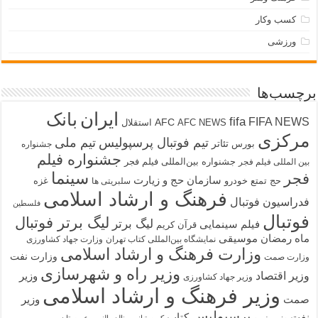
کسب وکار
ورزشی
چسب‌ها
ایران
بانک
fifa
FIFA NEW
AFC
AFC NEWS
استقلال
رکزی
تیم فوتبال پرسپولیس
تیم ملی
تئاتر
بورس
جشنواره
جشنواره فیلم
جشنواره بین‌المللی فیلم فجر
ین المللی فیلم فجر
سینما
جر
سازمان حج و زیارت
حج تمتع
خودرو
غزه
سلبریتی ها
فرهنگ و ارشاد اسلامی
دراسیون فوتبال
فلسطین
وتبال
لیگ برتر فوتبال
لیگ برتر
فیلم سینمایی
قرآن کریم
اه رمضان
موسیقی
نمایشگاه بین‌المللی کتاب تهران
وزارت جهاد کشاورزی
وزارت فرهنگ و ارشاد اسلامی
وزارت نفت
زارت صمت
وزیر راه و شهرسازی
زیر اقتصاد
وزیر
وزیر جهاد کشاورزی
وزیر فرهنگ و ارشاد اسلامی
مت
وزیر
پرسپولیس
فت
کتاب
وزیر نیرو