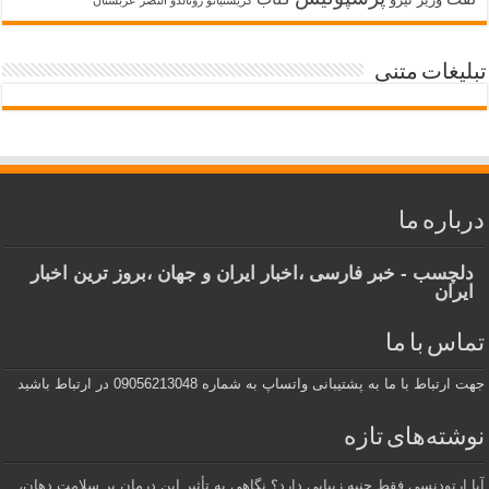
کریستیانو رونالدو النصر عربستان
لیغات متنی
باره ما
لچسب - خبر فارسی ،اخبار ایران و جهان ،بروز ترین اخبار
یران
اس با ما
ارتباط با ما به پشتیبانی واتساپ به شماره 09056213048 در ارتباط باشید
شته‌های تازه
 ارتودنسی فقط جنبه زیبایی دارد؟ نگاهی به تأثیر این درمان بر سلامت دهان،