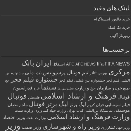
نک های مفید
د فالوور اینستاگرام
د بک لینک
رتاژ آگهی
چسب‌ها
ایران
بانک
fifa
FIFA NE
AFC
AFC NEWS
استقلال
رکزی
تیم فوتبال پرسپولیس
تیم ملی
تئاتر
بورس
جشنواره بین
جشنواره فیلم فجر
جشنواره بین‌المللی فیلم فجر
حج
للی فیلم فجر
سینما
فدراسیون
سازمان حج و زیارت
ع
خودرو
غزه
سلبریتی ها
فرهنگ و ارشاد اسلامی
فوتبال
تبال
فلسطین
لیگ برتر فوتبال
لیگ برتر
لم سینمایی
ماه رمضان
قرآن کریم
سیقی
نمایشگاه بین‌المللی کتاب تهران
وزارت جهاد کشاورزی
وزارت صمت
ارت فرهنگ و ارشاد اسلامی
وزیر اقتصاد
وزارت نفت
وزیر
وزیر راه و شهرسازی
وزیر صمت
ر جهاد کشاورزی