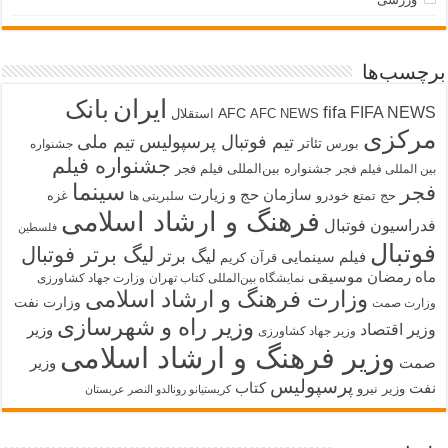
برچسب‌ها
ایران
بانک
fifa
FIFA NEWS
AFC
AFC NEWS
استقلال
مرکزی
تیم فوتبال پرسپولیس
تیم ملی
تئاتر
بورس
جشنواره
جشنواره فیلم
جشنواره بین‌المللی فیلم فجر
بین المللی فیلم فجر
سینما
فجر
سازمان حج و زیارت
حج تمتع
خودرو
غزه
سلبریتی ها
فرهنگ و ارشاد اسلامی
فدراسیون فوتبال
فلسطین
فوتبال
لیگ برتر فوتبال
لیگ برتر
فیلم سینمایی
قرآن کریم
ماه رمضان
موسیقی
نمایشگاه بین‌المللی کتاب تهران
وزارت جهاد کشاورزی
وزارت فرهنگ و ارشاد اسلامی
وزارت نفت
وزارت صمت
وزیر راه و شهرسازی
وزیر اقتصاد
وزیر
وزیر جهاد کشاورزی
وزیر فرهنگ و ارشاد اسلامی
صمت
وزیر
پرسپولیس
نفت
کتاب
وزیر نیرو
کریستیانو رونالدو النصر عربستان