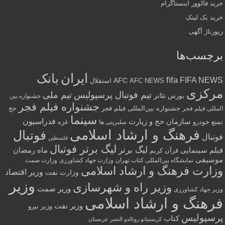
خرید فالوور اینستاگرام
خرید بک لینک
رپورتاژ آگهی
برچسب‌ها
ایران
بانک
fifa
FIFA NEWS
AFC
AFC NEWS
استقلال
مرکزی
تیم فوتبال پرسپولیس
تیم ملی
تئاتر
بورس
جشنواره بین
جشنواره فیلم فجر
جشنواره بین‌المللی فیلم فجر
حج
المللی فیلم فجر
سینما
فدراسیون
سازمان حج و زیارت
تمتع
خودرو
غزه
سلبریتی ها
فرهنگ و ارشاد اسلامی
فوتبال
فوتبال
فلسطین
لیگ برتر فوتبال
لیگ برتر
فیلم سینمایی
ماه رمضان
قرآن کریم
موسیقی
نمایشگاه بین‌المللی کتاب تهران
وزارت جهاد کشاورزی
وزارت صمت
وزارت فرهنگ و ارشاد اسلامی
وزیر اقتصاد
وزارت نفت
وزیر
وزیر راه و شهرسازی
وزیر صمت
وزیر جهاد کشاورزی
فرهنگ و ارشاد اسلامی
وزیر نفت
وزیر نیرو
پرسپولیس
کتاب
کریستیانو رونالدو النصر عربستان