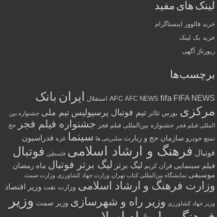
لینک های مفید
خرید فالوور اینستاگرام
خرید بک لینک
رپورتاژ آگهی
برچسب‌ها
ایران
بانک
fifa
FIFA NEWS
AFC
AFC NEWS
استقلال
مرکزی
تیم فوتبال پرسپولیس
تیم ملی
تئاتر
بورس
جشنواره بین
جشنواره فیلم فجر
جشنواره بین‌المللی فیلم فجر
حج
المللی فیلم فجر
سینما
فدراسیون
سازمان حج و زیارت
تمتع
خودرو
غزه
سلبریتی ها
فرهنگ و ارشاد اسلامی
فوتبال
فوتبال
فلسطین
لیگ برتر فوتبال
لیگ برتر
فیلم سینمایی
ماه رمضان
قرآن کریم
موسیقی
نمایشگاه بین‌المللی کتاب تهران
وزارت جهاد کشاورزی
وزارت صمت
وزارت فرهنگ و ارشاد اسلامی
وزیر اقتصاد
وزارت نفت
وزیر
وزیر راه و شهرسازی
وزیر صمت
وزیر جهاد کشاورزی
فرهنگ و ارشاد اسلامی