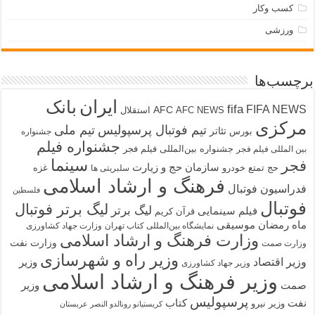
کسب وکار
ورزشی
برچسب‌ها
ایران
بانک
fifa
FIFA NEWS
AFC
AFC NEWS
استقلال
مرکزی
تیم فوتبال پرسپولیس
تیم ملی
تئاتر
بورس
جشنواره
جشنواره فیلم
جشنواره بین‌المللی فیلم فجر
بین المللی فیلم فجر
سینما
فجر
سازمان حج و زیارت
حج تمتع
خودرو
غزه
سلبریتی ها
فرهنگ و ارشاد اسلامی
فدراسیون فوتبال
فلسطین
فوتبال
لیگ برتر فوتبال
لیگ برتر
فیلم سینمایی
قرآن کریم
ماه رمضان
موسیقی
نمایشگاه بین‌المللی کتاب تهران
وزارت جهاد کشاورزی
وزارت فرهنگ و ارشاد اسلامی
وزارت نفت
وزارت صمت
وزیر راه و شهرسازی
وزیر اقتصاد
وزیر
وزیر جهاد کشاورزی
وزیر فرهنگ و ارشاد اسلامی
صمت
وزیر
پرسپولیس
نفت
کتاب
وزیر نیرو
کریستیانو رونالدو النصر عربستان