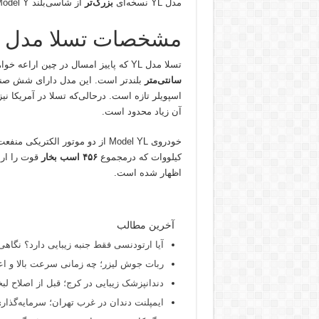
مدل YL نسخه‌ای
بزرگ‌تر
از شاسی‌بلند Model Y محسوب می‌شود که دارای سه ردیف صندلی است.
مشخصات تسلا مدل YL و ۳ پلاس
تسلا مدل YL که پاییز امسال در چین اراعه خواهد شد،
سانتی‌متر
بلندتر است. این مدل دارای شش صندل
آن زیاد محدود است.
کیلووات که درمجموع
۴۵۶ اسب بخار
قوت را ارا
اظهار شده است.
آخرین مطالب
آیا ارتودنسی فقط جنبه زیبایی دارد؟ نگاهی
ربات جوش لیزر؛ چه زمانی سرعت بالا و اع
دندانپزشک زیبایی در کرج؛ قبل از اصلاح لبخن
ایمپلنت دندان در غرب تهران؛ سرمایه‌گذاری