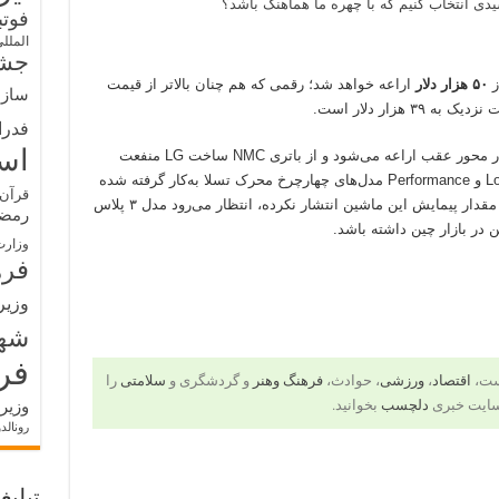
ی انتخاب کنیم که با چهره ما هماهنگ باشد؟
فوت
الملل
جشن
۵۰ هزار دلار
اراعه خواهد شد؛ رقمی که هم چنان بالاتر از قیمت
سازم
فدرا
اس
در نظر دیگر، مدل ۳ پلاس با یک موتور محرک در محور عقب اراعه می‌شود و از باتری NMC ساخت LG منفعت
می‌برد که تا بحال فقط در نسخه‌های Long Range و Performance مدل‌های چهارچرخ محرک تسلا به‌کار گرفته شده
قرآن 
است. با وجود آنکه تسلا تا این مدت جزئیاتی از مقدار پیمایش این ماشین انتشار نکرده، انتظار می‌رود مدل ۳ پلاس
رمض
در بازار چین داشته باشد.
وزارت
فره
وزیر
شه
فر
است،
اقتصاد
،
ورزشی
، حوادث،
فرهنگ وهنر
و گردشگری و
سلامتی
را
سایت خبری
دلچسب
بخوانید.
وزیر
رونالد