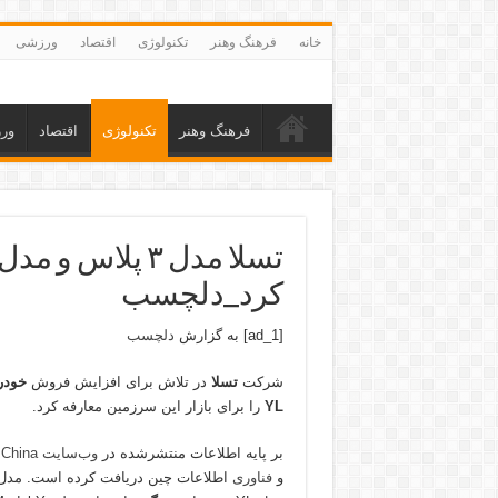
خانه
فرهنگ وهنر
تکنولوژی
اقتصاد
ورزشی
فرهنگ وهنر
تکنولوژی
اقتصاد
ور
کرد_دلچسب
[ad_1] به گزارش
دلچسب
شرکت
تسلا
در تلاش برای افزایش فروش
خودر
YL
را برای بازار این سرزمین معارفه کرد.
بر پایه اطلاعات منتشرشده در
وب‌سایت CarNewsChina
و
فناوری
اطلاعات چین دریافت کرده است. مدل ۳ پلاس نسخه‌ای ب