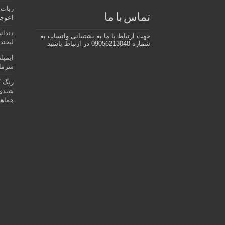
ربات 
تماس با ما
اعوجا
دندان
جهت ارتباط با ما به پشتیبانی واتساپ به
لبخند 
شماره 09056213048 در ارتباط باشید
ایمپل
سرمای
رنگ ک
شیدی 
هماهن