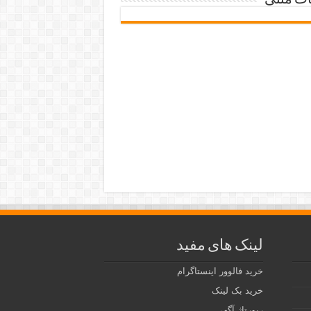
ات متنی
لینک های مفید
خرید فالوور اینستاگرام
خرید بک لینک
رپورتاژ آگهی