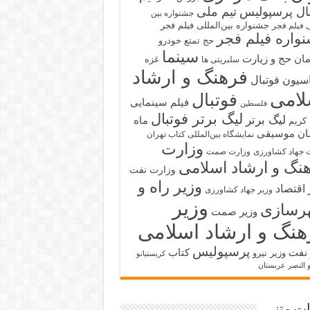
بال پرسپولیس
تیم ملی
جشنواره بین
جشنواره بین‌المللی فیلم فجر
ی فیلم فجر
واره فیلم فجر
حج تمتع
خودرو
سینما
ان حج و زیارت
غزه
سلبریتی ها
فرهنگ و ارشاد
سیون فوتبال
لامی
فوتبال
فیلم سینمایی
فلسطین
لیگ برتر فوتبال
لیگ برتر
ماه
کریم
ان
موسیقی
نمایشگاه بین‌المللی کتاب تهران
وزارت
 جهاد کشاورزی
وزارت صمت
نگ و ارشاد اسلامی
وزارت نفت
وزیر راه و
 اقتصاد
وزیر جهاد کشاورزی
وزیر
رسازی
وزیر صمت
هنگ و ارشاد اسلامی
پرسپولیس
 نفت
کتاب
وزیر نیرو
کریستیانو
و النصر عربستان