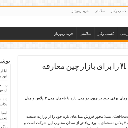
کسب وکار
سلامتی
خرید رپورتاز
زشی
کسب وکار
سلامتی
خرید رپورتاز
نوشته
تسلا مدل ۳ پلاس و مدل YL را برای بازار چین معارفه
آیا ا
این د
ربات 
ارزش 
وهای برقی
خود در
چین
، دو مدل تازه با نام‌های
مدل ۳ پلاس
و
مدل
دندان
نکات 
ایمپل
، تسلا مجوز فروش مدل‌های تازه خود را از وزارت صنعت
لبخند
ا
برد زیاد تر
از سدان محبوب این شرکت است و
رنگ 