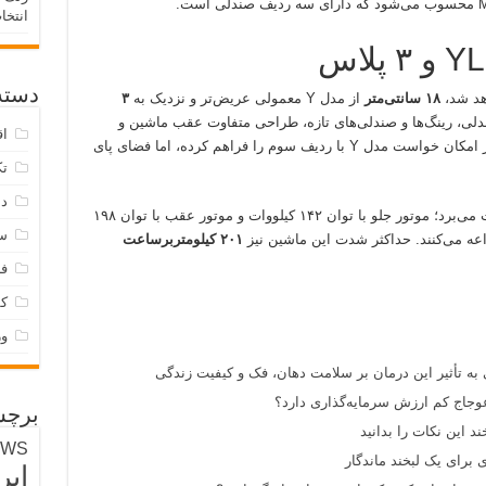
انتخا
دسته‌
۱۸ سانتی‌متر
از مدل Y معمولی عریض‌تر و نزدیک به
۳
ی، رینگ‌ها و صندلی‌های تازه، طراحی متفاوت عقب ماشین و
اق
اسپویلر تازه است. درحالی‌که تسلا در آمریکا نیز امکان خواست مدل Y با ردیف سوم را فراهم کرده، اما فضای پای
تک
دس
خودروی Model YL از دو موتور الکتریکی منفعت می‌برد؛ موتور جلو با توان ۱۴۲ کیلووات و موتور عقب با توان ۱۹۸
س
عه می‌کنند. حداکثر شدت این ماشین نیز
۲۰۱ کیلومتربرساعت
فر
ک
و
 به تأثیر این درمان بر سلامت دهان، فک و کیفیت زندگی
وجاج کم ارزش سرمایه‌گذاری دارد؟
برچس
د این نکات را بدانید
EWS
 برای یک لبخند ماندگار
ایر