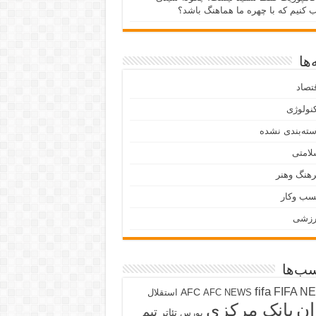
ب کنیم که با چهره ما هماهنگ باشد؟
ها
تصاد
نولوژی
ته‌بندی نشده
لامتی
هنگ وهنر
سب وکار
رزشی
ب‌ها
fifa
FIFA N
AFC
AFC NEWS
استقلال
ان
بانک مرکزی
تیم
تئاتر
بورس