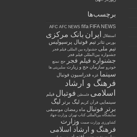
برچسب‌ها
fifa
FIFA NEWS
AFC
AFC NEWS
ایران
بانک مرکزی
استقلال
تیم فوتبال پرسپولیس
تئاتر
بورس
تیم ملی
جشنواره بین المللی فیلم فجر
جشنواره بین‌المللی فیلم فجر
جشنواره فیلم فجر
حج تمتع
سازمان حج و زیارت
خودرو
سلبریتی ها
سینما
فدراسیون فوتبال
غزه
فرهنگ و ارشاد
اسلامی
فوتبال
فیلم
فلسطین
لیگ
لیگ برتر
سینمایی
قرآن کریم
برتر فوتبال
ماه رمضان
موسیقی
نمایشگاه بین‌المللی کتاب تهران
وزارت جهاد
وزارت
کشاورزی
وزارت صمت
فرهنگ و ارشاد اسلامی
وزیر اقتصاد
وزارت نفت