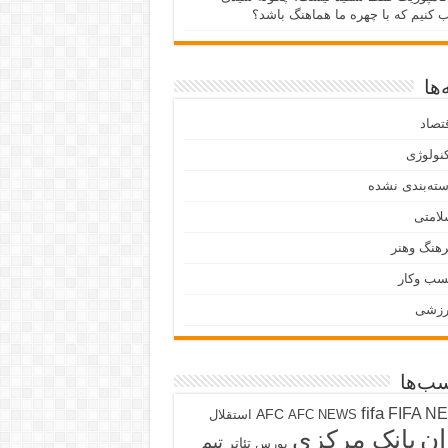
ب کنیم که با چهره ما هماهنگ باشد؟
ها
تصاد
نولوژی
ته‌بندی نشده
لامتی
هنگ وهنر
سب وکار
رزشی
ب‌ها
fifa
FIFA N
AFC
AFC NEWS
استقلال
ان
بانک مرکزی
تیم
تئاتر
بورس