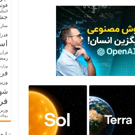
فوت
الملل
جشن
سازم
فدرا
اس
قرآن 
رمض
وزارت
فره
وزیر
شه
فر
وزیر
رونالد