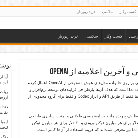
کسب وکار
سلامتی
خرید رپورتاز
زشی
کسب وکار
سلامتی
خرید رپورتاز
نوشته
رین اعلامیه از OpenAI
آیا ا
این د
با اعلام جدید ترامپ، دولت آمریکا محدودیت‌هایی بر روی خانواده مدل‌های هوش مصنوعی از OpenAI اعمال کرده
است. این خانواده شامل مدل‌های Sol، Terra و Luna است که هدف آن‌ها بازطراحی فرایندهای توسعه نرم‌افزار و
ربات 
کاربردهای سازمانی است. تا به امروز، این مدل‌ها فقط از طریق API و ابزار Codex و فقط برای گروه محدودی از
ارزش 
دندان
نکات 
ن خانواده، مدل GPT-۵.۶ Sol، برای وظایف پیچیده مانند برنامه‌نویسی طولانی و امنیت سایبری طراحی
ایمپل
شده است. هزینه استفاده از این مدل معادل ۵ دلار برای هر میلیون توکن ورودی و ۳۰ دلار برای هر میلیون توکن
لبخند
رنگ 