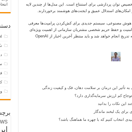
ر معماری GPT-۵.۶ مربوط به تخصیص توان پردازشی برای استنتاج است. این مدل‌ها از چندین لایه
انتخا
 امکان‌های استدلال عمیق و ایجنت‌های هوشمند برخوردارند.
ل‌های هوش مصنوعی، سیستم جدیدی برای کش‌کردن پرامپت‌ها معرفی
دسته‌
امنیت و حفظ حریم شخصی مشتریان سازمانی از اهمیت ویژه‌ای
برخوردار است. عرضه عمومی مدل GPT-۵.۶ به تدریج انجام خواهد شد و باید منتظر آخرین اخبار از OpenAI
اق
تک
دس
س
فر
ک
 به تأثیر این درمان بر سلامت دهان، فک و کیفیت زندگی
و
وجاج کم ارزش سرمایه‌گذاری دارد؟
د این نکات را بدانید
 برای یک لبخند ماندگار
برچس
ی انتخاب کنیم که با چهره ما هماهنگ باشد؟
EWS
ایر