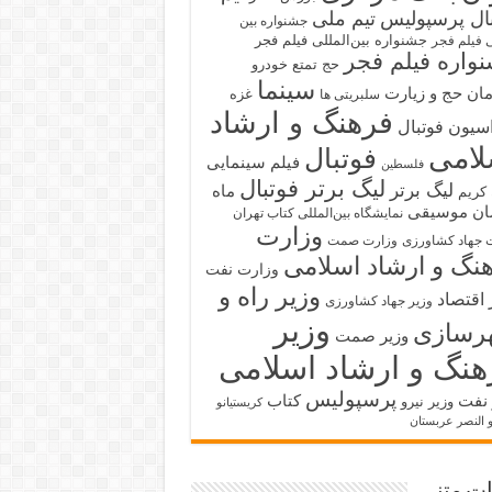
بال پرسپولیس
تیم ملی
جشنواره بین
جشنواره بین‌المللی فیلم فجر
ی فیلم فجر
واره فیلم فجر
حج تمتع
خودرو
سینما
ان حج و زیارت
غزه
سلبریتی ها
فرهنگ و ارشاد
سیون فوتبال
لامی
فوتبال
فیلم سینمایی
فلسطین
لیگ برتر فوتبال
لیگ برتر
ماه
کریم
ان
موسیقی
نمایشگاه بین‌المللی کتاب تهران
وزارت
 جهاد کشاورزی
وزارت صمت
نگ و ارشاد اسلامی
وزارت نفت
وزیر راه و
 اقتصاد
وزیر جهاد کشاورزی
وزیر
رسازی
وزیر صمت
هنگ و ارشاد اسلامی
پرسپولیس
 نفت
کتاب
وزیر نیرو
کریستیانو
و النصر عربستان