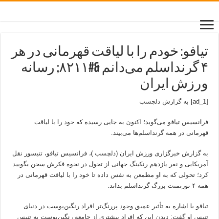
تیافو: خودم را با لیاقت قهرمانی در هر
۴ گرنداسلم می‌دانم &#۸۲۱۱; رسانه
ورزش ایران
[ad_1] به گزارش
دلچسب
فرانسیس تیافو می‌گوید؛ اکنون به جایی رسیده که خود را با لیاقت
قهرمانی در همه گرنداسلم‌ها می‌بیند.
به گزارش خبرگزاری ورزش ایران (
دلچسب
)، فرانسیس تیافو، تنیسور نقل
آمریکایی و نفر یازدهم رنکینگ جهانی از تحول در نحوه فکرش سخن بگویید
کرد؛ تحولی که به او مطمعن به‌ نفس داده تا خود را با لیاقت قهرمانی در
همه ۴ تورنمنت بزرگ گرنداسلم بداند.
تیافو با اشاره به تأثیر عمیق وجود پررنگ‌تر افراد رنگین‌پوست در دنیای
تنیس او گفت: دیدن این که افراد بیشتری از جامعه رنگین‌پوست به تنیس