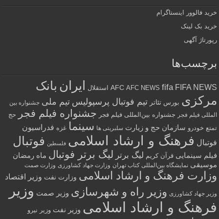
د فالوور اینستاگرام
د بک لینک
رتاژ آگهی
چسب‌ها
ایران
بانک
fifa
FIFA NE
AFC
AFC NEWS
استقلال
رکزی
تیم فوتبال پرسپولیس
تیم ملی
تئاتر
بورس
جشنواره بین
جشنواره فیلم فجر
جشنواره بین‌المللی فیلم فجر
حج
للی فیلم فجر
سینما
فدراسیون
سازمان حج و زیارت
ع
خودرو
غزه
سلبریتی ها
فرهنگ و ارشاد اسلامی
فوتبال
تبال
فلسطین
لیگ برتر فوتبال
لیگ برتر
لم سینمایی
ماه رمضان
قرآن کریم
سیقی
نمایشگاه بین‌المللی کتاب تهران
وزارت جهاد کشاورزی
وزارت صمت
ارت فرهنگ و ارشاد اسلامی
وزیر اقتصاد
وزارت نفت
وزیر
وزیر راه و شهرسازی
وزیر صمت
ر جهاد کشاورزی
رهنگ و ارشاد اسلامی
وزیر نفت
وزیر نیرو