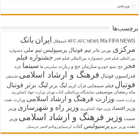
ورزشی
چسب‌ها
ایران
بانک
fifa
FIFA NEW
AFC
AFC NEWS
استقلال
رکزی
تیم فوتبال پرسپولیس
تیم ملی
تئاتر
بورس
جشنواره
جشنواره فیلم
جشنواره بین‌المللی فیلم فجر
ین المللی فیلم فجر
سینما
جر
سازمان حج و زیارت
حج تمتع
خودرو
غزه
سلبریتی ها
فرهنگ و ارشاد اسلامی
دراسیون فوتبال
فلسطین
وتبال
لیگ برتر فوتبال
لیگ برتر
فیلم سینمایی
قرآن کریم
اه رمضان
موسیقی
نمایشگاه بین‌المللی کتاب تهران
وزارت جهاد کشاورزی
وزارت فرهنگ و ارشاد اسلامی
وزارت نفت
زارت صمت
وزیر راه و شهرسازی
زیر اقتصاد
وزیر
وزیر جهاد کشاورزی
وزیر فرهنگ و ارشاد اسلامی
مت
وزیر
پرسپولیس
فت
کتاب
وزیر نیرو
کریستیانو رونالدو النصر عربستان