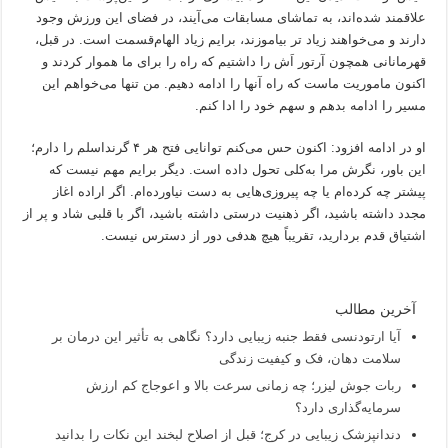
علاقمند شده‌اند، به تماشای مسابقات می‌آیند، در فضای این ورزش وجود
دارند و می‌خواهند زیاد تر بیاموزند، برایم زیاد الهام‌قسمت است. در قبل،
قهرمانانی همچون آرتور اَش را داشتیم که راه را برای ما هموار کردند و
اکنون ماموریت ماست که راه آنها را ادامه دهیم. من تنها می‌خواهم این
مسیر را ادامه بدهم و سهم خود را ادا کنم.
او در ادامه افزود: اکنون حس می‌کنم توانایی فتح هر ۴ گرنداسلم را دارم؛
این باور، نگرش مرا به‌کلی تحول داده است. دیگر برایم مهم نیست که
پیشتر چه کرده‌ام یا چه پیروزی‌هایی به دست نیاورده‌ام. اگر اراده اغاز
مجدد داشته باشید، اگر ذهنیت درستی داشته باشید، اگر با قلبی شاد و پر از
اشتیاق قدم بردارید، تقریباً هیچ هدفی دور از دسترس نیست.
آخرین مطالب
آیا ارتودنسی فقط جنبه زیبایی دارد؟ نگاهی به تأثیر این درمان بر
سلامت دهان، فک و کیفیت زندگی
ربات جوش لیزر؛ چه زمانی سرعت بالا و اعوجاج کم ارزش
سرمایه‌گذاری دارد؟
دندانپزشک زیبایی در کرج؛ قبل از اصلاح لبخند این نکات را بدانید