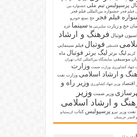
بال پرسپولیس
تیم ملی
جشنواره بین
جشنواره بین‌المللی فیلم فجر
ی فیلم فجر
واره فیلم فجر
حج تمتع
خودرو
سینما
ان حج و زیارت
غزه
سلبریتی ها
فرهنگ و ارشاد
سیون فوتبال
لامی
فوتبال
فیلم سینمایی
فلسطین
لیگ برتر فوتبال
لیگ برتر
ماه
کریم
ان
موسیقی
نمایشگاه بین‌المللی کتاب تهران
وزارت
 جهاد کشاورزی
وزارت صمت
نگ و ارشاد اسلامی
وزارت نفت
وزیر راه و
 اقتصاد
وزیر جهاد کشاورزی
وزیر
رسازی
وزیر صمت
هنگ و ارشاد اسلامی
پرسپولیس
 نفت
کتاب
وزیر نیرو
کریستیانو
و النصر عربستان