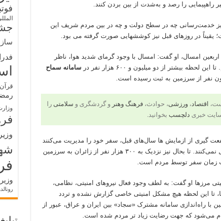
 راهپیمایی را رصد و به‌شدت از بین بردن کنند.
فوت
الملل
یز خدمت‌رسانی چه در سطح دولت و چه در بین مردم شریف این
جشن
یقیناً در روزهای قبل نیز کوششهایی صورت گرفته می بود.
سازم
فدرا
 اربعین امسال، او گفت: امسال با وجود گرمای شدید هوا، ناظر
ه بیشتر از دو میلیون و ۶۰۰ هزار نفر در
سامانه سماح
اس
لیون نفر از سرزمین به ثبت رسیده است.
قرآن 
رمض
است،
اقتصاد
،
ورزشی
، حوادث،
فرهنگ وهنر
و گردشگری و
سلامتی
را
وزارت
سایت خبری
دلچسب
بخوانید.
فره
وزیر
عت گیری از ازمایش ها سال‌های قبل، سفر خود را مدیریت می‌کنند
شه
و آن را به روزهای پایانی منتهی به اربعین موکول نمی‌کنند. تا بحال نیز نزدیک به ۳۰۰ هزار نفر از زائران به سرزمین
فر
لوب زمان سفر توسط مردم است.
وزیر
یتی مرزها او گفت: به لطف وجود فعال نیروهای امنیتی، نظامی،
رونالد
ها، تا این لحظه هیچ مشکل امنیتی خاصی گزارش نشده و تردد
ن با راه‌اندازی سامانه مشترک «سجاد» بین ایران و عراق، عبور از
انجام می‌شود که جهت رضایت زیاد تر مردم شده است.