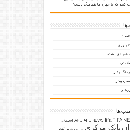
ب کنیم که با چهره ما هماهنگ باشد؟
ها
تصاد
نولوژی
ته‌بندی نشده
لامتی
هنگ وهنر
سب وکار
رزشی
ب‌ها
fifa
FIFA N
AFC
AFC NEWS
استقلال
ان
بانک مرکزی
تیم
تئاتر
بورس