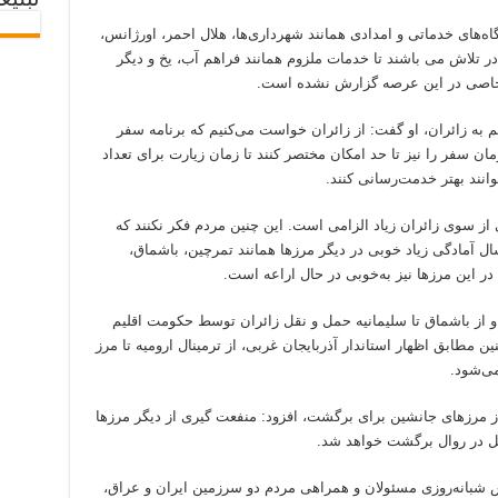
تبلیغ
ه‌های خدماتی و امدادی همانند شهرداری‌ها، هلال احمر، اورژانس،
 در تلاش می باشند تا خدمات ملزوم همانند فراهم آب، یخ و دیگر
ل خاصی در این عرصه گزارش نشده است.
هم به زائران، او گفت: از زائران خواست می‌کنیم که برنامه سفر
زمان سفر را نیز تا حد امکان مختصر کنند تا زمان زیارت برای تعداد
انند بهتر خدمت‌رسانی کنند.
 از سوی زائران زیاد الزامی است. این چنین مردم فکر نکنند که
ل آمادگی زیاد خوبی در دیگر مرزها همانند تمرچین، باشماق،
این مرزها نیز به‌خوبی در حال اراعه است.
 و از باشماق تا سلیمانیه حمل و نقل زائران توسط حکومت اقلیم
 مطابق اظهار استاندار آذربایجان غربی، از ترمینال ارومیه تا مرز
می‌شود.
ز مرزهای جانشین برای برگشت، افزود: منفعت گیری از دیگر مرزها
یل در روال برگشت خواهد شد.
لاش شبانه‌روزی مسئولان و همراهی مردم دو سرزمین ایران و عراق،