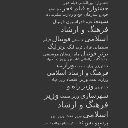
جشنواره بین‌المللی فیلم فجر
جشنواره فیلم فجر
حج تمتع
سازمان حج و زیارت
خودرو
سلبریتی ها
سینما
فدراسیون فوتبال
غزه
فرهنگ و ارشاد
اسلامی
فوتبال
فیلم
فلسطین
لیگ
لیگ برتر
سینمایی
قرآن کریم
برتر فوتبال
ماه رمضان
موسیقی
نمایشگاه بین‌المللی کتاب تهران
وزارت جهاد
وزارت
کشاورزی
وزارت صمت
فرهنگ و ارشاد اسلامی
وزیر اقتصاد
وزارت نفت
وزیر جهاد
وزیر راه و
کشاورزی
وزیر
شهرسازی
وزیر صمت
فرهنگ و ارشاد
اسلامی
وزیر نفت
وزیر نیرو
پرسپولیس
کتاب
کریستیانو رونالدو النصر