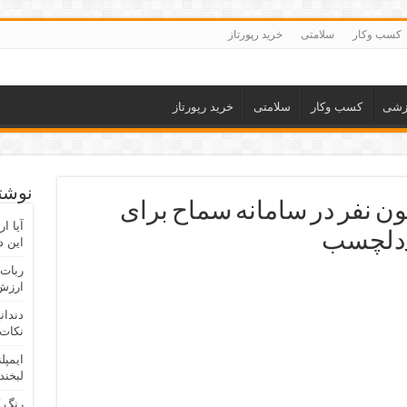
کسب وکار
سلامتی
خرید رپورتاز
زشی
کسب وکار
سلامتی
خرید رپورتاز
نوشته
 بیشتر از ۲.۶ میلیون نفر در سامانه سماح برای
آیا ا
این د
ربات 
ارزش 
دندان
نکات 
ایمپل
لبخند
رنگ 