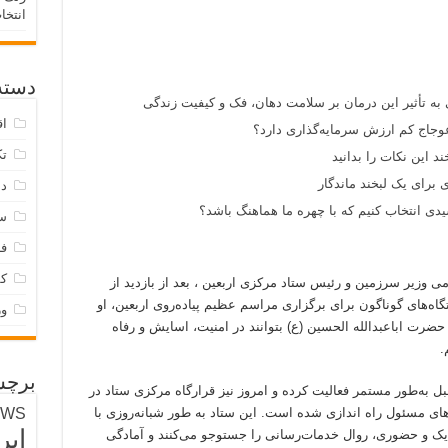
انتخا
دسته‌
 به تأثیر این درمان بر سلامت دهان، فک و کیفیت زندگی
اق
وجاج کم ارزش سرمایه‌گذاری دارد؟
تک
د این نکات را بدانید
 برای یک لبخند ماندگار
دس
ی انتخاب کنیم که با چهره ما هماهنگ باشد؟
س
فر
ک
می وزیر سرزمین و رئیس ستاد مرکزی اربعین ، بعد از بازدید از
گاه‌های گوناگون برای برگزاری مراسم عظیم پیاده‌روی اربعین، او
و
 حضرت اباعبدالله الحسین (ع) بتوانند در امنیت، اسایش و رفاه
.
برچس
 به‌طور مستمر فعالیت کرده و امروز نیز قرارگاه مرکزی ستاد در
EWS
ای مسئول راه اندازی شده است. این ستاد به طور شبانه‌روزی با
ایر
زدیک و حضوری، روال خدمات‌رسانی را جستوجو می‌کنند و آمادگی