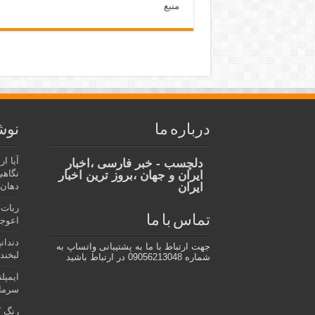
منبع
درباره ما
نوش
آیا ا
دلچسب - خبر فارسی ،اخبار
نگاهی
ایران و جهان ،بروز ترین اخبار
ایران
دهان،
ربات 
تماس با ما
اعوجا
دندان
جهت ارتباط با ما به پشتیبانی واتساپ به
لبخند 
شماره 09056213048 در ارتباط باشید
ایمپل
سرمای
رنگ ک