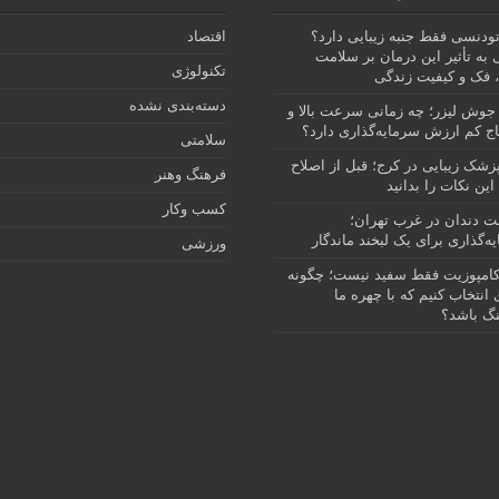
رتودنسی فقط جنبه زیبایی دارد؟
اقتصاد
 به تأثیر این درمان بر سلامت
تکنولوژی
 فک و کیفیت زندگی
دسته‌بندی نشده
جوش لیزر؛ چه زمانی سرعت بالا و
ج کم ارزش سرمایه‌گذاری دارد؟
سلامتی
پزشک زیبایی در کرج؛ قبل از اصلاح
فرهنگ وهنر
این نکات را بدانید
کسب وکار
نت دندان در غرب تهران؛
ه‌گذاری برای یک لبخند ماندگار
ورزشی
امپوزیت فقط سفید نیست؛ چگونه
انتخاب کنیم که با چهره ما
گ باشد؟