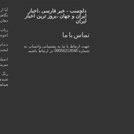
آیا ا
دلچسب - خبر فارسی ،اخبار
نگاهی
ایران و جهان ،بروز ترین اخبار
ایران
دهان،
ربات 
تماس با ما
اعوجا
دندان
جهت ارتباط با ما به پشتیبانی واتساپ به
لبخند 
شماره 09056213048 در ارتباط باشید
ایمپل
سرمای
رنگ ک
شیدی 
هماهن