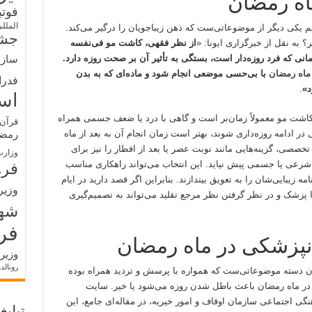
اه رمضان
فوت
الملل
 یکی دیگر از موضوعاتی‌ست که ذهن زیباجویان را درگیر می‌کند.
جشن
ر؟ به نقل از خبرگزاری ایونا: «
از نظر فقهی، کاشت مو فی‌نفسه
انی که فرد روزه‌دار است، بستگی به تأثیر آن بر صحت روزه دارد.
سازم
ماه رمضان
با بی‌حسی موضعی انجام شود و ماده‌ای که به بدن
فدرا
د»
.
اس
ند کاشت مو معمولاً زمان‌بر است و گاهی با درد یا ضعف جسمی همراه
قرآن 
در ادامه روزه‌داری شوند، بهتر است زمان انجام آن به بعد از ماه
رمض
خصصی، گزینه‌هایی مانند نوبت عصر یا بعد از افطار را نیز برای
وزارت
شرعی یا جسمی پیش نیاید. این انتخاب می‌تواند راهکاری مناسب
فره
ه زیبایی‌شان را به تعویق بیندازند. بنابراین اگر قصد دارید در ایام
وزیر
 پزشک و در نظر گرفتن نظر مرجع تقلید می‌تواند به تصمیم‌گیری
شه
فر
انپزشکی در ماه رمضان
وزیر
رونالد
 آن دسته موضوعاتی‌ست که همواره با پرسش و تردید همراه بوده
ی در ماه رمضان باعث باطل شدن روزه می‌شود یا خیر. سایت
گی اجتماعی سازمان اوقاف و امور خیریه، در مقاله‌ای جامع، این