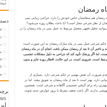
انتخا
اه رمضان
اه رمضان هم متقاضیان خاص خودش را دارد، جراحی زیبایی بینی
دسته‌
رمضان از نظر شرعی مجاز است؟ آیا باعث بطلان روزه می‌شود؟
‌توانید تحلیل فقهی مفصل مربوط به عمل بینی در ماه رمضان را در
اق
تک
آن، حکم شرعی عمل بینی در ماه مبارک رمضان به این صورت است
دس
 و تاخیر آن تا بعد از رمضان ممکن باشد، انجام آن در ماه رمضان
س
. اما اگر پزشک تأیید کند که جراحی به دلیل مشکلات تنفسی،
فر
رتبط است، ضروری است، در این حالت، افطار روزه جایز و بدون
ک
و
ا عدم ضرورت آن نقش مهمی در حکم شرعی دارد. بسیاری از
یی دارد، بهتر است تا بعد از ماه رمضان به تعویق بیفتد. اما در
بهترین راه برای گرفتن تصمیمی آگاهانه و شرعی است. همچنین،
بیهوشی ندارند، اگر باعث ضعف مفرط یا بروز عوارض جدی شوند،
برچس
EWS
ایر