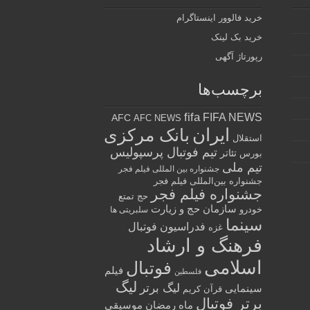
خرید فالوور اینستاگرام
خرید بک لینک
رپورتاژ آگهی
برچسب‌ها
fifa
FIFA NEWS
AFC
AFC NEWS
ایران
بانک مرکزی
استقلال
تیم فوتبال پرسپولیس
تئاتر
بورس
تیم ملی
جشنواره بین المللی فیلم فجر
جشنواره بین‌المللی فیلم فجر
جشنواره فیلم فجر
حج تمتع
سازمان حج و زیارت
خودرو
سلبریتی ها
سینما
فدراسیون فوتبال
غزه
فرهنگ و ارشاد
اسلامی
فوتبال
فیلم
فلسطین
لیگ
لیگ برتر
سینمایی
قرآن کریم
برتر فوتبال
ماه رمضان
موسیقی