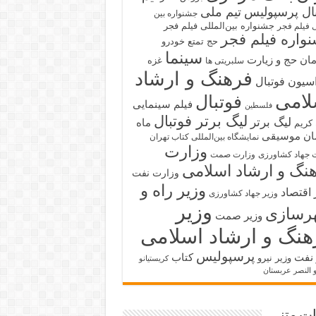
بال پرسپولیس
تیم ملی
جشنواره بین
جشنواره بین‌المللی فیلم فجر
ی فیلم فجر
واره فیلم فجر
حج تمتع
خودرو
سینما
ان حج و زیارت
غزه
سلبریتی ها
فرهنگ و ارشاد
سیون فوتبال
لامی
فوتبال
فیلم سینمایی
فلسطین
لیگ برتر فوتبال
لیگ برتر
ماه
کریم
ان
موسیقی
نمایشگاه بین‌المللی کتاب تهران
وزارت
 جهاد کشاورزی
وزارت صمت
نگ و ارشاد اسلامی
وزارت نفت
وزیر راه و
 اقتصاد
وزیر جهاد کشاورزی
وزیر
رسازی
وزیر صمت
هنگ و ارشاد اسلامی
پرسپولیس
 نفت
کتاب
وزیر نیرو
کریستیانو
و النصر عربستان