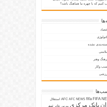
ب کنیم که با چهره ما هماهنگ باشد؟
ها
تصاد
نولوژی
ته‌بندی نشده
لامتی
هنگ وهنر
سب وکار
رزشی
ب‌ها
fifa
FIFA N
AFC
AFC NEWS
استقلال
ان
بانک مرکزی
تیم
تئاتر
بورس