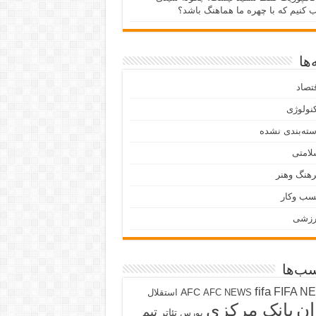
ب کنیم که با چهره ما هماهنگ باشد؟
ها
تصاد
نولوژی
ته‌بندی نشده
لامتی
هنگ وهنر
سب وکار
رزشی
ب‌ها
fifa
FIFA N
AFC
AFC NEWS
استقلال
ان
بانک مرکزی
تیم
تئاتر
بورس