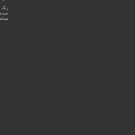
رنگ ک
شیدی 
هماهن