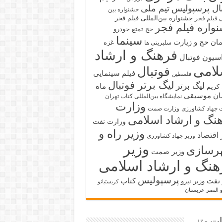
بال پرسپولیس
تیم ملی
جشنواره بین
جشنواره بین‌المللی فیلم فجر
ی فیلم فجر
واره فیلم فجر
حج تمتع
خودرو
سینما
ان حج و زیارت
غزه
سلبریتی ها
فرهنگ و ارشاد
سیون فوتبال
لامی
فوتبال
فیلم سینمایی
فلسطین
لیگ برتر فوتبال
لیگ برتر
ماه
کریم
ان
موسیقی
نمایشگاه بین‌المللی کتاب تهران
وزارت
 جهاد کشاورزی
وزارت صمت
نگ و ارشاد اسلامی
وزارت نفت
وزیر راه و
 اقتصاد
وزیر جهاد کشاورزی
وزیر
رسازی
وزیر صمت
هنگ و ارشاد اسلامی
پرسپولیس
 نفت
کتاب
وزیر نیرو
کریستیانو
و النصر عربستان