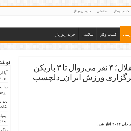
کسب وکار
سلامتی
خرید رپورتاز
زشی
کسب وکار
سلامتی
خرید رپورتاز
نوشته
خانه‌تکانی بزرگ در استقلال؛ ۴ نفر می‌روال تا ۳ بازیکن
آیا ا
این د
ربات 
ارزش 
دندان
نکات 
ایمپل
لبخند
غاز شد.
رنگ 