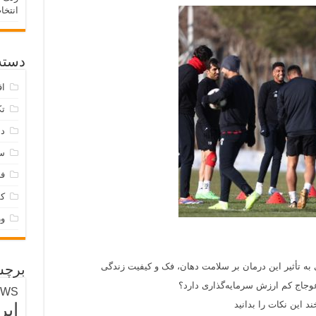
انتخا
دسته‌
اق
تک
دس
س
فر
ک
و
 به تأثیر این درمان بر سلامت دهان، فک و کیفیت زندگی
برچس
وجاج کم ارزش سرمایه‌گذاری دارد؟
EWS
د این نکات را بدانید
ایر