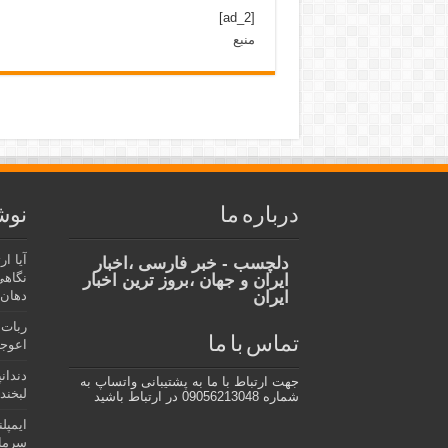
[ad_2]
منبع
درباره ما
نوش
آیا ا
دلچسب - خبر فارسی ،اخبار
نگاهی
ایران و جهان ،بروز ترین اخبار
ایران
دهان،
ربات 
تماس با ما
اعوجا
دندان
جهت ارتباط با ما به پشتیبانی واتساپ به
لبخند 
شماره 09056213048 در ارتباط باشید
ایمپل
سرمای