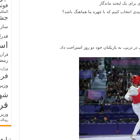
 برای یک لبخند ماندگار
فوت
ی انتخاب کنیم که با چهره ما هماهنگ باشد؟
الملل
جشن
سازم
فدرا
اس
 دربی، به بازیکنان خود دو روز استراحت داد.
قرآن 
رمض
وزارت
فره
وزیر
شه
فر
وزیر
رونالد