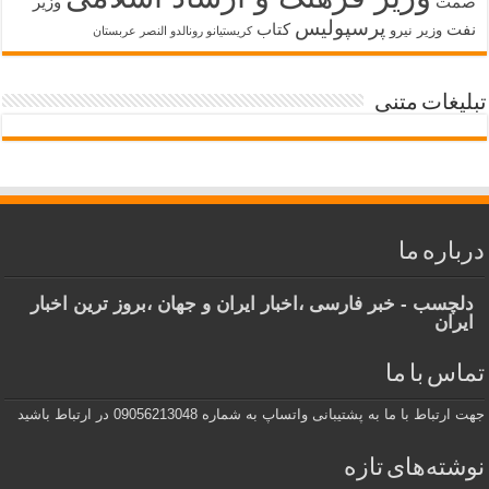
صمت
وزیر
پرسپولیس
نفت
کتاب
وزیر نیرو
کریستیانو رونالدو النصر عربستان
تبلیغات متنی
درباره ما
دلچسب - خبر فارسی ،اخبار ایران و جهان ،بروز ترین اخبار
ایران
تماس با ما
جهت ارتباط با ما به پشتیبانی واتساپ به شماره 09056213048 در ارتباط باشید
نوشته‌های تازه