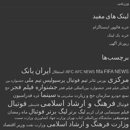
ورزشی
لینک های مفید
خرید فالوور اینستاگرام
خرید بک لینک
رپورتاژ آگهی
برچسب‌ها
ایران
بانک
fifa
FIFA NEWS
AFC
AFC NEWS
استقلال
مرکزی
تیم فوتبال پرسپولیس
تیم ملی
تئاتر
بورس
جشنواره بین
جشنواره فیلم فجر
جشنواره بین‌المللی فیلم فجر
حج
المللی فیلم فجر
سینما
فدراسیون
سازمان حج و زیارت
تمتع
خودرو
غزه
سلبریتی ها
فرهنگ و ارشاد اسلامی
فوتبال
فوتبال
فلسطین
لیگ برتر فوتبال
لیگ برتر
فیلم سینمایی
ماه رمضان
قرآن کریم
موسیقی
نمایشگاه بین‌المللی کتاب تهران
وزارت جهاد کشاورزی
وزارت صمت
وزارت فرهنگ و ارشاد اسلامی
وزیر اقتصاد
وزارت نفت