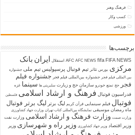
فرهنگ وهنر
کسب وکار
ورزشی
برچسب‌ها
ایران
بانک
fifa
FIFA NEWS
AFC
AFC NEWS
استقلال
مرکزی
تیم فوتبال پرسپولیس
تیم ملی
تئاتر
بورس
جشنواره
جشنواره فیلم
جشنواره بین‌المللی فیلم فجر
بین المللی فیلم فجر
سینما
فجر
سازمان حج و زیارت
حج تمتع
خودرو
غزه
سلبریتی ها
فرهنگ و ارشاد اسلامی
فدراسیون فوتبال
فلسطین
فوتبال
لیگ برتر فوتبال
لیگ برتر
فیلم سینمایی
قرآن کریم
ماه رمضان
موسیقی
نمایشگاه بین‌المللی کتاب تهران
وزارت جهاد کشاورزی
وزارت فرهنگ و ارشاد اسلامی
وزارت نفت
وزارت صمت
وزیر راه و شهرسازی
وزیر اقتصاد
وزیر
وزیر جهاد کشاورزی
وزیر فرهنگ و ارشاد اسلامی