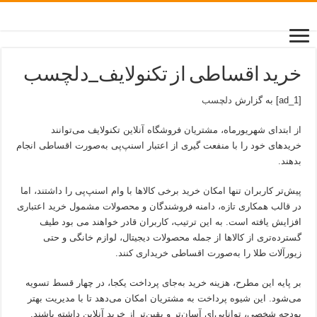
خرید اقساطی از تکنولایف_دلچسب
[ad_1] به گزارش
دلچسب
از ابتدای شهریورماه، مشتریان فروشگاه آنلاین تکنولایف می‌توانند
خریدهای خود را با منفعت گیری از اعتبار اسنپ‌پی به‌صورت اقساطی انجام
بدهند.
پیش‌تر کاربران تنها امکان خرید برخی کالاها با وام اسنپ‌پی را داشتند، اما
در قالب همکاری تازه، دامنه فروشندگان و محصولات مشمول خرید اعتباری
افزایش یافته است. به این ترتیب، کاربران قادر خواهند می بود طیف
گسترده‌تری از کالاها از جمله محصولات دیجیتال، لوازم خانگی و حتی
زیورآلات طلا را به‌صورت اقساطی خریداری کنند.
بر پایه این مطرح، هزینه خرید به‌جای پرداخت یکجا، در چهار قسط تسویه
می‌شود. این شیوه پرداخت به مشتریان امکان می‌دهد تا با مدیریت بهتر
بودجه شخصی، توانایی‌ای آسان‌تر و یقین‌تر از خرید آنلاین داشته باشند.