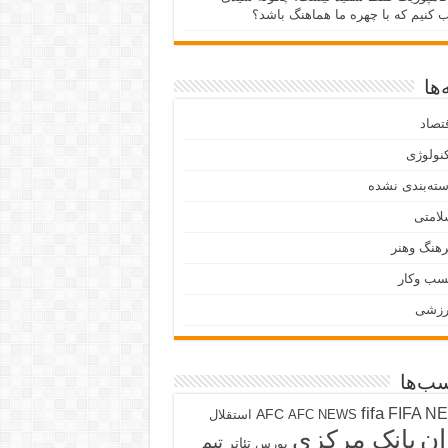
ب کنیم که با چهره ما هماهنگ باشد؟
ها
تصاد
نولوژی
ته‌بندی نشده
لامتی
هنگ وهنر
سب وکار
رزشی
ب‌ها
fifa
FIFA N
AFC
AFC NEWS
استقلال
ان
بانک مرکزی
تیم
تئاتر
بورس