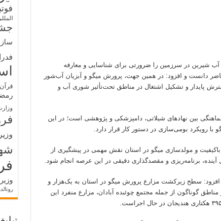
فوت
الملل
جشن
سازم
فدرا
 آب شیرین در سرزمین را ضرورتی برای شناسایی و معارفه
اس
حاضر دانست و افزود: در همین جهت، پرورش میگو و آبزیان آب‌شور
قرآن 
ترش پایدار و تشکیل اشتغال در مناطق تحت‌تأثیر شوری آب و
رمض
وزارت
فره
ماهنگی بین نهادهای شیلاتی، دامپزشکی و پژوهشی است؛ در این
ا رویکرد بومی‌سازی در دستور کار قرار دارد.
وزیر
شه
اکیفیت و مولدسازی میگو در استان نقش مهمی در پیشگیری از
 آینده، برنامه‌ریزی و مقصد‌گذاری دقیقی در این عرصه انجام شود.
فر
وزیر
فزود: سطح زیرکشت مزارع پرورش میگو در استان به یک‌هزار و
رونالد
 مناطق گوناگون از جمله مجتمع چوئبده آبادان، مزارع منفرد این