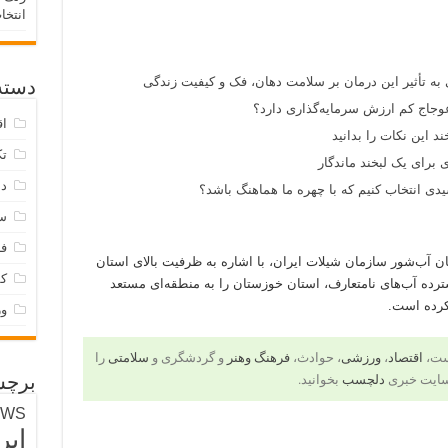
انتخا
 به تأثیر این درمان بر سلامت دهان، فک و کیفیت زندگی
دسته‌
وجاج کم ارزش سرمایه‌گذاری دارد؟
اق
د این نکات را بدانید
تک
 برای یک لبخند ماندگار
دس
ی انتخاب کنیم که با چهره ما هماهنگ باشد؟
س
فر
ن آب‌شور سازمان شیلات ایران، با اشاره به ظرفیت بالای استان
ک
ترده آب‌های نامتعارف، استان خوزستان را به منطقه‌ای مستعد
کرده است.
و
است،
اقتصاد
،
ورزشی
، حوادث،
فرهنگ وهنر
و گردشگری و
سلامتی
را
سایت خبری
دلچسب
بخوانید.
برچس
EWS
ایر