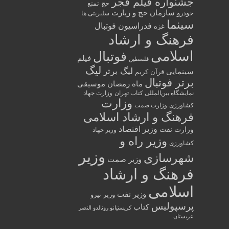
جشنواره فیلم فجر
حج تمتع
سازمان حج و زیارت
خودرو
سلبریتی ها
سینما
فدراسیون فوتبال
غزه
فرهنگ و ارشاد
اسلامی
فوتبال
فیلم
فلسطین
لیگ
لیگ برتر
سینمایی
قرآن کریم
برتر فوتبال
ماه رمضان
موسیقی
نمایشگاه بین‌المللی کتاب تهران
وزارت جهاد
وزارت
کشاورزی
وزارت صمت
فرهنگ و ارشاد اسلامی
وزیر اقتصاد
وزارت نفت
وزیر جهاد
وزیر راه و
کشاورزی
وزیر
شهرسازی
وزیر صمت
فرهنگ و ارشاد
اسلامی
وزیر نفت
وزیر نیرو
پرسپولیس
کتاب
کریستیانو رونالدو النصر
عربستان