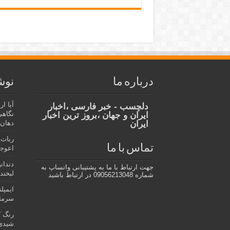
درباره ما
نوش
آیا ا
دلچسب - خبر فارسی ،اخبار
نگاهی
ایران و جهان ،بروز ترین اخبار
ایران
دهان،
ربات 
تماس با ما
اعوجا
دندان
جهت ارتباط با ما به پشتیبانی واتساپ به
لبخند 
شماره 09056213048 در ارتباط باشید
ایمپل
سرمای
رنگ ک
شیدی 