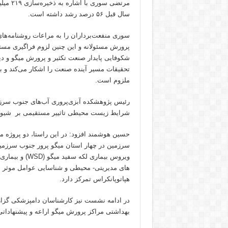
مرتضی 
سال قبل ۵۶ درصد رشد داشته است.
سوری منفعت‌برداران را به مراعات روشنامه‌ها
پرورش مسئولانه و این چنین لزوم فراگیری مست
شکوفایی پایدار صنعت تکثیر و پرورش میگو و دیگ
تحقیقات مسیر آینده صنعت را اشکار می‌کند و ب
ملزوم است.
رئیس پژوهشکده آبزی‌پروری آب‌های جنوب سرز
شرایط زیست محیطی تاثییر مستقیمی بر شیوع بی
حسین هوشمند افزود: در این راستا، دو پروژه
سرزمین در چهار استان میگو پرور جنوب سرزمین
ویروس بیماری ل
های مدیریتی- محیطی و شناسایی عوامل موثر در ا
هپاتوپانکراس تمرکز دارد.
در ادامه نشست نیز کارشناسان دامپزشکی گزارش
بهداشتی مراکز پرورش میگو اراعه و پیشنهادات