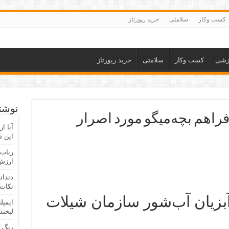
کسب وکار
سلامتی
خرید رپورتاز
زشی
کسب وکار
سلامتی
خرید رپورتاز
نوشته
راهم بچه‌میگو مورد اصرار
آیا ا
این د
ربات 
ارزش 
دندان
نکات 
آبزیان آب‌شور سازمان شیلات
ایمپل
لبخند
رنگ 