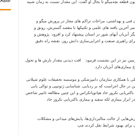
تبلیغ
سوری با اشاره به ذخیره‌سازی ۲۱۹ میلیون قطعه بچه‌میگو تا بحال او گفت: این مقدار نسبت به زمان شبیه
ی فنی و بهداشتی، مراعات تراکم های مجاز در پرورش میگو و
مر آخرین یافته های علمی و تکنیکها با مقصد گسترش، رونق و
ر آبزیان آبهای شور در استان پیشنهاد کرد و افزود: پژوهش و
رای راهبری صنعت و اجرایی‌سازی دانش روز، نقشه‌ راه دقیق
مین نیز در این نشست فرمود: افت دیدنی مقدار بارش ها و تحول
ماری‌های آبزیان دارد.
 ملی با همکاری سازمان دامپزشکی و موسسه تحقیقات علوم شیلاتی
 در حال اجراست که بر ردیابی، شناسایی ژنوتیپی و توالی یابی
که سفید میگو (WSD) و بیماری باکتریایی نکروز حاد هپاتوپانکراس و این چنین مطالعه تاثییر شاخص
براز بیماری لکه سفید و بیماری باکتریایی نکروز حاد
‌هایی از حالت مثالبرداری‌ها، پایش‌های میدانی و مشکلات
ی برای بهبود شرایط نقل کردند.چپ