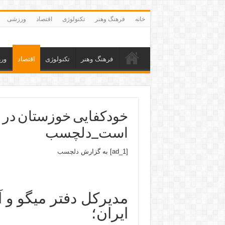
خانه
فرهنگ وهنر
تکنولوژی
اقتصاد
ورزشی
فرهنگ وهنر
تکنولوژی
اقتصاد
ور
خودکفایی خوزستان در ف
است_دلچسب
[ad_1] به گزارش
دلچسب
مدیرکل دفتر میگو و 
ایران؛