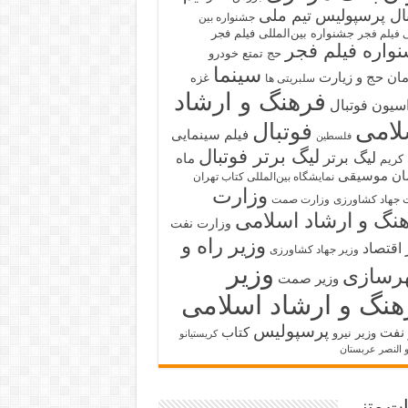
بال پرسپولیس
تیم ملی
جشنواره بین
جشنواره بین‌المللی فیلم فجر
ی فیلم فجر
واره فیلم فجر
حج تمتع
خودرو
سینما
ان حج و زیارت
غزه
سلبریتی ها
فرهنگ و ارشاد
سیون فوتبال
لامی
فوتبال
فیلم سینمایی
فلسطین
لیگ برتر فوتبال
لیگ برتر
ماه
کریم
ان
موسیقی
نمایشگاه بین‌المللی کتاب تهران
وزارت
 جهاد کشاورزی
وزارت صمت
نگ و ارشاد اسلامی
وزارت نفت
وزیر راه و
 اقتصاد
وزیر جهاد کشاورزی
وزیر
رسازی
وزیر صمت
هنگ و ارشاد اسلامی
پرسپولیس
 نفت
کتاب
وزیر نیرو
کریستیانو
و النصر عربستان