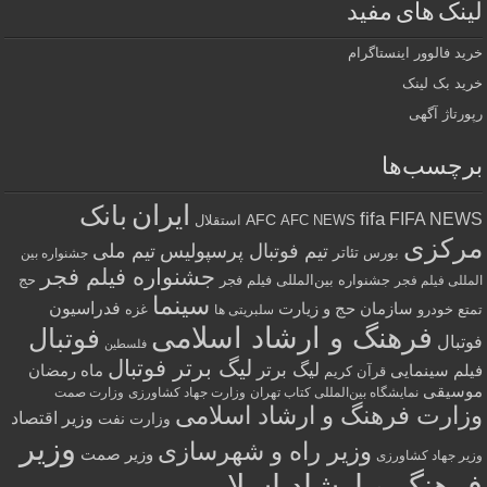
لینک های مفید
خرید فالوور اینستاگرام
خرید بک لینک
رپورتاژ آگهی
برچسب‌ها
ایران
بانک
fifa
FIFA NEWS
AFC
AFC NEWS
استقلال
مرکزی
تیم فوتبال پرسپولیس
تیم ملی
تئاتر
بورس
جشنواره بین
جشنواره فیلم فجر
جشنواره بین‌المللی فیلم فجر
حج
المللی فیلم فجر
سینما
فدراسیون
سازمان حج و زیارت
تمتع
خودرو
غزه
سلبریتی ها
فرهنگ و ارشاد اسلامی
فوتبال
فوتبال
فلسطین
لیگ برتر فوتبال
لیگ برتر
فیلم سینمایی
ماه رمضان
قرآن کریم
موسیقی
نمایشگاه بین‌المللی کتاب تهران
وزارت جهاد کشاورزی
وزارت صمت
وزارت فرهنگ و ارشاد اسلامی
وزیر اقتصاد
وزارت نفت
وزیر
وزیر راه و شهرسازی
وزیر صمت
وزیر جهاد کشاورزی
فرهنگ و ارشاد اسلامی