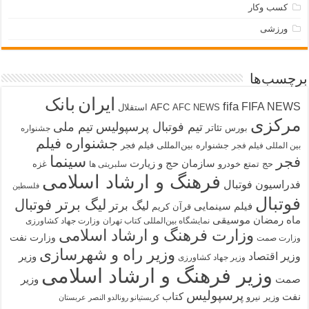
کسب وکار
ورزشی
برچسب‌ها
ایران
بانک
fifa
FIFA NEWS
AFC
AFC NEWS
استقلال
مرکزی
تیم فوتبال پرسپولیس
تیم ملی
تئاتر
بورس
جشنواره
جشنواره فیلم
جشنواره بین‌المللی فیلم فجر
بین المللی فیلم فجر
سینما
فجر
سازمان حج و زیارت
حج تمتع
خودرو
غزه
سلبریتی ها
فرهنگ و ارشاد اسلامی
فدراسیون فوتبال
فلسطین
فوتبال
لیگ برتر فوتبال
لیگ برتر
فیلم سینمایی
قرآن کریم
ماه رمضان
موسیقی
نمایشگاه بین‌المللی کتاب تهران
وزارت جهاد کشاورزی
وزارت فرهنگ و ارشاد اسلامی
وزارت نفت
وزارت صمت
وزیر راه و شهرسازی
وزیر اقتصاد
وزیر
وزیر جهاد کشاورزی
وزیر فرهنگ و ارشاد اسلامی
صمت
وزیر
پرسپولیس
نفت
کتاب
وزیر نیرو
کریستیانو رونالدو النصر عربستان