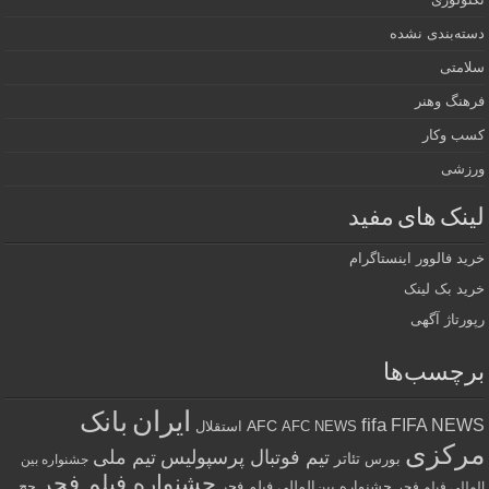
دسته‌بندی نشده
سلامتی
فرهنگ وهنر
کسب وکار
ورزشی
لینک های مفید
خرید فالوور اینستاگرام
خرید بک لینک
رپورتاژ آگهی
برچسب‌ها
ایران
بانک
fifa
FIFA NEWS
AFC
AFC NEWS
استقلال
مرکزی
تیم فوتبال پرسپولیس
تیم ملی
تئاتر
بورس
جشنواره بین
جشنواره فیلم فجر
جشنواره بین‌المللی فیلم فجر
حج
المللی فیلم فجر