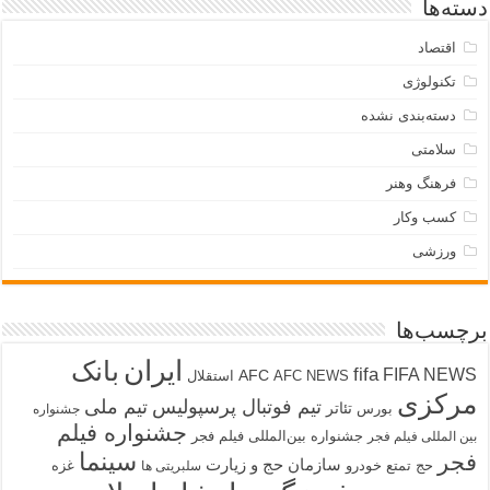
دسته‌ها
اقتصاد
تکنولوژی
دسته‌بندی نشده
سلامتی
فرهنگ وهنر
کسب وکار
ورزشی
برچسب‌ها
ایران
بانک
fifa
FIFA NEWS
AFC
AFC NEWS
استقلال
مرکزی
تیم فوتبال پرسپولیس
تیم ملی
تئاتر
بورس
جشنواره
جشنواره فیلم
جشنواره بین‌المللی فیلم فجر
بین المللی فیلم فجر
سینما
فجر
سازمان حج و زیارت
حج تمتع
خودرو
غزه
سلبریتی ها