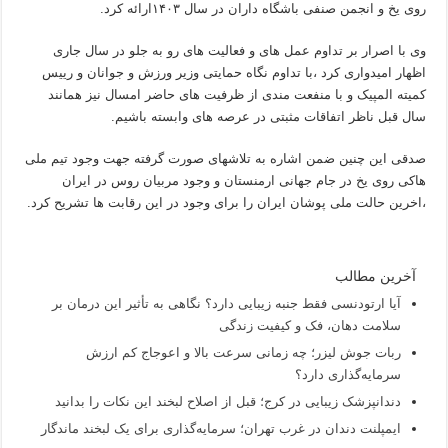
روی یخ و انجمن صنفی باشگاه داران در سال ۱۴۰۳ارائه کرد.
وی با اصرار بر تداوم عمل های و فعالیت های رو به جلو در سال جاری
اظهار امیدواری کرد ،با تداوم نگاه حمایتی وزیر ورزش و جوانان و رییس
کمیته المپیک و با منفعت مندی از ظرفیت های حاضر امسال نیز همانند
سال قبل ناظر اتفاقات مثبتی در عرصه های وابسته باشیم.
صدقی این چنین ضمن اشاره به تلاشهای صورت گرفته جهت وجود تیم ملی
هاکی روی یخ در جام جهانی ارمنستان و وجود مربیان روس در ایران
،اخرین حالت ملی پوشان ایران را برای وجود در این رقابت ها تشریح کرد.
آخرین مطالب
آیا ارتودنسی فقط جنبه زیبایی دارد؟ نگاهی به تأثیر این درمان بر
سلامت دهان، فک و کیفیت زندگی
ربات جوش لیزر؛ چه زمانی سرعت بالا و اعوجاج کم ارزش
سرمایه‌گذاری دارد؟
دندانپزشک زیبایی در کرج؛ قبل از اصلاح لبخند این نکات را بدانید
ایمپلنت دندان در غرب تهران؛ سرمایه‌گذاری برای یک لبخند ماندگار