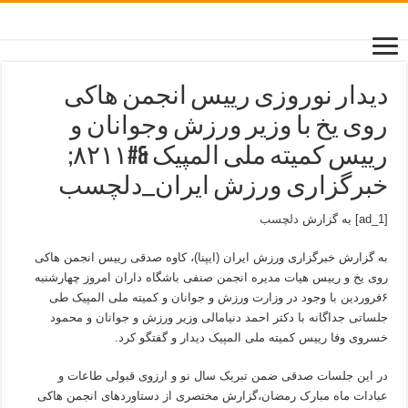
دیدار نوروزی رییس انجمن هاکی
روی یخ با وزیر ورزش و‌جوانان و
رییس کمیته ملی المپیک &#۸۲۱۱;
خبرگزاری ورزش ایران_دلچسب
[ad_1] به گزارش
دلچسب
به گزارش خبرگزاری ورزش ایران (ایپنا)، کاوه صدقی رییس انجمن هاکی
روی یخ و رییس هیات مدیره انجمن صنفی باشگاه داران امروز چهارشنبه
۶فروردین با وجود در وزارت ورزش و جوانان و کمیته ملی المپیک طی
جلساتی جداگانه با دکتر احمد دنیامالی وزیر ورزش و جوانان و محمود
خسروی وفا رییس کمیته ملی المپیک دیدار و گفتگو کرد.
در این جلسات صدقی ضمن تبریک سال نو و ارزوی قبولی طاعات و
عبادات ماه مبارک رمضان،گزارش مختصری از دستاوردهای انجمن هاکی