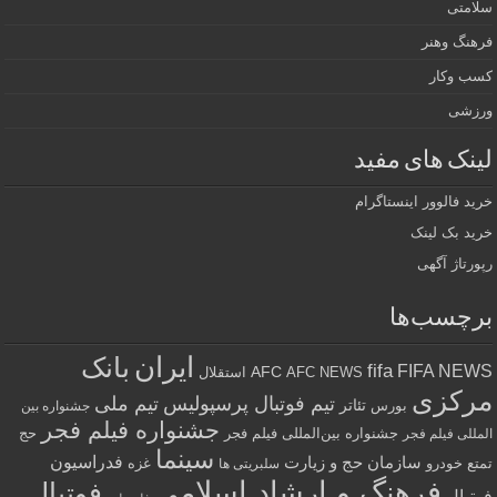
سلامتی
فرهنگ وهنر
کسب وکار
ورزشی
لینک های مفید
خرید فالوور اینستاگرام
خرید بک لینک
رپورتاژ آگهی
برچسب‌ها
ایران
بانک
fifa
FIFA NEWS
AFC
AFC NEWS
استقلال
مرکزی
تیم فوتبال پرسپولیس
تیم ملی
تئاتر
بورس
جشنواره بین
جشنواره فیلم فجر
جشنواره بین‌المللی فیلم فجر
حج
المللی فیلم فجر
سینما
فدراسیون
سازمان حج و زیارت
تمتع
خودرو
غزه
سلبریتی ها
فرهنگ و ارشاد اسلامی
فوتبال
فوتبال