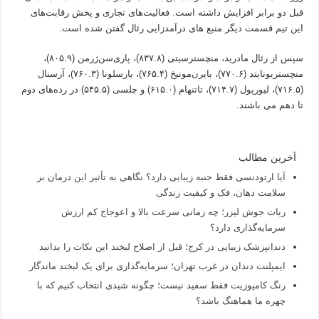
قبل دو برابر افزایش داشته است. فعالیت‌های تجاری و پخش رقابت‌های
این تیم قسمت دیگر منبع های درآمدزایی رئال گفتن شده است.
سپس از رئال مادرید، منچسترسیتی (۸۳۷.۸)، پاری‌سن‌ژرمن (۸۰۵.۹)،
منچستریونایتد (۷۷۰.۶)، بایرن‌مونیخ (۷۶۵.۴)، بارسلونا (۷۶۰.۳)، آرسنال
(۷۱۶.۵)، لیورپول (۷۱۴.۷)، تاتنهام (۶۱۵.۰) و چلسی (۵۴۵.۵) در رده‌های دوم
تا دهم می باشند.
آخرین مطالب
آیا ارتودنسی فقط جنبه زیبایی دارد؟ نگاهی به تأثیر این درمان بر
سلامت دهان، فک و کیفیت زندگی
ربات جوش لیزر؛ چه زمانی سرعت بالا و اعوجاج کم ارزش
سرمایه‌گذاری دارد؟
دندانپزشک زیبایی در کرج؛ قبل از اصلاح لبخند این نکات را بدانید
ایمپلنت دندان در غرب تهران؛ سرمایه‌گذاری برای یک لبخند ماندگار
رنگ کامپوزیت فقط سفید نیست؛ چگونه شیدی انتخاب کنیم که با
چهره ما هماهنگ باشد؟