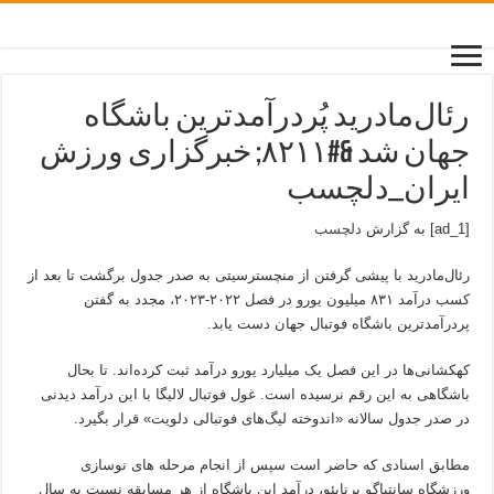
رئال‌مادرید پُردرآمدترین باشگاه
جهان شد &#۸۲۱۱; خبرگزاری ورزش
ایران_دلچسب
[ad_1] به گزارش
دلچسب
رئال‌مادرید با پیشی گرفتن از منچسترسیتی به صدر جدول برگشت تا بعد از
کسب درآمد ۸۳۱ میلیون یورو در فصل ۲۰۲۲-۲۰۲۳، مجدد به گفتن
پردرآمدترین باشگاه فوتبال جهان دست یابد.
کهکشانی‌ها در این فصل یک میلیارد یورو درآمد ثبت کرده‌اند. تا بحال
باشگاهی به این رقم نرسیده است. غول فوتبال لالیگا با این درآمد دیدنی
در صدر جدول سالانه «اندوخته لیگ‌های فوتبالی دلویت» قرار بگیرد.
مطابق اسنادی که حاضر است سپس از انجام مرحله های نوسازی
ورزشگاه سانتیاگو برنابئو، درآمد این باشگاه از هر مسابقه نسبت به سال