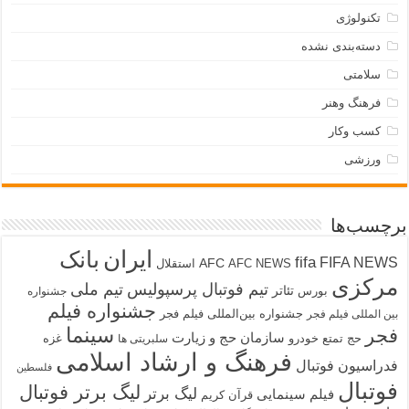
تکنولوژی
دسته‌بندی نشده
سلامتی
فرهنگ وهنر
کسب وکار
ورزشی
برچسب‌ها
ایران
بانک
fifa
FIFA NEWS
AFC
AFC NEWS
استقلال
مرکزی
تیم فوتبال پرسپولیس
تیم ملی
تئاتر
بورس
جشنواره
جشنواره فیلم
جشنواره بین‌المللی فیلم فجر
بین المللی فیلم فجر
سینما
فجر
سازمان حج و زیارت
حج تمتع
خودرو
غزه
سلبریتی ها
فرهنگ و ارشاد اسلامی
فدراسیون فوتبال
فلسطین
فوتبال
لیگ برتر فوتبال
لیگ برتر
فیلم سینمایی
قرآن کریم