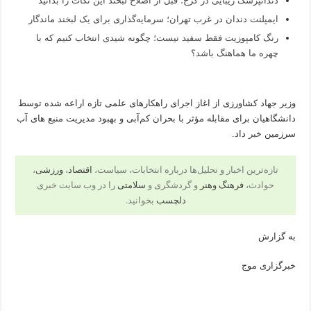
دندانپزشک زیبایی در کرج؛ قبل از اصلاح لبخند این نکات را بدانید
ایمپلنت دندان در غرب تهران؛ سرمایه‌گذاری برای یک لبخند ماندگار
رنگ کامپوزیت فقط سفید نیست؛ چگونه شیدی انتخاب کنیم که با
چهره ما هماهنگ باشد؟
وزیر جهاد کشاورزی از اغاز اجرای راهکارهای علمی تازه اراعه شده توسط
دانشگاهیان برای مقابله مؤثر با بحران کم‌آبی و بهبود مدیریت منبع های آب
سرزمین
خبر
داد.
تازه‌ترین اخبار و تحلیل‌ها درباره انتخابات، سیاست،
اقتصاد
،
ورزشی
،
حوادث،
فرهنگ وهنر
و گردشگری و
سلامتی
را در وب سایت خبری
دلچسب
بخوانید.
به گزارش
خبرگزاری موج