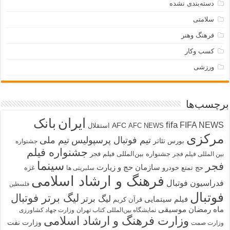
دسته‌بندی نشده
سلامتی
فرهنگ وهنر
کسب وکار
ورزشی
برچسب‌ها
ایران
بانک
fifa
FIFA NEWS
AFC
AFC NEWS
استقلال
مرکزی
تیم فوتبال پرسپولیس
تیم ملی
تئاتر
بورس
جشنواره
جشنواره فیلم
جشنواره بین‌المللی فیلم فجر
بین المللی فیلم فجر
سینما
فجر
سازمان حج و زیارت
حج تمتع
خودرو
غزه
سلبریتی ها
فرهنگ و ارشاد اسلامی
فدراسیون فوتبال
فلسطین
فوتبال
لیگ برتر فوتبال
لیگ برتر
فیلم سینمایی
قرآن کریم
ماه رمضان
موسیقی
نمایشگاه بین‌المللی کتاب تهران
وزارت جهاد کشاورزی
وزارت فرهنگ و ارشاد اسلامی
وزارت نفت
وزارت صمت