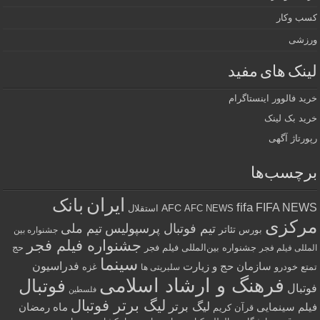
کسب وکار
ورزشی
لینک های مفید
خرید فالوور اینستاگرام
خرید بک لینک
رپورتاژ آگهی
برچسب‌ها
ایران
بانک
fifa
FIFA NEWS
AFC
AFC NEWS
استقلال
مرکزی
تیم فوتبال پرسپولیس
تیم ملی
تئاتر
بورس
جشنواره بین
جشنواره فیلم فجر
جشنواره بین‌المللی فیلم فجر
حج
المللی فیلم فجر
سینما
فدراسیون
سازمان حج و زیارت
تمتع
خودرو
غزه
سلبریتی ها
فرهنگ و ارشاد اسلامی
فوتبال
فوتبال
فلسطین
لیگ برتر فوتبال
لیگ برتر
فیلم سینمایی
ماه رمضان
قرآن کریم