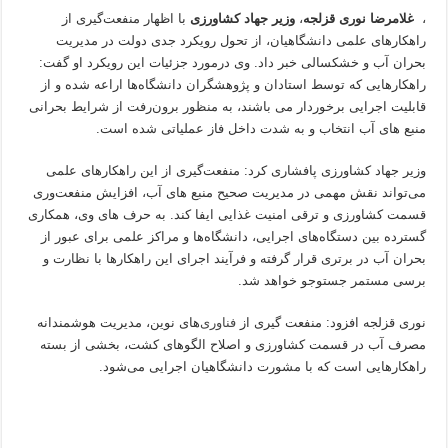
،
غلامرضا نوری قزلجه
،
وزیر جهاد کشاورزی
با اظهار منفعت‌گیری از
راهکارهای علمی دانشگاهیان، از تحول رویکرد جدی دولت در مدیریت
بحران آب و خشکسالی خبر داد. وی درمورد جزئیات این رویکرد او گفت:
راهکارهایی که توسط استادان و پژوهشگران دانشگاه‌ها اراعه شده و از
قابلیت اجرایی برخوردار می باشند، به منظور برون‌رفت از شرایط بحرانی
منبع های آب انتخاب و به شدت داخل فاز عملیاتی شده است.
وزیر جهاد کشاورزی پافشاری کرد: منفعت‌گیری از این راهکارهای علمی
می‌تواند نقش مهمی در مدیریت صحیح منبع های آب، افزایش منفعت‌وری
قسمت کشاورزی و ترقی امنیت غذایی ایفا کند. به حرف های وی، همکاری
گسترده بین دستگاه‌های اجرایی، دانشگاه‌ها و مراکز علمی برای عبور از
بحران آب در برتری قرار گرفته و فرآیند اجرای این راهکارها با نظارت و
برسی مستمر جستوجو خواهد شد.
نوری قزلجه افزود: منفعت گیری از
فناوری
‌های نوین، مدیریت هوشمندانه
مصرف آب در قسمت کشاورزی و اصلاح الگوهای کشت، بخشی از بسته
راهکارهایی است که با مشورت دانشگاهیان اجرایی می‌شود.