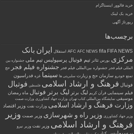
خرید فالوور اینستاگرام
خرید بک لینک
رپورتاژ آگهی
برچسب‌ها
ایران
بانک
fifa
FIFA NEWS
AFC
AFC NEWS
استقلال
مرکزی
تیم فوتبال پرسپولیس
تیم ملی
تئاتر
بورس
جشنواره بین
جشنواره فیلم فجر
جشنواره بین‌المللی فیلم فجر
حج
المللی فیلم فجر
سینما
فدراسیون
سازمان حج و زیارت
تمتع
خودرو
غزه
سلبریتی ها
فرهنگ و ارشاد اسلامی
فوتبال
فوتبال
فلسطین
لیگ برتر فوتبال
لیگ برتر
فیلم سینمایی
ماه رمضان
قرآن کریم
موسیقی
نمایشگاه بین‌المللی کتاب تهران
وزارت جهاد کشاورزی
وزارت صمت
وزارت فرهنگ و ارشاد اسلامی
وزیر اقتصاد
وزارت نفت
وزیر
وزیر راه و شهرسازی
وزیر صمت
وزیر جهاد کشاورزی
فرهنگ و ارشاد اسلامی
وزیر نفت
وزیر نیرو
پرسپولیس
کتاب
کریستیانو رونالدو النصر عربستان