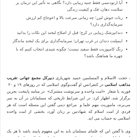
آیا ارتودنسی فقط جنبه زیبایی دارد؟ نگاهی به تأثیر این درمان بر
سلامت دهان، فک و کیفیت زندگی
ربات جوش لیزر؛ چه زمانی سرعت بالا و اعوجاج کم ارزش
سرمایه‌گذاری دارد؟
دندانپزشک زیبایی در کرج؛ قبل از اصلاح لبخند این نکات را بدانید
ایمپلنت دندان در غرب تهران؛ سرمایه‌گذاری برای یک لبخند ماندگار
رنگ کامپوزیت فقط سفید نیست؛ چگونه شیدی انتخاب کنیم که با
چهره ما هماهنگ باشد؟
، حجت الاسلام و المسلمین حمید شهریاری
دبیرکل مجمع جهانی تقریب
مذاهب اسلامی
در کنفرانس او گفت‌وگوی اسلامی که در روزهای ۱۹ و ۲۰
فوریه با شعار «امت واحده و سرنوشت مشترک» در منامه پایتخت بحرین
برگزار شد، اظهار کرد: در این شرایط تاریخی که مسلمانان در آن به سر
می‌برند، ماموریت مهم علما و مراجع دینی گفتن این مسئله است که هر
فردی از امت اسلام که شهادتین بر زبان آورد، بخشی از امت واحده
اسلامی به حساب می اید.
وی با گفتن این که علمای مسلمان باید به این مفهوم پایبند باشد تا هر یک