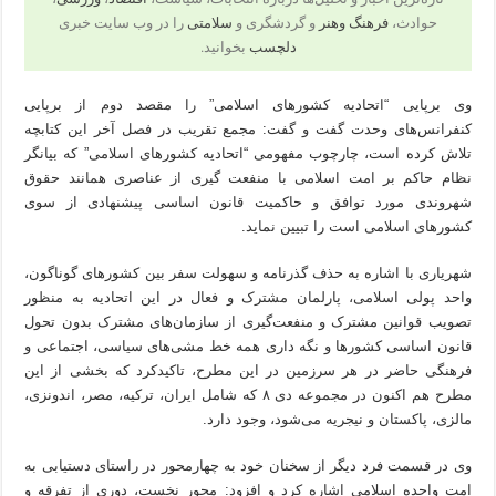
حوادث،
فرهنگ وهنر
و گردشگری و
سلامتی
را در وب سایت خبری
دلچسب
بخوانید.
وی برپایی “اتحادیه کشورهای اسلامی” را مقصد دوم از برپایی
کنفرانس‌های وحدت گفت و گفت: مجمع تقریب در فصل آخر این کتابچه
تلاش کرده است، چارچوب مفهومی “اتحادیه کشورهای اسلامی” که بیانگر
نظام حاکم بر امت اسلامی با منفعت گیری از عناصری همانند حقوق
شهروندی مورد توافق و حاکمیت قانون اساسی پیشنهادی از سوی
کشورهای اسلامی است را تبیین نماید.
شهریاری با اشاره به حذف گذرنامه و سهولت سفر بین کشورهای گوناگون،
واحد پولی اسلامی، پارلمان مشترک و فعال در این اتحادیه به منظور
تصویب قوانین مشترک و منفعت‌گیری از سازمان‌های مشترک بدون تحول
قانون اساسی کشورها و نگه داری همه خط مشی‌های سیاسی، اجتماعی و
فرهنگی حاضر در هر سرزمین در این مطرح، تاکیدکرد که بخشی از این
مطرح هم اکنون در مجموعه دی ۸ که شامل ایران، ترکیه، مصر، اندونزی،
مالزی، پاکستان و نیجریه می‌شود، وجود دارد.
وی در قسمت فرد دیگر از سخنان خود به چهارمحور در راستای دستیابی به
امت واحده اسلامی اشاره کرد و افزود: محور نخست، دوری از تفرقه و