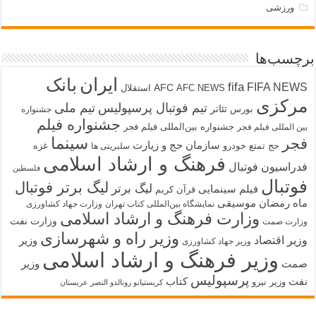
ورزشی
برچسب‌ها
ایران
بانک
fifa
FIFA NEWS
AFC
AFC NEWS
استقلال
مرکزی
تیم فوتبال پرسپولیس
تیم ملی
تئاتر
بورس
جشنواره
جشنواره فیلم
جشنواره بین‌المللی فیلم فجر
بین المللی فیلم فجر
سینما
فجر
سازمان حج و زیارت
حج تمتع
خودرو
غزه
سلبریتی ها
فرهنگ و ارشاد اسلامی
فدراسیون فوتبال
فلسطین
فوتبال
لیگ برتر فوتبال
لیگ برتر
فیلم سینمایی
قرآن کریم
ماه رمضان
موسیقی
نمایشگاه بین‌المللی کتاب تهران
وزارت جهاد کشاورزی
وزارت فرهنگ و ارشاد اسلامی
وزارت نفت
وزارت صمت
وزیر راه و شهرسازی
وزیر اقتصاد
وزیر
وزیر جهاد کشاورزی
وزیر فرهنگ و ارشاد اسلامی
صمت
وزیر
پرسپولیس
نفت
کتاب
وزیر نیرو
کریستیانو رونالدو النصر عربستان