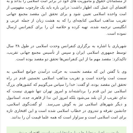
از مسلمانان حقوق و ماموریت های خود در برابر امت اسلامی را بداند و به
اقتضای آن عمل کند، اظهار داشت: دراین باره باید یک چارچوب مفهومی از
امت واحده اسلامی تعیین شود و برای تحقق این مقصد مجمع جهانی
تقریب مذاهب اسلامی کتابچه‌ای را که به هشت زبان از جمله عربی و
انگلیسی ترجمه شده، تهیه کرده و خلاصه آن را برای کنفرانس ارسال
نموده است.
شهریاری با اشاره به برگزاری کنفرانس وحدت اسلامی در طول ۳۸ سال
توسط جمهوری اسلامی ایران و سپس از تأسیس مجمع جهانی تقریب،
تاکیدکرد: مقصد مهم ما از این کنفرانس‌ها تحقق دو مقصد بوده است.
وی با گفتن این که مقصد نخست به حرکت درآمدن جوامع اسلامی به
سمت امت واحده است و تقریب مذاهب اسلامی نخستین قدم در راه
تحقق این مقصد بوده، او گفت: خدا را سپاس می‌گوییم که کشورهای بزرگ
اسلامی نیز این قدم را برداشته‌اند و امروز تهران تنها شهری نیست که
ندای تقریب از آن بلند می‌شود بلکه امروز این ندا از قاهره، جده، استانبول
و دیگر شهرهای اسلامی نیز به گوش می‌رسد. او گفت‌گوی اسلامی،
جانشین تفرقه و تندروی در خطاب اسلامی شده است و این افتخاری تازه
برای امت اسلامی است و سزاوار است که همه علما قیمت آن را بدانند.
تازه‌ترین اخبار و تحلیل‌ها درباره انتخابات، سیاست،
اقتصاد
،
ورزشی
،