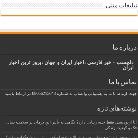
تبلیغات متنی
درباره ما
دلچسب - خبر فارسی ،اخبار ایران و جهان ،بروز ترین اخبار
ایران
تماس با ما
جهت ارتباط با ما به پشتیبانی واتساپ به شماره 09056213048 در ارتباط باشید
نوشته‌های تازه
آیا ارتودنسی فقط جنبه زیبایی دارد؟ نگاهی به تأثیر این درمان بر سلامت دهان،
فک و کیفیت زندگی
ربات جوش لیزر؛ چه زمانی سرعت بالا و اعوجاج کم ارزش سرمایه‌گذاری دارد؟