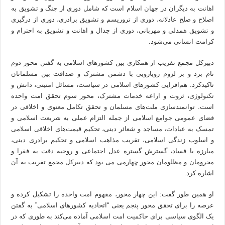
اهانت به دیگران در جهان اسلام است که شامل دوری از جنگ و تشویق به
اصلاح و صلح عادلانه، دوری از تروریسم و تشویق برادری، دوری از درگیری
و تشویق همدلی و مهربانی، دوری از جدال و اهانت و تشویق به احترام و
کرامت انسانی می‌شود.
دبیرکل مجمع تقریب از همکاری بین کشورهای اسلامی به گفتن محور دوم
نام برد و بر لزوم رویارویی با دشمن مشترک و صداقت بین مسلمانان
تاکیدکرد. هم‌افزایی کشورهای اسلامی در سیاست، مسائل امنیتی، دانش و
تکنولوژی
، ثروت و اراعه خدمات مشترک، محور سوم تحقق امت واحده
است. توانمندسازی ملت‌های مسلمان و تحقق تکامل معنوی و اخلاقی در
فضای عمومی جوامع اسلامی از جمله التزام عملی به شریعت اسلامی و
تمسک به عبادات، مساجد و شعائر دینی، تحکیم قیمت‌های اخلاقی اسلامی
و اسلوب زندگی اسلامی، تقریب مذاهب اسلامی و تحکیم برادری دینی،
مبارزه با فساد، گسترش گستره عدل اجتماعی و روحیه دقت به فقرا و
محرومان و مظلومان محور چهارمی می بود که دبیرکل مجمع تقریب به آن
اشاره کرد.
او همین طور گفت: این چهار محور، مفهوم امت واحده را تشکیل کرده و
عرصه را برای تحقق محور پنجم یعنی “اتحادیه کشورهای اسلامی” به گفتن
یک الگوی سیاسی برای حاکمیت امت اسلامی آماده می‌کند به طوری که در