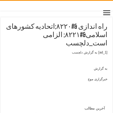
راه اندازی &#۸۲۲۰;اتحادیه کشورهای
اسلامی&#۸۲۲۱; الزامی
است_دلچسب
[ad_1] به گزارش
دلچسب
به گزارش
خبرگزاری موج
آخرین مطالب