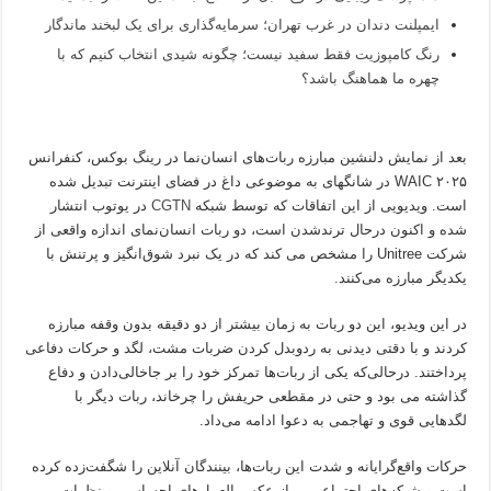
ایمپلنت دندان در غرب تهران؛ سرمایه‌گذاری برای یک لبخند ماندگار
رنگ کامپوزیت فقط سفید نیست؛ چگونه شیدی انتخاب کنیم که با
چهره ما هماهنگ باشد؟
بعد از نمایش دلنشین مبارزه ربات‌های انسان‌نما در رینگ بوکس، کنفرانس
WAIC ۲۰۲۵ در شانگهای به موضوعی داغ در فضای اینترنت تبدیل شده
است. ویدیویی از این اتفاقات که توسط شبکه
CGTN
در یوتوب انتشار
شده و اکنون درحال ترندشدن است، دو ربات انسان‌نمای اندازه واقعی از
شرکت Unitree را مشخص می کند که در یک نبرد شوق‌انگیز و پرتنش با
یکدیگر مبارزه می‌کنند.
در این ویدیو، این دو ربات به زمان بیشتر از دو دقیقه بدون وقفه مبارزه
کردند و با دقتی دیدنی به ردوبدل کردن ضربات مشت، لگد و حرکات دفاعی
پرداختند. درحالی‌که یکی از ربات‌ها تمرکز خود را بر جاخالی‌دادن و دفاع
گذاشته می بود و حتی در مقطعی حریفش را چرخاند، ربات دیگر با
لگدهایی قوی و تهاجمی به دعوا ادامه می‌داد.
حرکات واقع‌گرایانه و شدت این ربات‌ها، بینندگان آنلاین را شگفت‌زده کرده
است و شبکه‌های اجتماعی پر از عکس العمل‌های احساسی و نظرات