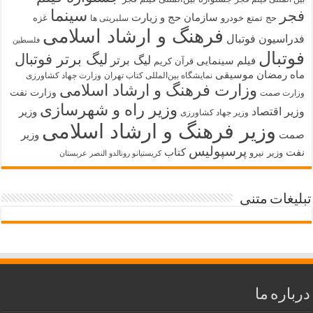
سینما
فجر
سازمان حج و زیارت
حج تمتع
خودرو
غزه
سلبریتی ها
فرهنگ و ارشاد اسلامی
فدراسیون فوتبال
فلسطین
فوتبال
لیگ برتر فوتبال
لیگ برتر
فیلم سینمایی
قرآن کریم
ماه رمضان
موسیقی
نمایشگاه بین‌المللی کتاب تهران
وزارت جهاد کشاورزی
وزارت فرهنگ و ارشاد اسلامی
وزارت نفت
وزارت صمت
وزیر راه و شهرسازی
وزیر اقتصاد
وزیر
وزیر جهاد کشاورزی
وزیر فرهنگ و ارشاد اسلامی
صمت
وزیر
پرسپولیس
نفت
کتاب
وزیر نیرو
کریستیانو رونالدو النصر عربستان
تبلیغات متنی
درباره ما