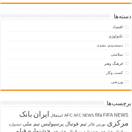
دسته‌ها
اقتصاد
تکنولوژی
دسته‌بندی نشده
سلامتی
فرهنگ وهنر
کسب وکار
ورزشی
برچسب‌ها
ایران
بانک
fifa
FIFA NEWS
AFC
AFC NEWS
استقلال
مرکزی
تیم فوتبال پرسپولیس
تیم ملی
تئاتر
بورس
جشنواره
جشنواره فیلم
جشنواره بین‌المللی فیلم فجر
بین المللی فیلم فجر