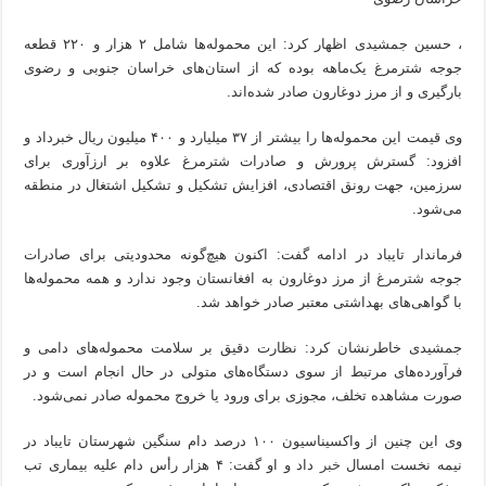
، حسین جمشیدی اظهار کرد: این محموله‌ها شامل ۲ هزار و ۲۲۰ قطعه
جوجه شترمرغ یک‌ماهه بوده که از استان‌های خراسان جنوبی و رضوی
بارگیری و از مرز دوغارون صادر شده‌اند.
وی قیمت این محموله‌ها را بیشتر از ۳۷ میلیارد و ۴۰۰ میلیون ریال خبرداد و
افزود: گسترش پرورش و صادرات شترمرغ علاوه بر ارزآوری برای
سرزمین، جهت رونق اقتصادی، افزایش تشکیل و تشکیل اشتغال در منطقه
می‌شود.
فرماندار تایباد در ادامه گفت: اکنون هیچ‌گونه محدودیتی برای صادرات
جوجه شترمرغ از مرز دوغارون به افغانستان وجود ندارد و همه محموله‌ها
با گواهی‌های بهداشتی معتبر صادر خواهد شد.
جمشیدی خاطرنشان کرد: نظارت دقیق بر سلامت محموله‌های دامی و
فرآورده‌های مرتبط از سوی دستگاه‌های متولی در حال انجام است و در
صورت مشاهده تخلف، مجوزی برای ورود یا خروج محموله صادر نمی‌شود.
وی این چنین از واکسیناسیون ۱۰۰ درصد دام سنگین شهرستان تایباد در
نیمه نخست امسال
خبر
داد و او گفت: ۴ هزار رأس دام علیه بیماری تب