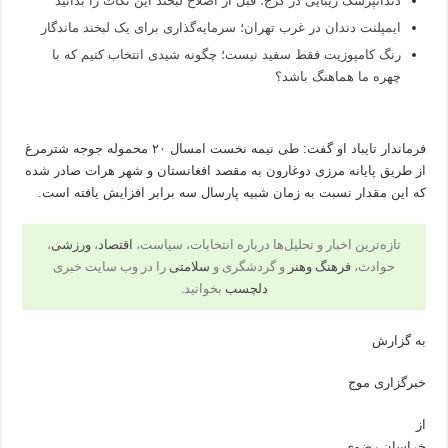
دندانپزشک زیبایی در کرج؛ قبل از اصلاح لبخند این نکات را بدانید
ایمپلنت دندان در غرب تهران؛ سرمایه‌گذاری برای یک لبخند ماندگار
رنگ کامپوزیت فقط سفید نیست؛ چگونه شیدی انتخاب کنیم که با
چهره ما هماهنگ باشد؟
فرماندار تایباد او گفت: طی نیمه نخست امسال ۲۰ محموله جوجه شترمرغ
از طریق پایانه مرزی دوغارون به مقصد افغانستان و شهر هرات صادر شده
که این مقدار نسبت به زمان شبیه پارسال سه برابر افزایش یافته است.
تازه‌ترین اخبار و تحلیل‌ها درباره انتخابات، سیاست،
اقتصاد
،
ورزشی
،
حوادث،
فرهنگ وهنر
و گردشگری و
سلامتی
را در وب سایت خبری
دلچسب
بخوانید.
به گزارش
خبرگزاری موج
از
خراسان رضوی