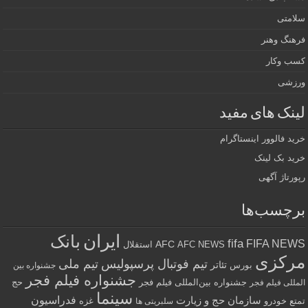
سلامتی
فرهنگ وهنر
کسب وکار
ورزشی
لینک های مفید
خرید فالوور اینستاگرام
خرید بک لینک
رپورتاژ آگهی
برچسب‌ها
ایران
بانک
fifa
FIFA NEWS
AFC
AFC NEWS
استقلال
مرکزی
تیم فوتبال پرسپولیس
تیم ملی
تئاتر
بورس
جشنواره بین
جشنواره فیلم فجر
جشنواره بین‌المللی فیلم فجر
حج
المللی فیلم فجر
سینما
فدراسیون
سازمان حج و زیارت
تمتع
خودرو
غزه
سلبریتی ها