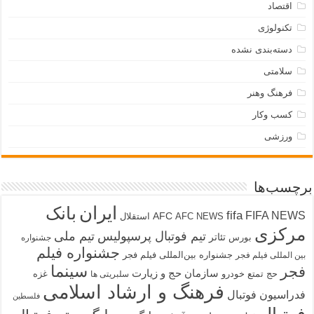
اقتصاد
تکنولوژی
دسته‌بندی نشده
سلامتی
فرهنگ وهنر
کسب وکار
ورزشی
برچسب‌ها
ایران
بانک
fifa
FIFA NEWS
AFC
AFC NEWS
استقلال
مرکزی
تیم فوتبال پرسپولیس
تیم ملی
تئاتر
بورس
جشنواره
جشنواره فیلم
جشنواره بین‌المللی فیلم فجر
بین المللی فیلم فجر
سینما
فجر
سازمان حج و زیارت
حج تمتع
خودرو
غزه
سلبریتی ها
فرهنگ و ارشاد اسلامی
فدراسیون فوتبال
فلسطین