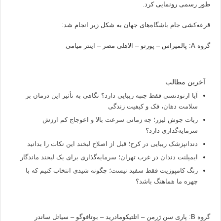
طور رسمی رونمایی کرد.
قرعه‌کشی جام باشگاه‌های جهان به شکل زیر انجام شد:
گروه A: پالمیراس – پورتو – الاهلی مصر – اینتر میامی
آخرین مطالب
آیا ارتودنسی فقط جنبه زیبایی دارد؟ نگاهی به تأثیر این درمان بر
سلامت دهان، فک و کیفیت زندگی
ربات جوش لیزر؛ چه زمانی سرعت بالا و اعوجاج کم ارزش
سرمایه‌گذاری دارد؟
دندانپزشک زیبایی در کرج؛ قبل از اصلاح لبخند این نکات را بدانید
ایمپلنت دندان در غرب تهران؛ سرمایه‌گذاری برای یک لبخند ماندگار
رنگ کامپوزیت فقط سفید نیست؛ چگونه شیدی انتخاب کنیم که با
چهره ما هماهنگ باشد؟
گروه B: پاری سن ژرمن – اتلتیکومادرید – بوتافوگو – سیاتل ساندر