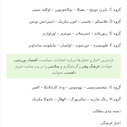
گروه C: بایرن مونیخ – بنفیکا – بوکاجونیورز – اوکلند سیتی
گروه D: فلامینگو – چلسی – لئون مکزیک – اسپرانس تونس
گروه E: ریورپلاته – اینترمیلان – مونتری – اوراواردز
گروه F: فلومیننزه – دورتموند – اولسان – ماملودی سانداونز
تازه‌ترین اخبار و تحلیل‌ها درباره انتخابات، سیاست،
اقتصاد
،
ورزشی
،
حوادث،
فرهنگ وهنر
و گردشگری و
سلامتی
را در وب سایت خبری
دلچسب
بخوانید.
گروه G: منچسترسیتی – یوونتوس – وداد کازابلانکا – العین
گروه H: رئال مادرید – سالزبورگ – الهلال – پاچوکا مکزیک
دسته بندی مطالب
اخبار فرهنگی