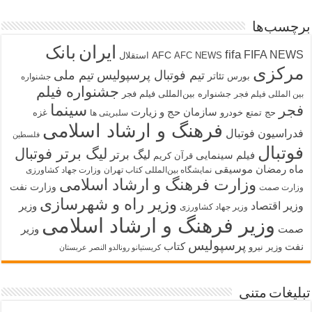
برچسب‌ها
ایران
بانک
fifa
FIFA NEWS
AFC
AFC NEWS
استقلال
مرکزی
تیم فوتبال پرسپولیس
تیم ملی
تئاتر
بورس
جشنواره
جشنواره فیلم
جشنواره بین‌المللی فیلم فجر
بین المللی فیلم فجر
سینما
فجر
سازمان حج و زیارت
حج تمتع
خودرو
غزه
سلبریتی ها
فرهنگ و ارشاد اسلامی
فدراسیون فوتبال
فلسطین
فوتبال
لیگ برتر فوتبال
لیگ برتر
فیلم سینمایی
قرآن کریم
ماه رمضان
موسیقی
نمایشگاه بین‌المللی کتاب تهران
وزارت جهاد کشاورزی
وزارت فرهنگ و ارشاد اسلامی
وزارت نفت
وزارت صمت
وزیر راه و شهرسازی
وزیر اقتصاد
وزیر
وزیر جهاد کشاورزی
وزیر فرهنگ و ارشاد اسلامی
صمت
وزیر
پرسپولیس
نفت
کتاب
وزیر نیرو
کریستیانو رونالدو النصر عربستان
تبلیغات متنی