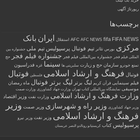
خرید بک لینک
رپورتاژ آگهی
برچسب‌ها
ایران
بانک
fifa
FIFA NEWS
AFC
AFC NEWS
استقلال
مرکزی
تیم فوتبال پرسپولیس
تیم ملی
تئاتر
بورس
جشنواره بین
جشنواره فیلم فجر
جشنواره بین‌المللی فیلم فجر
حج
المللی فیلم فجر
سینما
فدراسیون
سازمان حج و زیارت
تمتع
خودرو
غزه
سلبریتی ها
فرهنگ و ارشاد اسلامی
فوتبال
فوتبال
فلسطین
لیگ برتر فوتبال
لیگ برتر
فیلم سینمایی
ماه رمضان
قرآن کریم
موسیقی
نمایشگاه بین‌المللی کتاب تهران
وزارت جهاد کشاورزی
وزارت صمت
وزارت فرهنگ و ارشاد اسلامی
وزیر اقتصاد
وزارت نفت
وزیر
وزیر راه و شهرسازی
وزیر صمت
وزیر جهاد کشاورزی
فرهنگ و ارشاد اسلامی
وزیر نفت
وزیر نیرو
پرسپولیس
کتاب
کریستیانو رونالدو النصر عربستان