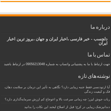
درباره ما
دلچسب - خبر فارسی ،اخبار ایران و جهان ،بروز ترین اخبار
ایران
تماس با ما
جهت ارتباط با ما به پشتیبانی واتساپ به شماره 09056213048 در ارتباط باشید
نوشته‌های تازه
آیا ارتودنسی فقط جنبه زیبایی دارد؟ نگاهی به تأثیر این درمان بر سلامت دهان،
فک و کیفیت زندگی
ربات جوش لیزر؛ چه زمانی سرعت بالا و اعوجاج کم ارزش سرمایه‌گذاری دارد؟
دندانپزشک زیبایی در کرج؛ قبل از اصلاح لبخند این نکات را بدانید