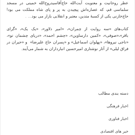
عطر روحانیت و معنویت آیت‌الله حاج‌آقاسیدروح‌الله خمینی در مسجد
سلماسی قم، که عصاره‌اش پیچیدن به پر و پای شاه مملکت می بود!
حاج‌خازنی یکی از کسبۀ متدین، معتبر و انقلابی بازار می بود… .
کتاب‌های «سه روایت از چمران»، «امیر دلاور»، «یک یک»، «گرای
باقر»،«صوفی»، «کمین دارساوین»، «چشم احمد»، «دریای چشمان تو»،
«ناجی نیروها»، «پهلوان اسماعیل» و «پسران حاج علیرضا» و «حیران در
فراق لیلی» از آثار نوشتاری امیرحسین انبارداران به شمار می‌آیند.
دسته بندی مطالب
اخبار فرهنگی
اخبار فناوری
خبر های اقتصادی