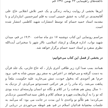
ناگفته‌های راهپیمایی ۲۲ بهمن ۱۳۹۱ قم
این‌ها بخشی از روایت زمانه، زندگی و یک عمر تلاش انقلابی حاج علی
آقامحمدی در کتاب به عشق خمینی است به قلم امیرحسین انبارداران و با
مقدمه استاد حمید حسام که توسط انتشارات شهید کاظمی انتشار شده
است.
مراسم رونمایی این کتاب دوشنبه ۱۷ دی ماه ساعت ۱۹:۳۰ در قم، میدان
شهید نواب، اداره فرهنگ و ارشاد اسلامی، تالار شهر با سخنرانی آیت‌الله
نظری منفرد و استاد حمید حسام برگزار خواهد شد.
در بخشی از فصل این کتاب می‌خوانیم:
همانند بمب صدا کرد زیر طاقی آجری بازار ، که حاج خازنی، یک جلد قرآن
به دست گرفته و می‌خواهد در اعتراض به سفر روز سپس شاه به قم، برود
حرم! هر آخوندی که به‌قول خودت، تنش می‌خارید علیه حکومت، ملجأ و
پناهت می‌شد. راه مادر را در هر حرکتی جست‌وجو می‌کردی. از نزدیک به
۱۰ سال پیش هم هدفت را در کلام و نگاه دو انسان وارسته‌ای دیده بودی
که تو را به آرمان‌هایت ِچهره و صفای کلام و باطن سیدعبدالحسین نزدیک‌تر
می‌کردند؛ هم تلاْلو نو واحدی تا این مدت در جانت می بود- که می‌آمد به
جلسات مخفیانۀ فدائیان اسلام در قم- هم غوطه می‌خوردی در دریایی از