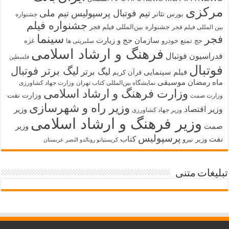
مرکزی
تیم فوتبال پرسپولیس
تیم ملی
تئاتر
بورس
جشنواره
جشنواره فیلم
جشنواره بین‌المللی فیلم فجر
بین المللی فیلم فجر
سینما
فجر
سازمان حج و زیارت
حج تمتع
خودرو
غزه
سلبریتی ها
فرهنگ و ارشاد اسلامی
فدراسیون فوتبال
فلسطین
فوتبال
لیگ برتر فوتبال
لیگ برتر
فیلم سینمایی
قرآن کریم
ماه رمضان
موسیقی
نمایشگاه بین‌المللی کتاب تهران
وزارت جهاد کشاورزی
وزارت فرهنگ و ارشاد اسلامی
وزارت نفت
وزارت صمت
وزیر راه و شهرسازی
وزیر اقتصاد
وزیر
وزیر جهاد کشاورزی
وزیر فرهنگ و ارشاد اسلامی
صمت
وزیر
پرسپولیس
نفت
کتاب
وزیر نیرو
کریستیانو رونالدو النصر عربستان
تبلیغات متنی