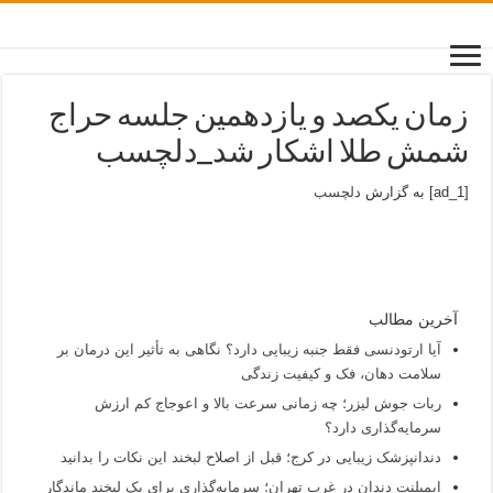
زمان یکصد و یازدهمین جلسه حراج
شمش طلا اشکار شد_دلچسب
[ad_1] به گزارش
دلچسب
آخرین مطالب
آیا ارتودنسی فقط جنبه زیبایی دارد؟ نگاهی به تأثیر این درمان بر
سلامت دهان، فک و کیفیت زندگی
ربات جوش لیزر؛ چه زمانی سرعت بالا و اعوجاج کم ارزش
سرمایه‌گذاری دارد؟
دندانپزشک زیبایی در کرج؛ قبل از اصلاح لبخند این نکات را بدانید
ایمپلنت دندان در غرب تهران؛ سرمایه‌گذاری برای یک لبخند ماندگار