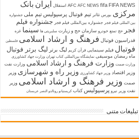
ایران
بانک
fifa
FIFA NEWS
AFC
AFC NEWS
استقلال
مرکزی
تیم فوتبال پرسپولیس
تیم ملی
تئاتر
بورس
جشنواره
جشنواره فیلم
جشنواره بین‌المللی فیلم فجر
بین المللی فیلم فجر
سینما
فجر
سازمان حج و زیارت
حج تمتع
خودرو
غزه
سلبریتی ها
فرهنگ و ارشاد اسلامی
فدراسیون فوتبال
فلسطین
فوتبال
لیگ برتر فوتبال
لیگ برتر
فیلم سینمایی
قرآن کریم
ماه رمضان
موسیقی
نمایشگاه بین‌المللی کتاب تهران
وزارت جهاد کشاورزی
وزارت فرهنگ و ارشاد اسلامی
وزارت نفت
وزارت صمت
وزیر راه و شهرسازی
وزیر اقتصاد
وزیر
وزیر جهاد کشاورزی
وزیر فرهنگ و ارشاد اسلامی
صمت
وزیر
پرسپولیس
نفت
کتاب
وزیر نیرو
کریستیانو رونالدو النصر عربستان
تبلیغات متنی