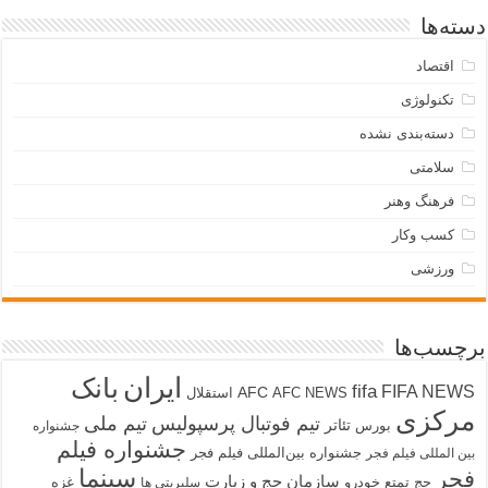
دسته‌ها
اقتصاد
تکنولوژی
دسته‌بندی نشده
سلامتی
فرهنگ وهنر
کسب وکار
ورزشی
برچسب‌ها
ایران
بانک
fifa
FIFA NEWS
AFC
AFC NEWS
استقلال
مرکزی
تیم فوتبال پرسپولیس
تیم ملی
تئاتر
بورس
جشنواره
جشنواره فیلم
جشنواره بین‌المللی فیلم فجر
بین المللی فیلم فجر
سینما
فجر
سازمان حج و زیارت
حج تمتع
خودرو
غزه
سلبریتی ها