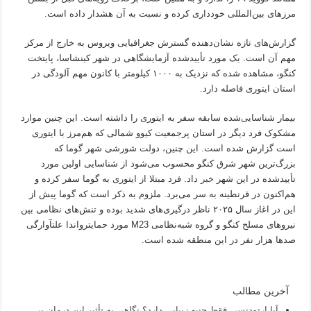
مرزهای بین‌المللی خودداری کرده و نسبت به آن هشدار داده است.
گزارش‌های تازه نشان‌دهنده گسترش جغرافیایی ویروس به خارج از مرکز
مهم آن است. یک مورد تأییدشده آزمایشگاهی در شهر کینشاسا، پایتخت
کنگو، مشاهده شده که نزدیک به ۱۰۰۰ کیلومتر با کانون مهم آلودگی در
استان ایتوری فاصله دارد.
بیمار شناسایی‌شده سابقه سفر به ایتوری را داشته است. این چنین موارد
مشکوک فرد دیگر در استان پرجمعیت کیوو شمالی که هم‌مرز با ایتوری
است گزارش شده است. این چنین، دولت شورشی شهر گوما که
بزرگ‌ترین شهر شرق کنگو محسوب می‌شود از شناسایی اولین مورد
تأییدشده در این شهر
خبر
داد. فرد مبتلا از ایتوری به گوما سفر کرده و
هم‌اکنون در قرنطینه به سر می‌برد. ملزوم به ذکر است که گوما پیش از
این در اغاز سال ۲۰۲۵ ناظر درگیری‌های شدید بوده و تنش‌های نظامی بین
نیروهای مسلح کنگو و گروه شبه‌نظامی M23 مورد حمایترواندا علتآوارگی
صدها هزار نفر در این منطقه شده است.
آخرین مطالب
آیا ارتودنسی فقط جنبه زیبایی دارد؟ نگاهی به تأثیر این درمان بر