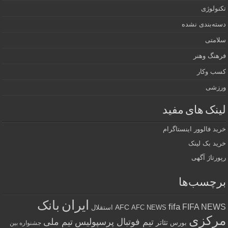
تکنولوژی
دسته‌بندی نشده
سلامتی
فرهنگ وهنر
کسب وکار
ورزشی
لینک های مفید
خرید فالوور اینستاگرام
خرید بک لینک
رپورتاژ آگهی
برچسب‌ها
ایران
بانک
fifa
FIFA NEWS
AFC
AFC NEWS
استقلال
مرکزی
تیم فوتبال پرسپولیس
تیم ملی
تئاتر
بورس
جشنواره بین