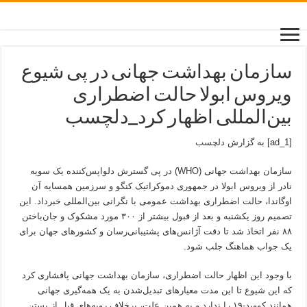
سازمان بهداشت جهانی در پی شیوع
ویروس ابولا حالت اضطراری
بین‌المللی اظهار کرد_دلچسب
[ad_1] به گزارش
دلچسب
سازمان بهداشت جهانی (WHO) در پی گسترش دلواپس‌کننده یک سویه
نادر از ویروس ابولا در جمهوری دموکراتیک کنگو و سرزمین همسایه آن
اوگاندا، حالت اضطراری بهداشت عمومی با نگرانی بین‌المللی خبرداد. این
تصمیم روز یکشنبه و بعد از قبول بیشتر از ۳۰۰ مورد مشکوک و جان‌باختن
۸۸ نفر اتخاذ شد تا دقت آژانس‌های پشتیبانی‌رسان و کشورهای جهان برای
یک جواب هماهنگ جلب شود.
با وجود این اظهار حالت اضطراری، سازمان بهداشت جهانی پافشاری کرد
که این شیوع تا این مدت معیارهای تبدیل‌شدن به یک همه‌گیری جهانی
همانند کووید-۱۹ را ندارد و به همین علت، برخلاف رویه‌های قبل از بستن