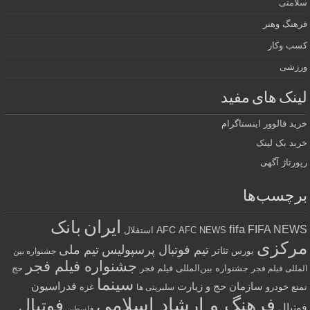
سلامتی
فرهنگ وهنر
کسب وکار
ورزشی
لینک های مفید
خرید فالوور اینستاگرام
خرید بک لینک
رپورتاژ آگهی
برچسب‌ها
ایران
بانک
fifa
FIFA NEWS
AFC
AFC NEWS
استقلال
مرکزی
تیم فوتبال پرسپولیس
تیم ملی
تئاتر
بورس
جشنواره بین
جشنواره فیلم فجر
جشنواره بین‌المللی فیلم فجر
حج
المللی فیلم فجر
سینما
فدراسیون
سازمان حج و زیارت
تمتع
خودرو
غزه
سلبریتی ها
فرهنگ و ارشاد اسلامی
فوتبال
فوتبال
فلسطین