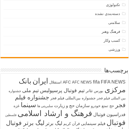
تکنولوژی
دسته‌بندی نشده
سلامتی
فرهنگ وهنر
کسب وکار
ورزشی
برچسب‌ها
ایران
بانک
fifa
FIFA NEWS
AFC
AFC NEWS
استقلال
مرکزی
تیم فوتبال پرسپولیس
تیم ملی
تئاتر
بورس
جشنواره
جشنواره فیلم
جشنواره بین‌المللی فیلم فجر
بین المللی فیلم فجر
سینما
فجر
سازمان حج و زیارت
حج تمتع
خودرو
غزه
سلبریتی ها
فرهنگ و ارشاد اسلامی
فدراسیون فوتبال
فلسطین
فوتبال
لیگ برتر فوتبال
لیگ برتر
فیلم سینمایی
قرآن کریم