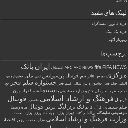
ورزشی
لینک های مفید
خرید فالوور اینستاگرام
خرید بک لینک
رپورتاژ آگهی
برچسب‌ها
ایران
بانک
fifa
FIFA NEWS
AFC
AFC NEWS
استقلال
مرکزی
تیم فوتبال پرسپولیس
تیم ملی
تئاتر
بورس
جشنواره بین
جشنواره فیلم فجر
جشنواره بین‌المللی فیلم فجر
حج
المللی فیلم فجر
سینما
فدراسیون
سازمان حج و زیارت
تمتع
خودرو
غزه
سلبریتی ها
فرهنگ و ارشاد اسلامی
فوتبال
فوتبال
فلسطین
لیگ برتر فوتبال
لیگ برتر
فیلم سینمایی
ماه رمضان
قرآن کریم
موسیقی
نمایشگاه بین‌المللی کتاب تهران
وزارت جهاد کشاورزی
وزارت صمت
وزارت فرهنگ و ارشاد اسلامی
وزیر اقتصاد
وزارت نفت
وزیر