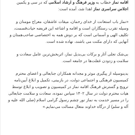
اقامه نماز
خطاب به
وزیر فرهنگ و ارشاد اسلامی
که در سی و یکمین
اجلاس سراسری نماز
اهدا شد، آمده است:
«نماز باب استعانت از خدای رحمان، میقات عاشقان، معراج مومنان و
وسیله تقرب رستگاران است و اقامه و اشاعه این فریضه حیات‌قسمت،
تکلیف الهی و آسمانی است که بر دوش همه به اختصاصی صاحب‌همتان و
آنهایی که دارای مکنت می باشند، نهاده شده است.
بی‌شک تجلی آثار و برکات بی‌بدیل نماز، اثربخش‌ترین عامل سعادت و
سلامت و زدودن غفلت‌ها در جامعه است.
بدینوسیله از پیگیری موثر و مجدانه همکاران جنابعالی و اعضای محترم
کمیسیون فرهنگی و اجتماعی دولت، در بازبینی، تکمیل و ابلاغ آیین‌نامه
ترویج و گسترش فرهنگ اقامه نماز در کمیسیون و تصویب و ابلاغ توسط
هیات محترم دولت در سال ۱۴۰۲ سپاس نموده، سعادت و سلامت جنابعالی
را در مسیر خدمت به نماز نور چشم رسول گرامی اسلام (صلی‌ الله علیه و
آله و سلم) از درگاه خداوند متعال مسالت می‌نمایم.»