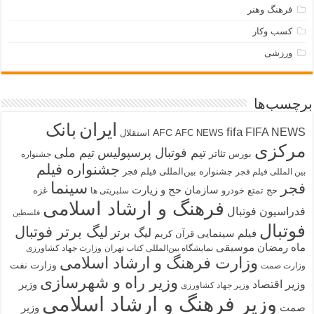
فرهنگ وهنر
کسب وکار
ورزشی
برچسب‌ها
ایران
بانک
fifa
FIFA NEWS
AFC
AFC NEWS
استقلال
مرکزی
تیم فوتبال پرسپولیس
تیم ملی
تئاتر
بورس
جشنواره
جشنواره فیلم
جشنواره بین‌المللی فیلم فجر
بین المللی فیلم فجر
سینما
فجر
سازمان حج و زیارت
حج تمتع
خودرو
غزه
سلبریتی ها
فرهنگ و ارشاد اسلامی
فدراسیون فوتبال
فلسطین
فوتبال
لیگ برتر فوتبال
لیگ برتر
فیلم سینمایی
قرآن کریم
ماه رمضان
موسیقی
نمایشگاه بین‌المللی کتاب تهران
وزارت جهاد کشاورزی
وزارت فرهنگ و ارشاد اسلامی
وزارت نفت
وزارت صمت
وزیر راه و شهرسازی
وزیر اقتصاد
وزیر
وزیر جهاد کشاورزی
وزیر فرهنگ و ارشاد اسلامی
صمت
وزیر