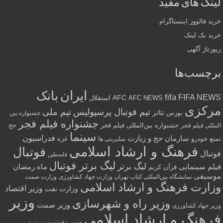
لینک های مفید
خرید فالوور اینستاگرام
خرید بک لینک
رپورتاژ آگهی
برچسب‌ها
ایران
بانک
fifa
FIFA NEWS
AFC
AFC NEWS
استقلال
مرکزی
تیم فوتبال پرسپولیس
تیم ملی
تئاتر
بورس
جشنواره بین
جشنواره فیلم فجر
جشنواره بین‌المللی فیلم فجر
حج
المللی فیلم فجر
سینما
فدراسیون
سازمان حج و زیارت
تمتع
خودرو
غزه
سلبریتی ها
فرهنگ و ارشاد اسلامی
فوتبال
فوتبال
فلسطین
لیگ برتر فوتبال
لیگ برتر
فیلم سینمایی
ماه رمضان
قرآن کریم
موسیقی
نمایشگاه بین‌المللی کتاب تهران
وزارت جهاد کشاورزی
وزارت صمت
وزارت فرهنگ و ارشاد اسلامی
وزیر اقتصاد
وزارت نفت
وزیر
وزیر راه و شهرسازی
وزیر صمت
وزیر جهاد کشاورزی
فرهنگ و ارشاد اسلامی
وزیر نفت
وزیر نیرو