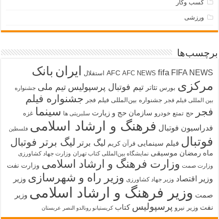
کسب وکار
ورزشی
برچسب‌ها
ایران
بانک
fifa
FIFA NEWS
AFC
AFC NEWS
استقلال
مرکزی
تیم فوتبال پرسپولیس
تیم ملی
تئاتر
بورس
جشنواره
جشنواره فیلم
جشنواره بین‌المللی فیلم فجر
بین المللی فیلم فجر
سینما
فجر
سازمان حج و زیارت
حج تمتع
خودرو
غزه
سلبریتی ها
فرهنگ و ارشاد اسلامی
فدراسیون فوتبال
فلسطین
فوتبال
لیگ برتر فوتبال
لیگ برتر
فیلم سینمایی
قرآن کریم
ماه رمضان
موسیقی
نمایشگاه بین‌المللی کتاب تهران
وزارت جهاد کشاورزی
وزارت فرهنگ و ارشاد اسلامی
وزارت نفت
وزارت صمت
وزیر راه و شهرسازی
وزیر اقتصاد
وزیر
وزیر جهاد کشاورزی
وزیر فرهنگ و ارشاد اسلامی
صمت
وزیر
پرسپولیس
نفت
کتاب
وزیر نیرو
کریستیانو رونالدو النصر عربستان