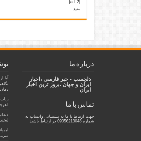
[ad_2]
منبع
درباره ما
نوش
آیا ا
دلچسب - خبر فارسی ،اخبار
نگاهی
ایران و جهان ،بروز ترین اخبار
ایران
دهان،
ربات 
تماس با ما
اعوجا
دندان
جهت ارتباط با ما به پشتیبانی واتساپ به
لبخند 
شماره 09056213048 در ارتباط باشید
ایمپل
سرمای