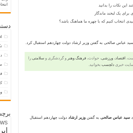
انتخا
د این نکات را بدانید
 برای یک لبخند ماندگار
ی انتخاب کنیم که با چهره ما هماهنگ باشد؟
دسته‌
اق
سید عباس صالحی به گفتن وزیر ارشاد دولت چهاردهم استقبال کرد.
تک
دس
است،
اقتصاد
،
ورزشی
، حوادث،
فرهنگ وهنر
و گردشگری و
سلامتی
را
س
سایت خبری
دلچسب
بخوانید.
فر
ک
و
برچس
د
سید عباس صالحی
به گفتن
وزیر ارشاد
دولت چهاردهم استقبال
EWS
ایر