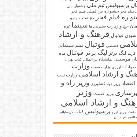
بال پرسپولیس
تیم ملی
جشنواره بین
جشنواره بین‌المللی فیلم فجر
ی فیلم فجر
واره فیلم فجر
حج تمتع
خودرو
سینما
ان حج و زیارت
غزه
سلبریتی ها
فرهنگ و ارشاد
سیون فوتبال
لامی
فوتبال
فیلم سینمایی
فلسطین
لیگ برتر فوتبال
لیگ برتر
ماه
کریم
ان
موسیقی
نمایشگاه بین‌المللی کتاب تهران
وزارت
 جهاد کشاورزی
وزارت صمت
نگ و ارشاد اسلامی
وزارت نفت
وزیر راه و
 اقتصاد
وزیر جهاد کشاورزی
وزیر
رسازی
وزیر صمت
هنگ و ارشاد اسلامی
پرسپولیس
 نفت
کتاب
وزیر نیرو
کریستیانو
و النصر عربستان