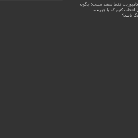
امپوزیت فقط سفید نیست؛ چگونه
انتخاب کنیم که با چهره ما
گ باشد؟