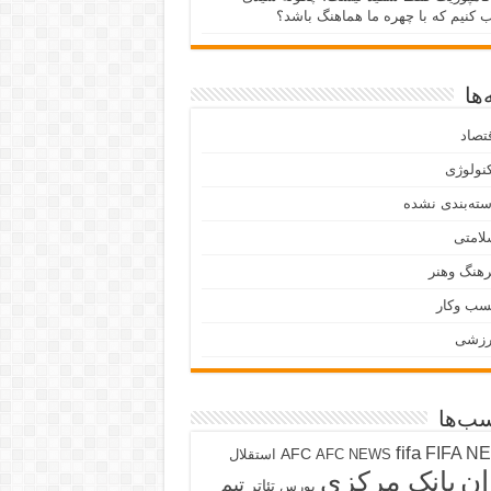
ب کنیم که با چهره ما هماهنگ باشد؟
ها
تصاد
نولوژی
ته‌بندی نشده
لامتی
هنگ وهنر
سب وکار
رزشی
ب‌ها
fifa
FIFA N
AFC
AFC NEWS
استقلال
ان
بانک مرکزی
تیم
تئاتر
بورس