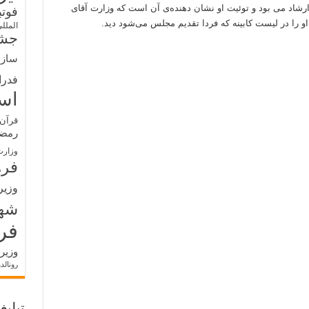
رشاد می بود و توئیت او نشان دهنده‌ی آن است که وزارت‌ آقای
فوت
را در لیست کابینه که فردا تقدیم مجلس می‌شود دید.
الملل
جشن
سازم
فدرا
اس
قرآن 
رمض
وزارت
فره
وزیر
شه
فر
وزیر
رونالد