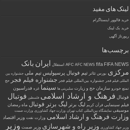
لینک های مفید
خرید فالوور اینستاگرام
خرید بک لینک
رپورتاژ آگهی
برچسب‌ها
ایران
بانک
fifa
FIFA NEWS
AFC
AFC NEWS
استقلال
مرکزی
تیم فوتبال پرسپولیس
تیم ملی
تئاتر
بورس
جشنواره بین
جشنواره فیلم فجر
جشنواره بین‌المللی فیلم فجر
حج
المللی فیلم فجر
سینما
فدراسیون
سازمان حج و زیارت
تمتع
خودرو
غزه
سلبریتی ها
فرهنگ و ارشاد اسلامی
فوتبال
فوتبال
فلسطین
لیگ برتر فوتبال
لیگ برتر
فیلم سینمایی
ماه رمضان
قرآن کریم
موسیقی
نمایشگاه بین‌المللی کتاب تهران
وزارت جهاد کشاورزی
وزارت صمت
وزارت فرهنگ و ارشاد اسلامی
وزیر اقتصاد
وزارت نفت
وزیر
وزیر راه و شهرسازی
وزیر صمت
وزیر جهاد کشاورزی