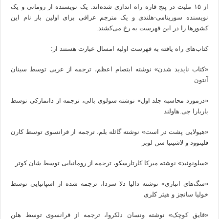
از ۱۵ ملیت در پنج قاره راه اندازی شده‌اند. یک نویسنده از رومانی و یک
نویسنده سورینامی-هلندی و یک مترجم عراقی برای اولین بار نام این
کشورها را در این فهرست به رخ می‌کشند.
کتاب‌های راه یافته به فهرست اولیه امسال عبارت هستند از:
«کتاب ناپدید شدن» نوشته ابتصام اعظم، ترجمه از عربی توسط سینان
آنتون
«درمورد محاسبه جلد اول» نوشته سولوی بالی، ترجمه از دانمارکی توسط
باربارا جی.هاولند
«هیولایی پشت در است» نوشته گائله بلم، ترجمه از فرانسوی توسط کارن
فلیتوود و لاشیتیا سن لوبر
«سلونوئید» نوشته میرکا کارتارسکو، ترجمه از رومانیایی توسط شان کوتر
«سگ‌های انباری» نوشته دالیا دلا سردا، ترجمه شده از اسپانیایی توسط
خولیا سانچز و هیثر کلری
«قایق کوچک» نوشته ونسان دلکروا، ترجمه از فرانسوی توسط هلن