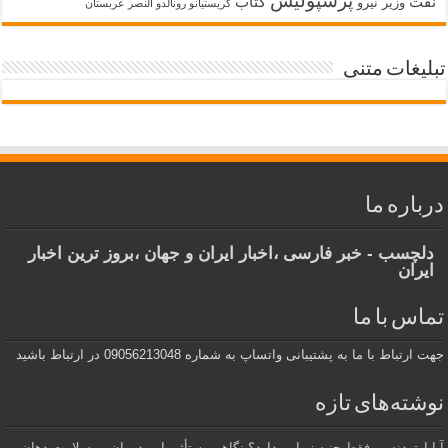
پرسپولیس
نفت
کتاب
وزیر نیرو
کریستیانو رونالدو النصر عربستان
تبلیغات متنی
درباره ما
دلچسب - خبر فارسی ،اخبار ایران و جهان ،بروز ترین اخبار
ایران
تماس با ما
جهت ارتباط با ما به پشتیبانی واتساپ به شماره 09056213048 در ارتباط باشید
نوشته‌های تازه
آیا ارتودنسی فقط جنبه زیبایی دارد؟ نگاهی به تأثیر این درمان بر سلامت دهان،