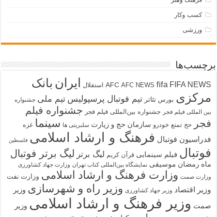
کسب وکار
ورزشی
برچسب‌ها
ایران
بانک
fifa
FIFA NEWS
AFC
AFC NEWS
استقلال
مرکزی
تیم فوتبال پرسپولیس
تیم ملی
تئاتر
بورس
جشنواره
جشنواره فیلم
جشنواره بین‌المللی فیلم فجر
بین المللی فیلم فجر
سینما
فجر
سازمان حج و زیارت
حج تمتع
خودرو
غزه
سلبریتی ها
فرهنگ و ارشاد اسلامی
فدراسیون فوتبال
فلسطین
فوتبال
لیگ برتر فوتبال
لیگ برتر
فیلم سینمایی
قرآن کریم
ماه رمضان
موسیقی
نمایشگاه بین‌المللی کتاب تهران
وزارت جهاد کشاورزی
وزارت فرهنگ و ارشاد اسلامی
وزارت نفت
وزارت صمت
وزیر راه و شهرسازی
وزیر اقتصاد
وزیر
وزیر جهاد کشاورزی
وزیر فرهنگ و ارشاد اسلامی
صمت
وزیر