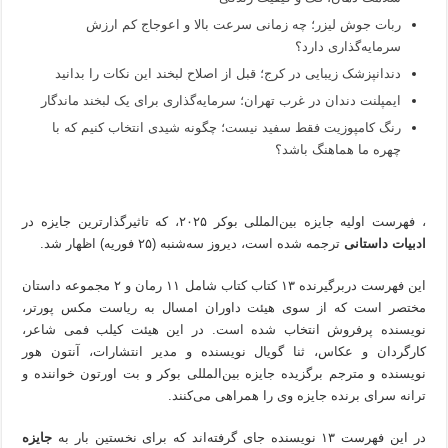
ربات جوش لیزر؛ چه زمانی سرعت بالا و اعوجاج کم ارزش
سرمایه‌گذاری دارد؟
دندانپزشک زیبایی در کرج؛ قبل از اصلاح لبخند این نکات را بدانید
ایمپلنت دندان در غرب تهران؛ سرمایه‌گذاری برای یک لبخند ماندگار
رنگ کامپوزیت فقط سفید نیست؛ چگونه شیدی انتخاب کنیم که با
چهره ما هماهنگ باشد؟
، فهرست اولیه جایزه بین‌المللی بوکر ۲۰۲۵، که تاثیرگذارترین جایزه در
ادبیات داستانی
ترجمه شده است، دیروز سه‌شنبه (۲۵ فوریه) اظهار شد.
این فهرست دربرگیرنده ۱۳ کتاب کتاب شامل ۱۱ رمان و ۲ مجموعه داستان
مختصر است که از سوی هیئت داوران امسال به ریاست مکس پورتر،
نویسنده پرفروش انتخاب شده است. در این هیئت کیلب فمی شاعر،
کارگردان و عکاس، ثنا گویال نویسنده و مدیر انتشارات، آنتون هور
نویسنده و مترجم برگزیده جایزه بین‌المللی بوکر و بت اورتون خواننده و
ترانه سرای برنده جایزه وی را همراهی می‌کنند.
در این فهرست ۱۳ نویسنده جای گرفته‌اند که برای نخستین بار به
جایزه