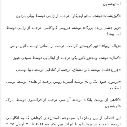
استیونسون
«گوژپشت» نوشته سائو ایچیکاوا، ترجمه از ژاپنی توسط پولی بارتون
«زیر چشم پرنده بزرگ» نوشته هیرومی کاواکامی، ترجمه از ژاپنی توسط
آسا یوندا
«زباله اروپا» تاثییر کریستین کراخت، ترجمه از آلمانی توسط دانیل بولس
«کمال» نوشته وینچنزو لاترونیکو، ترجمه از ایتالیایی توسط سوفی هیوز
«چراغ قلب» نوشته بانو مشتاق، ترجمه از کنادایی توسط دیپا بهستی
«درمورد جنون یک زن» نوشته آسترید رومر، ترجمه از هلندی توسط لوسی
اسکات
«کلاهی از پوست پلنگ» نوشته آن سر، ترجمه از فرانسوی توسط مارک
هاچینسون
این انتخاب از بین رمان‌ها یا مجموعه داستان‌های کوتاهی که به انگلیسی
ترجمه شده و در بریتانیا و یا ایرلند بین یکم مه ۲۰۲۴ تا ۳۰ آوریل ۲۰۲۵