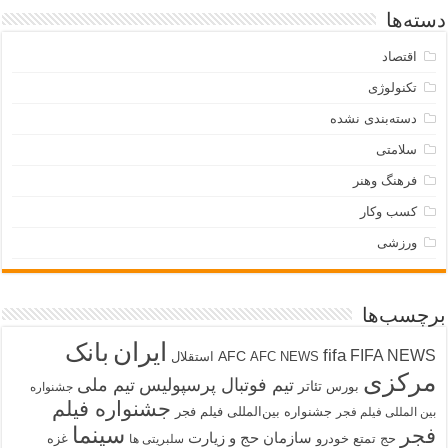
دسته‌ها
اقتصاد
تکنولوژی
دسته‌بندی نشده
سلامتی
فرهنگ وهنر
کسب وکار
ورزشی
برچسب‌ها
ایران
بانک
fifa
FIFA NEWS
AFC
AFC NEWS
استقلال
مرکزی
تیم فوتبال پرسپولیس
تیم ملی
تئاتر
بورس
جشنواره
جشنواره فیلم
جشنواره بین‌المللی فیلم فجر
بین المللی فیلم فجر
سینما
فجر
سازمان حج و زیارت
حج تمتع
خودرو
غزه
سلبریتی ها