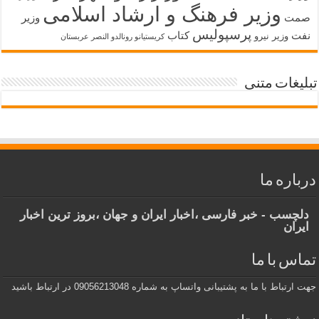
وزیر فرهنگ و ارشاد اسلامی
صمت
وزیر
پرسپولیس
نفت
کتاب
وزیر نیرو
کریستیانو رونالدو النصر عربستان
تبلیغات متنی
درباره ما
دلچسب - خبر فارسی ،اخبار ایران و جهان ،بروز ترین اخبار
ایران
تماس با ما
جهت ارتباط با ما به پشتیبانی واتساپ به شماره 09056213048 در ارتباط باشید