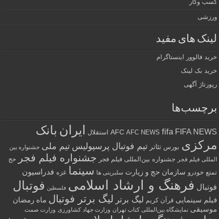
کسب وکار
ورزشی
لینک های مفید
خرید فالوور اینستاگرام
خرید بک لینک
رپورتاژ آگهی
برچسب‌ها
ایران
بانک
fifa
FIFA NEWS
AFC
AFC NEWS
استقلال
مرکزی
تیم فوتبال پرسپولیس
تیم ملی
تئاتر
بورس
جشنواره بین
جشنواره فیلم فجر
جشنواره بین‌المللی فیلم فجر
حج
المللی فیلم فجر
سینما
فدراسیون
سازمان حج و زیارت
تمتع
خودرو
غزه
سلبریتی ها
فرهنگ و ارشاد اسلامی
فوتبال
فوتبال
فلسطین
لیگ برتر فوتبال
لیگ برتر
فیلم سینمایی
ماه رمضان
قرآن کریم
موسیقی
نمایشگاه بین‌المللی کتاب تهران
وزارت جهاد کشاورزی
وزارت صمت