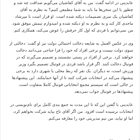
عابدینی در ادامه گفت: من به آقای کفاشیان می‌گویم صداقت چه شد و
چطور با این سخن‌ها ما باید به شما مطمعن کنیم؟ به نظرم به آقای
کفاشیان یک سری تصمیمات دیکته شده است. او قرار است با میرشاد
ماجدی کار کند و به نظرم به او دیکته شده و امیدوارم تیمش موفق شود.
من نمی‌توانم با فردی که اول کار حرفش را عوض می‌کند، همکاری کنم.
وی در عکس العمل به شایعه دخالت احتمالی دولت نیز او گفت: دخالتی از
سوی دولت نیست و برخی افراد که خود را فرا جناحی می‌دانند دخالت
خواهند کرد. برخی از افراد در پستی نشستند و تصمیم می‌گیرند که در
فوتبال دخالت کنند. اگر قرار باشد فردی در فوتبال تصمیم بگیرد وزیر
ورزش است، نه دیگران. یک نفر که ربط محلی یا شهری دارد به برخی
پیشنهاد می‌کند در انتخابات شرکت کنند تا از آنها حمایتکند. این پیشنهاد‌ها
در حالی است که سیستم مجمع انتخاباتی فوتبال کاملا متفاوت است.
پیشنهاد‌ها در فوتبال جواب نمی‌دهد.
عابدینی با گفتن این که تا این مدت به جمع بندی کامل برای نام‌نویسی در
انتخابات نرسیده است افزود: من اگر آقای تاج بیاید شرکت نخواهم کرد،
اما او نیاید، من تیم مدیریتی خود را معارفه می‌کنم.