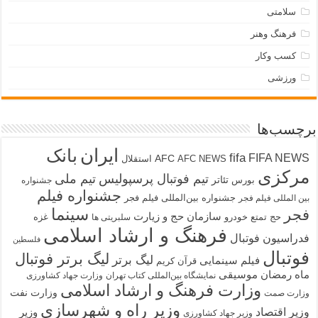
سلامتی
فرهنگ وهنر
کسب وکار
ورزشی
برچسب‌ها
ایران
بانک
fifa
FIFA NEWS
AFC
AFC NEWS
استقلال
مرکزی
تیم فوتبال پرسپولیس
تیم ملی
تئاتر
بورس
جشنواره
جشنواره فیلم
جشنواره بین‌المللی فیلم فجر
بین المللی فیلم فجر
سینما
فجر
سازمان حج و زیارت
حج تمتع
خودرو
غزه
سلبریتی ها
فرهنگ و ارشاد اسلامی
فدراسیون فوتبال
فلسطین
فوتبال
لیگ برتر فوتبال
لیگ برتر
فیلم سینمایی
قرآن کریم
ماه رمضان
موسیقی
نمایشگاه بین‌المللی کتاب تهران
وزارت جهاد کشاورزی
وزارت فرهنگ و ارشاد اسلامی
وزارت نفت
وزارت صمت
وزیر راه و شهرسازی
وزیر اقتصاد
وزیر
وزیر جهاد کشاورزی