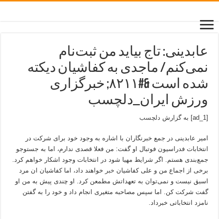
عابدینی: تاج بیاید من ثبت‌نام
نمی‌کنم/ ماجدی به کفاشیان دیکته
شده است &#۸۲۱۱; خبرگزاری
ورزش ایران_دلچسب
[ad_1] به گزارش
دلچسب
امیر عابدینی در جمع خبرنگاران با اشاره به وجود خود برای شرکت در
انتخابات فدراسیون فوتبال او گفت: من فعلا قصدی ندارم، اما به جستوجو
جمع‌بندی هستم. اگر شرایط مهیا شود در انتخابات وجود اشکار خواهم کرد.
برخی از اجماع من و علی کفاشیان
خبر
خواهند داد، اما کفاشیان ان مرد
اسبق نیست و نمی‌توان به تعهداتش مطمعن کرد. او چندی پیش به من او
گفت شرکت کن. اما سپس مصاحبه متغیری انجام داد و خود را به گفتن
نامزد انتخاباتی خبرداد.