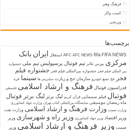
فرهنگ وهنر
کسب وکار
ورزشی
برچسب‌ها
ایران
بانک
fifa
FIFA NEWS
AFC
AFC NEWS
استقلال
مرکزی
تیم فوتبال پرسپولیس
تیم ملی
تئاتر
بورس
جشنواره
جشنواره فیلم
جشنواره بین‌المللی فیلم فجر
بین المللی فیلم فجر
سینما
فجر
سازمان حج و زیارت
حج تمتع
خودرو
غزه
سلبریتی ها
فرهنگ و ارشاد اسلامی
فدراسیون فوتبال
فلسطین
فوتبال
لیگ برتر فوتبال
لیگ برتر
فیلم سینمایی
قرآن کریم
ماه رمضان
موسیقی
نمایشگاه بین‌المللی کتاب تهران
وزارت جهاد کشاورزی
وزارت فرهنگ و ارشاد اسلامی
وزارت نفت
وزارت صمت
وزیر راه و شهرسازی
وزیر اقتصاد
وزیر
وزیر جهاد کشاورزی
وزیر فرهنگ و ارشاد اسلامی
صمت
وزیر