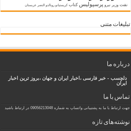
پرسپولیس
نفت
کتاب
وزیر نیرو
کریستیانو رونالدو النصر عربستان
تبلیغات متنی
درباره ما
دلچسب - خبر فارسی ،اخبار ایران و جهان ،بروز ترین اخبار
ایران
تماس با ما
جهت ارتباط با ما به پشتیبانی واتساپ به شماره 09056213048 در ارتباط باشید
نوشته‌های تازه