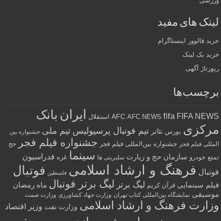
ورزشی
لینک های مفید
خرید فالوور اینستاگرام
خرید بک لینک
رپورتاژ آگهی
برچسب‌ها
ایران
بانک
fifa
FIFA NEWS
AFC
AFC NEWS
استقلال
مرکزی
تیم فوتبال پرسپولیس
تیم ملی
تئاتر
بورس
جشنواره بین
جشنواره فیلم فجر
جشنواره بین‌المللی فیلم فجر
حج
المللی فیلم فجر
سینما
فدراسیون
سازمان حج و زیارت
تمتع
خودرو
غزه
سلبریتی ها
فرهنگ و ارشاد اسلامی
فوتبال
فوتبال
فلسطین
لیگ برتر فوتبال
لیگ برتر
فیلم سینمایی
ماه رمضان
قرآن کریم
موسیقی
نمایشگاه بین‌المللی کتاب تهران
وزارت جهاد کشاورزی
وزارت صمت
وزارت فرهنگ و ارشاد اسلامی
وزیر اقتصاد
وزارت نفت
وزیر