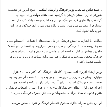
،
سیدعباس صالحی
،
وزیر فرهنگ و ارشاد اسلامی
صبح امروز در نشست
شورای اداری استان کرمان با گرامیداشت
هفته دولت
و یاد شهدای
گرانقدر، پافشاری کرد: فرهنگ، تزئین و حاشیه نیست بلکه کلید حل تعداد
بسیاری از مسائل سرزمین است و نگاه مدیریتی و اندوخته‌گذاری در این
حوزه باید تحول کند.
صالحی با اشاره به نقش فرهنگ در حل صدمه‌های اجتماعی، انسجام ملی،
محیط زیست، سبک زندگی، جمعیت و حتی ناترازی‌های اقتصادی، او گفت:
«امروز بیشتر از قبل به انسجام اجتماعی نیاز داریم و این انسجام بدون
فرهنگ محقق نمی‌شود. فرهنگ و هنر می‌تواند نشاط درونی و بیرونی در
جامعه تشکیل کند.»
وزیر ارشاد افزود: افت مصرف کالاهای فرهنگی که اکنون به ۴۱۰ هزار
میلیارد تومان در سرزمین می‌رسد ــ و نزدیک به ۲۰۰ همت آن مربوط به
صنعت مد و پوشاک است ــ برای آینده ایران دلواپس‌کننده است. وی از
اجرای قدم اول اعطای «فرهنگ‌کارت» به ۱۰۰ هزار نفر از اصحاب فرهنگ و
هنر و قدم‌های بعدی برای دانشجویان و حمایتاز مصرف فرهنگی
خبر
داد.
او این چنین به راه‌اندازی صندوق «همیار فرهنگ و هنر» با مجوز بورسی