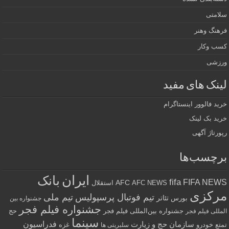
سلامتی
فرهنگ وهنر
کسب وکار
ورزشی
لینک های مفید
خرید فالوور اینستاگرام
خرید بک لینک
رپورتاژ آگهی
برچسب‌ها
ایران
بانک
fifa
FIFA NEWS
AFC
AFC NEWS
استقلال
مرکزی
تیم فوتبال پرسپولیس
تیم ملی
تئاتر
بورس
جشنواره بین
جشنواره فیلم فجر
جشنواره بین‌المللی فیلم فجر
حج
المللی فیلم فجر
سینما
فدراسیون
سازمان حج و زیارت
تمتع
خودرو
غزه
سلبریتی ها