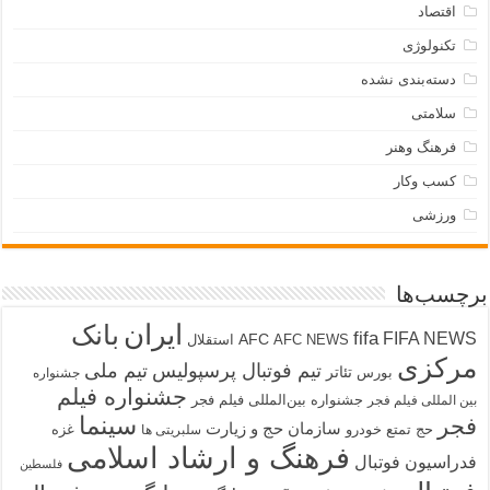
اقتصاد
تکنولوژی
دسته‌بندی نشده
سلامتی
فرهنگ وهنر
کسب وکار
ورزشی
برچسب‌ها
ایران
بانک
fifa
FIFA NEWS
AFC
AFC NEWS
استقلال
مرکزی
تیم فوتبال پرسپولیس
تیم ملی
تئاتر
بورس
جشنواره
جشنواره فیلم
جشنواره بین‌المللی فیلم فجر
بین المللی فیلم فجر
سینما
فجر
سازمان حج و زیارت
حج تمتع
خودرو
غزه
سلبریتی ها
فرهنگ و ارشاد اسلامی
فدراسیون فوتبال
فلسطین