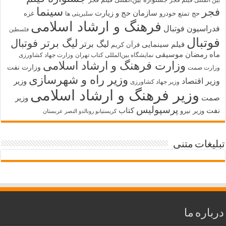
بین المللی فیلم فجر
سینما
فجر
سازمان حج و زیارت
حج تمتع
خودرو
غزه
سلبریتی ها
فرهنگ و ارشاد اسلامی
فدراسیون فوتبال
فلسطین
فوتبال
لیگ برتر فوتبال
لیگ برتر
فیلم سینمایی
قرآن کریم
ماه رمضان
موسیقی
نمایشگاه بین‌المللی کتاب تهران
وزارت جهاد کشاورزی
وزارت فرهنگ و ارشاد اسلامی
وزارت نفت
وزارت صمت
وزیر راه و شهرسازی
وزیر اقتصاد
وزیر
وزیر جهاد کشاورزی
وزیر فرهنگ و ارشاد اسلامی
صمت
وزیر
پرسپولیس
نفت
کتاب
وزیر نیرو
کریستیانو رونالدو النصر عربستان
تبلیغات متنی
درباره ما