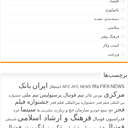
اقتصاد
تکنولوژی
دسته‌بندی نشده
سلامتی
فرهنگ وهنر
کسب وکار
ورزشی
برچسب‌ها
ایران
بانک
fifa
FIFA NEWS
AFC
AFC NEWS
استقلال
مرکزی
تیم فوتبال پرسپولیس
تیم ملی
تئاتر
بورس
جشنواره
جشنواره فیلم
جشنواره بین‌المللی فیلم فجر
بین المللی فیلم فجر
سینما
فجر
سازمان حج و زیارت
حج تمتع
خودرو
غزه
سلبریتی ها
فرهنگ و ارشاد اسلامی
فدراسیون فوتبال
فلسطین
فوتبال
لیگ برتر فوتبال
لیگ برتر
فیلم سینمایی
قرآن کریم