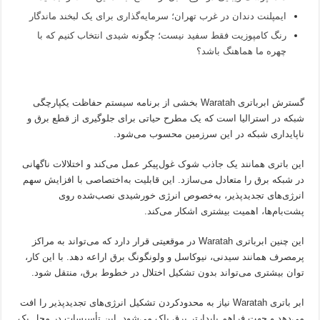
ایمپلنت دندان در غرب تهران؛ سرمایه‌گذاری برای یک لبخند ماندگار
رنگ کامپوزیت فقط سفید نیست؛ چگونه شیدی انتخاب کنیم که با
چهره ما هماهنگ باشد؟
گسترش ابرباتری Waratah بخشی از برنامه سیستم حفاظت یکپارچگی
شبکه در استرالیا است که یک مطرح حیاتی برای جلوگیری از قطع برق و
ناپایداری شبکه در این سرزمین محسوب می‌شود.
این باتری همانند یک جاذب شوک غول‌پیکر عمل می‌کند و اختلالات ناگهانی
در شبکه برق را متعادل می‌سازد. این قابلیت به‌اختصاصی با افزایش سهم
انرژی‌های تجدیدپذیر، به‌خصوص انرژی خورشیدی نصب‌شده روی
پشت‌بام‌ها، اهمیت بیشتری اشکار می‌کند.
این چنین ابرباتری Waratah در موقعیتی قرار دارد که می‌تواند به مراکز
پرمصرف همانند سیدنی، نیوکاسل و ولونگونگ برق اراعه دهد. با این کار،
توان بیشتری می‌تواند بدون تشکیل اختلال در خطوط برق، منتقل شود.
ابر باتری Waratah نیاز به محدودکردن تشکیل انرژی‌های تجدیدپذیر را افت
می‌دهد و جهت فراهم پایدارتر برق پاک می‌شود. این تأسیسات در محل یک