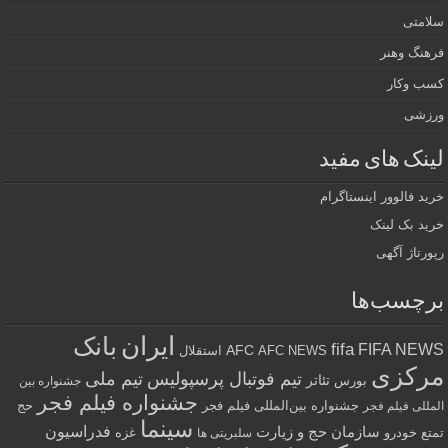
سلامتی
فرهنگ وهنر
کسب وکار
ورزشی
لینک های مفید
خرید فالوور اینستاگرام
خرید بک لینک
رپورتاژ آگهی
برچسب‌ها
ایران
بانک
fifa
FIFA NEWS
AFC
AFC NEWS
استقلال
مرکزی
تیم فوتبال پرسپولیس
تیم ملی
تئاتر
بورس
جشنواره بین
جشنواره فیلم فجر
جشنواره بین‌المللی فیلم فجر
حج
المللی فیلم فجر
سینما
فدراسیون
سازمان حج و زیارت
تمتع
خودرو
غزه
سلبریتی ها