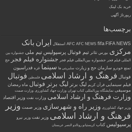
خرید بک لینک
رپورتاژ آگهی
برچسب‌ها
ایران
بانک
fifa
FIFA NEWS
AFC
AFC NEWS
استقلال
مرکزی
تیم فوتبال پرسپولیس
تیم ملی
تئاتر
بورس
جشنواره بین
جشنواره فیلم فجر
جشنواره بین‌المللی فیلم فجر
حج
المللی فیلم فجر
سینما
فدراسیون
سازمان حج و زیارت
تمتع
خودرو
غزه
سلبریتی ها
فرهنگ و ارشاد اسلامی
فوتبال
فوتبال
فلسطین
لیگ برتر فوتبال
لیگ برتر
فیلم سینمایی
ماه رمضان
قرآن کریم
موسیقی
نمایشگاه بین‌المللی کتاب تهران
وزارت جهاد کشاورزی
وزارت صمت
وزارت فرهنگ و ارشاد اسلامی
وزیر اقتصاد
وزارت نفت
وزیر
وزیر راه و شهرسازی
وزیر صمت
وزیر جهاد کشاورزی
فرهنگ و ارشاد اسلامی
وزیر نفت
وزیر نیرو
پرسپولیس
کتاب
کریستیانو رونالدو النصر عربستان