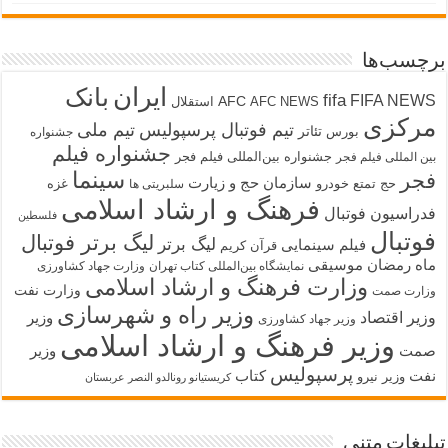
برچسب‌ها
ایران
بانک
fifa
FIFA NEWS
AFC
AFC NEWS
استقلال
مرکزی
تیم فوتبال پرسپولیس
تیم ملی
تئاتر
بورس
جشنواره
جشنواره فیلم
جشنواره بین‌المللی فیلم فجر
بین المللی فیلم فجر
سینما
فجر
سازمان حج و زیارت
حج تمتع
خودرو
غزه
سلبریتی ها
فرهنگ و ارشاد اسلامی
فدراسیون فوتبال
فلسطین
فوتبال
لیگ برتر فوتبال
لیگ برتر
فیلم سینمایی
قرآن کریم
ماه رمضان
موسیقی
نمایشگاه بین‌المللی کتاب تهران
وزارت جهاد کشاورزی
وزارت فرهنگ و ارشاد اسلامی
وزارت نفت
وزارت صمت
وزیر راه و شهرسازی
وزیر اقتصاد
وزیر
وزیر جهاد کشاورزی
وزیر فرهنگ و ارشاد اسلامی
صمت
وزیر
پرسپولیس
نفت
کتاب
وزیر نیرو
کریستیانو رونالدو النصر عربستان
تبلیغات متنی