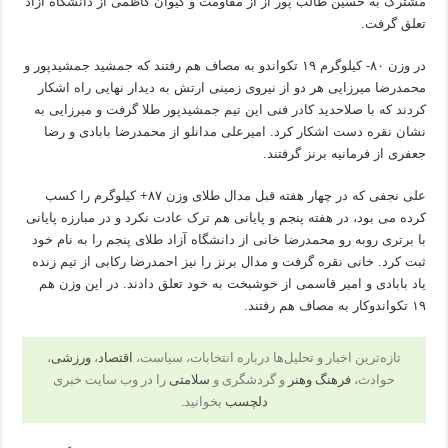
مشترک به حسین طالب پور از از مقاومت و کیوان کاظمی از دانشگاه آزاد
تعلق گرفت.
در وزن ۸۰- کیلوگرم ۱۹ تکواندو به مصاف هم رفتند که جمشید جمشیدپور و
محمدرضا میرزایی هر دو از نیروی زمینی ارتش به دیدار نهایی راه اشکار
کردند که با صلاحدید کادر فنی این تیم جمشیدپور طلا گرفت و میرزایی به
نشان نقره دست اشکار کرد. امیرعلی مدانلو از محمدرضا بابادی و رضا
جعفری از فرمانیه برنز گرفتند.
علی نجفی که در چهار هفته قبل مدال طلای وزن ۸۷+ کیلوگرم را کسب
کرده می بود، در هفته پنجم و پایانی هم ترک عادت نکرد و در مبارزه پایانی
با برتری روبه رو محمدرضا خانی از دانشگاه آزاد طلای پنجم را به نام خود
ثبت کرد. خانی نقره گرفت و مدال برنز را نیز احمدرضا رکابی از تیم زنده
یاد بابادی و امیر قاسمی از خوشبخت به خود تعلق دادند. در این وزن هم
۱۹ تکواندوکار به مصاف هم رفتند.
تازه‌ترین اخبار و تحلیل‌ها درباره انتخابات، سیاست،
اقتصاد
،
ورزشی
،
حوادث،
فرهنگ وهنر
و گردشگری و
سلامتی
را در وب سایت خبری
دلچسب
بخوانید.