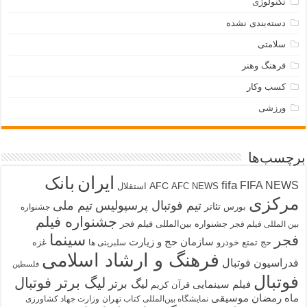
تکنولوژی
دسته‌بندی نشده
سلامتی
فرهنگ وهنر
کسب وکار
ورزشی
برچسب‌ها
ایران
بانک
fifa
FIFA NEWS
AFC
AFC NEWS
استقلال
مرکزی
تیم فوتبال پرسپولیس
تیم ملی
تئاتر
بورس
جشنواره
جشنواره فیلم
جشنواره بین‌المللی فیلم فجر
بین المللی فیلم فجر
سینما
فجر
سازمان حج و زیارت
حج تمتع
خودرو
غزه
سلبریتی ها
فرهنگ و ارشاد اسلامی
فدراسیون فوتبال
فلسطین
فوتبال
لیگ برتر فوتبال
لیگ برتر
فیلم سینمایی
قرآن کریم
ماه رمضان
موسیقی
نمایشگاه بین‌المللی کتاب تهران
وزارت جهاد کشاورزی