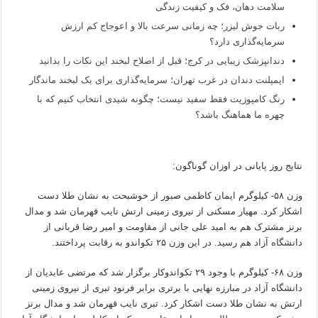
سلامت دهان، فک و کیفیت زندگی
ربات جوش لیزر؛ چه زمانی سرعت بالا و اعوجاج کم ارزش
سرمایه‌گذاری دارد؟
دندانپزشک زیبایی در کرج؛ قبل از اصلاح لبخند این نکات را بدانید
ایمپلنت دندان در غرب تهران؛ سرمایه‌گذاری برای یک لبخند ماندگار
رنگ کامپوزیت فقط سفید نیست؛ چگونه شیدی انتخاب کنیم که با
چهره ما هماهنگ باشد؟
نتایج روز پایانی در اوزان گوناگون:
وزن ۵۸- کیلوگرم ایمان کاظمی صبور از خوشبحت به نشان طلا دست
اشکار کرد. مهیار مسکنی از نیروی زمینی ارتش نایب قهرمان شد و مدال
برنز مشترک هم به امید علی جانی از مقاومت و امیر رضا قربانی از
دانشگاه آزاد هم رسید. در این وزن ۲۵ تکواندو به رقابت پرداختند.
وزن ۶۸- کیلوگرم با وجود ۲۹ تکواندوکار برگزار شد که مرتضی عابدیان از
دانشگاه آزاد در مبارزه نهایی با برتری برابر فرنود تبری از نیروی زمینی
ارتش به نشان طلا دست اشکار کرد. تبری نایب قهرمان شد و مدال برنز