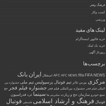
فرهنگ وهنر
کسب وکار
ورزشی
لینک های مفید
خرید فالوور اینستاگرام
خرید بک لینک
رپورتاژ آگهی
برچسب‌ها
ایران
بانک
fifa
FIFA NEWS
AFC
AFC NEWS
استقلال
مرکزی
تیم فوتبال پرسپولیس
تیم ملی
تئاتر
بورس
جشنواره بین
جشنواره فیلم فجر
جشنواره بین‌المللی فیلم فجر
حج
المللی فیلم فجر
سینما
فدراسیون
سازمان حج و زیارت
تمتع
خودرو
غزه
سلبریتی ها
فرهنگ و ارشاد اسلامی
فوتبال
فوتبال
فلسطین