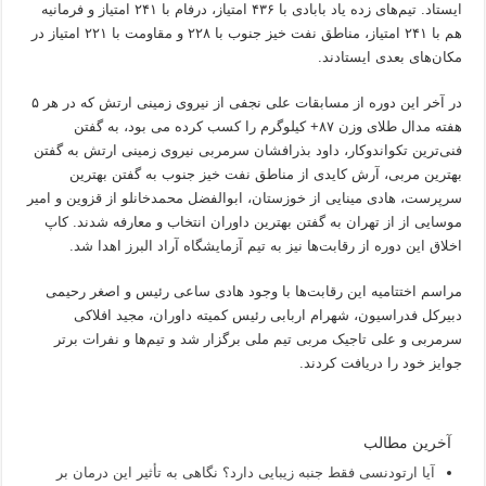
ایستاد. تیم‌های زده یاد بابادی با ۴۳۶ امتیاز، درفام با ۲۴۱ امتیاز و فرمانیه
هم با ۲۴۱ امتیاز، مناطق نفت خیز جنوب با ۲۲۸ و مقاومت با ۲۲۱ امتیاز در
مکان‌های بعدی ایستادند.
در آخر این دوره از مسابقات علی نجفی از نیروی زمینی ارتش که در هر ۵
هفته مدال طلای وزن ۸۷+ کیلوگرم را کسب کرده می بود، به گفتن
فنی‌ترین تکواندوکار، داود بذرافشان سرمربی نیروی زمینی ارتش به گفتن
بهترین مربی، آرش کایدی از مناطق نفت خیز جنوب به گفتن بهترین
سرپرست، هادی مینایی از خوزستان، ابوالفضل محمدخانلو از قزوین و امیر
موسایی از از تهران به گفتن بهترین داوران انتخاب و معارفه شدند. کاپ
اخلاق این دوره از رقابت‌ها نیز به تیم آزمایشگاه آراد البرز اهدا شد.
مراسم اختتامیه این رقابت‌ها با وجود هادی ساعی رئیس و اصغر رحیمی
دبیرکل فدراسیون، شهرام اربابی رئیس کمیته داوران، مجید افلاکی
سرمربی و علی تاجیک مربی تیم ملی برگزار شد و تیم‌ها و نفرات برتر
جوایز خود را دریافت کردند.
آخرین مطالب
آیا ارتودنسی فقط جنبه زیبایی دارد؟ نگاهی به تأثیر این درمان بر