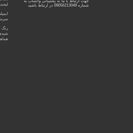
جهت ارتباط با ما به پشتیبانی واتساپ به
لبخند 
شماره 09056213048 در ارتباط باشید
ایمپل
سرمای
رنگ ک
شیدی 
هماهن