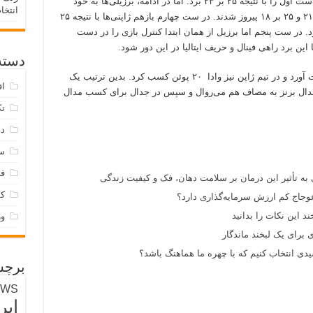
در این مسابقه، ابتدا تیم ملی والیبال زنان ژاپن ست اول را با نتیجه ۲۵ بر ۲۳ برد. اما در ادامه، برزیلی‌ها به خود
انتخا
آمدند و ست‌های دوم و سوم را با حساب ۲۵ بر ۲۱ و ۲۵ بر ۱۸ پیروز شدند. در ست چهارم بازهم ژاپنی‌ها با نتیجه ۲۵
شود. در ست پنجم اما برزیل از همان ابتدا کنترل بازی را در دست
دسته‌
در این دیدار، گابی ۲۵ امتیاز برای برزیل به دست آورد و در تیم ژاپن نیز وادا ۲۰ پوئن کسب کرد. بدین ترتیب یک
اق
 مدال برنز به مصاف هم می‌روال و سپس در جدال برای کسب مدال
تک
دس
س
فر
 به تأثیر این درمان بر سلامت دهان، فک و کیفیت زندگی
ک
وجاج کم ارزش سرمایه‌گذاری دارد؟
د این نکات را بدانید
و
 برای یک لبخند ماندگار
ی انتخاب کنیم که با چهره ما هماهنگ باشد؟
برچس
EWS
ایر