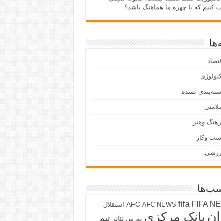
ب کنیم که با چهره ما هماهنگ باشد؟
ها
تصاد
نولوژی
ته‌بندی نشده
لامتی
هنگ وهنر
سب وکار
رزشی
ب‌ها
fifa
FIFA N
AFC
AFC NEWS
استقلال
ان
بانک مرکزی
تیم
تئاتر
بورس