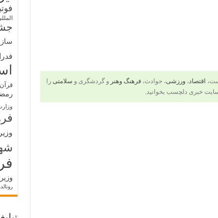
فوت
الملل
جشن
سازم
فدرا
اس
است،
اقتصاد
،
ورزشی
، حوادث،
فرهنگ وهنر
و گردشگری و
سلامتی
را
قرآن 
ایت خبری دلچسب بخوانید.
رمض
وزارت
فره
وزیر
شه
فر
وزیر
رونالد