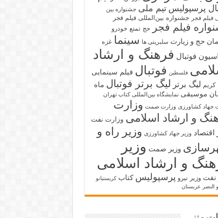
بال پرسپولیس
تیم ملی
جشنواره بین
جشنواره بین‌المللی فیلم فجر
ی فیلم فجر
واره فیلم فجر
حج تمتع
خودرو
سینما
ان حج و زیارت
غزه
سلبریتی ها
فرهنگ و ارشاد
سیون فوتبال
لامی
فوتبال
فیلم سینمایی
فلسطین
لیگ برتر فوتبال
لیگ برتر
ماه
کریم
ان
موسیقی
نمایشگاه بین‌المللی کتاب تهران
وزارت
 جهاد کشاورزی
وزارت صمت
نگ و ارشاد اسلامی
وزارت نفت
وزیر راه و
 اقتصاد
وزیر جهاد کشاورزی
وزیر
رسازی
وزیر صمت
هنگ و ارشاد اسلامی
پرسپولیس
 نفت
کتاب
وزیر نیرو
کریستیانو
و النصر عربستان