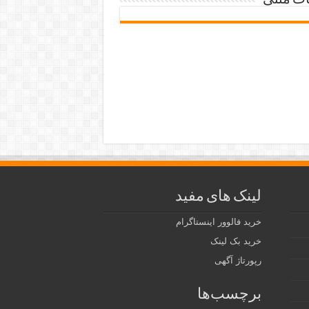
ات متنی
لینک های مفید
خرید فالوور اینستاگرام
خرید بک لینک
رپورتاژ آگهی
برچسب‌ها