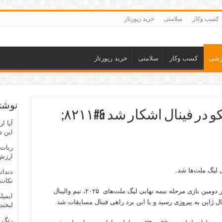
کسب وکار
سلامتی
خرید رپورتاز
زشی
کسب وکار
سلامتی
خرید رپورتاز
نوشته
لیگ ملت‌ها: رقیب ولاسکو در فینال اشکار شد &#۸۲۱۱;
آیا ا
این د
ربات 
ارزش 
ال لیگ ملت‌ها شد.
دندان
نکات 
)، در دومین بازی مرحله نیمه نهایی لیگ ملت‌های ۲۰۲۵، تیم والیبال
ایمپل
لبخند
رنگ 