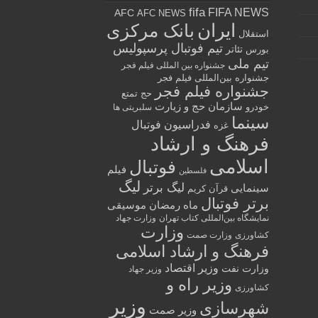
fifa
FIFA NEWS
AFC
AFC NEWS
ایران
بانک مرکزی
استقلال
تیم فوتبال پرسپولیس
تئاتر
بورس
تیم ملی
جشنواره بین المللی فیلم فجر
جشنواره بین‌المللی فیلم فجر
جشنواره فیلم فجر
حج تمتع
سازمان حج و زیارت
خودرو
سلبریتی ها
سینما
فدراسیون فوتبال
غزه
فرهنگ و ارشاد
اسلامی
فوتبال
فیلم
فلسطین
لیگ
لیگ برتر
سینمایی
قرآن کریم
برتر فوتبال
ماه رمضان
موسیقی
نمایشگاه بین‌المللی کتاب تهران
وزارت جهاد
وزارت
کشاورزی
وزارت صمت
فرهنگ و ارشاد اسلامی
وزیر اقتصاد
وزارت نفت
وزیر جهاد
وزیر راه و
کشاورزی
وزیر
شهرسازی
وزیر صمت