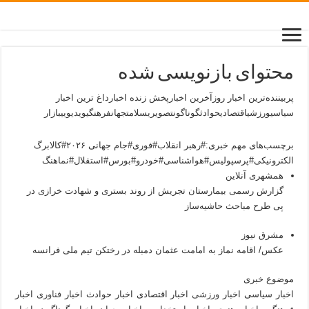
محتوای بازنویسی شده
پربیننده‌ترین اخبار روزآخرین اخبارپخش زنده اخبارداغ ترین اخبار
سیاسیورزشیاقتصادیحوادثگوناگونتصویریسلامتجهانفرهنگیویدیوییبازار
برچسب‌های مهم خبری:
#رهبر انقلاب#فوری#جام جهانی ۲۰۲۶#کالابرگ
الکترونیکی#پرسپولیس#هواشناسی#خودرو#بورس#استقلال#نماهنگ
همشهری آنلاین
گزارش رسمی بیمارستان تجریش از روند بستری و شهادت خرازی در
پی طرح مباحث حاشیه‌ساز
مشرق نیوز
عکس/ اقامه نماز به امامت عثمان دمبله در رختکن تیم ملی فرانسه
موضوع خبری
اخبار سیاسی اخبار
ورزشی
اخبار اقتصادی اخبار حوادث اخبار
فناوری
اخبار