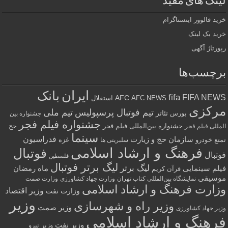
لینک های مفید
خرید فالوور اینستاگرام
خرید بک لینک
رپورتاژ آگهی
برچسب‌ها
ایران
بانک
fifa
FIFA NEWS
AFC
AFC NEWS
استقلال
مرکزی
تیم فوتبال پرسپولیس
تیم ملی
تئاتر
بورس
جشنواره بین
جشنواره فیلم فجر
جشنواره بین‌المللی فیلم فجر
حج
المللی فیلم فجر
سینما
فدراسیون
سازمان حج و زیارت
تمتع
خودرو
غزه
سلبریتی ها
فرهنگ و ارشاد اسلامی
فوتبال
فوتبال
فلسطین
لیگ برتر فوتبال
لیگ برتر
فیلم سینمایی
ماه رمضان
قرآن کریم
موسیقی
نمایشگاه بین‌المللی کتاب تهران
وزارت جهاد کشاورزی
وزارت صمت
وزارت فرهنگ و ارشاد اسلامی
وزیر اقتصاد
وزارت نفت
وزیر
وزیر راه و شهرسازی
وزیر صمت
وزیر جهاد کشاورزی
فرهنگ و ارشاد اسلامی
وزیر نفت
وزیر نیرو