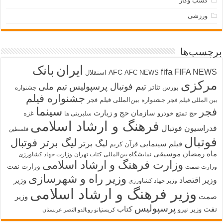
کسب وکار
ورزشی
برچسب‌ها
ایران
بانک
fifa
FIFA NEWS
AFC
AFC NEWS
استقلال
مرکزی
تیم فوتبال پرسپولیس
تیم ملی
تئاتر
بورس
جشنواره
جشنواره فیلم
جشنواره بین‌المللی فیلم فجر
بین المللی فیلم فجر
سینما
فجر
سازمان حج و زیارت
حج تمتع
خودرو
غزه
سلبریتی ها
فرهنگ و ارشاد اسلامی
فدراسیون فوتبال
فلسطین
فوتبال
لیگ برتر فوتبال
لیگ برتر
فیلم سینمایی
قرآن کریم
ماه رمضان
موسیقی
نمایشگاه بین‌المللی کتاب تهران
وزارت جهاد کشاورزی
وزارت فرهنگ و ارشاد اسلامی
وزارت نفت
وزارت صمت
وزیر راه و شهرسازی
وزیر اقتصاد
وزیر
وزیر جهاد کشاورزی
وزیر فرهنگ و ارشاد اسلامی
صمت
وزیر
پرسپولیس
نفت
کتاب
وزیر نیرو
کریستیانو رونالدو النصر عربستان