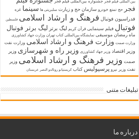
جشنواره فیلم
جشنواره بین‌المللی فیلم فجر
بین المللی فیلم فجر
سینما
فجر
سازمان حج و زیارت
حج تمتع
خودرو
غزه
سلبریتی ها
فرهنگ و ارشاد اسلامی
فدراسیون فوتبال
فلسطین
فوتبال
لیگ برتر فوتبال
لیگ برتر
فیلم سینمایی
قرآن کریم
ماه رمضان
موسیقی
نمایشگاه بین‌المللی کتاب تهران
وزارت جهاد کشاورزی
وزارت فرهنگ و ارشاد اسلامی
وزارت نفت
وزارت صمت
وزیر راه و شهرسازی
وزیر اقتصاد
وزیر
وزیر جهاد کشاورزی
وزیر فرهنگ و ارشاد اسلامی
صمت
وزیر
پرسپولیس
نفت
کتاب
وزیر نیرو
کریستیانو رونالدو النصر عربستان
تبلیغات متنی
درباره ما