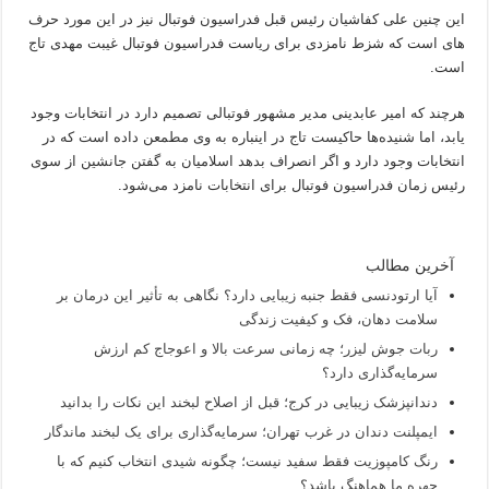
این چنین علی کفاشیان رئیس قبل فدراسیون فوتبال نیز در این مورد حرف
های است که شزط نامزدی برای ریاست فدراسیون فوتبال غیبت مهدی تاج
است.
هرچند که امیر عابدینی مدیر مشهور فوتبالی تصمیم دارد در انتخابات وجود
یابد، اما شنیده‌ها حاکیست تاج در اینباره به وی مطمعن داده است که در
انتخابات وجود دارد و اگر انصراف بدهد اسلامیان به گفتن جانشین از سوی
رئیس زمان فدراسیون فوتبال برای انتخابات نامزد می‌شود.
آخرین مطالب
آیا ارتودنسی فقط جنبه زیبایی دارد؟ نگاهی به تأثیر این درمان بر
سلامت دهان، فک و کیفیت زندگی
ربات جوش لیزر؛ چه زمانی سرعت بالا و اعوجاج کم ارزش
سرمایه‌گذاری دارد؟
دندانپزشک زیبایی در کرج؛ قبل از اصلاح لبخند این نکات را بدانید
ایمپلنت دندان در غرب تهران؛ سرمایه‌گذاری برای یک لبخند ماندگار
رنگ کامپوزیت فقط سفید نیست؛ چگونه شیدی انتخاب کنیم که با
چهره ما هماهنگ باشد؟