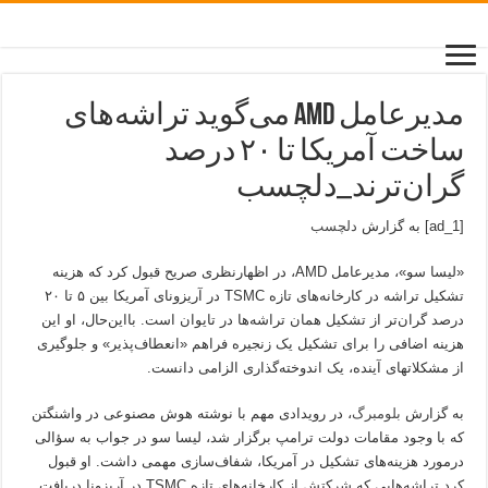
مدیرعامل AMD می‌گوید تراشه‌های
ساخت آمریکا تا ۲۰ درصد
گران‌ترند_دلچسب
[ad_1] به گزارش
دلچسب
«لیسا سو»، مدیرعامل AMD، در اظهارنظری صریح قبول کرد که هزینه
تشکیل تراشه در کارخانه‌های تازه TSMC در آریزونای آمریکا بین ۵ تا ۲۰
درصد گران‌تر از تشکیل همان تراشه‌ها در تایوان است. بااین‌حال، او این
هزینه اضافی را برای تشکیل یک زنجیره فراهم «انعطاف‌پذیر» و جلوگیری
از مشکلاتهای آینده، یک اندوخته‌گذاری الزامی دانست.
به گزارش
بلومبرگ
، در رویدادی مهم با نوشته هوش مصنوعی در واشنگتن
که با وجود مقامات دولت ترامپ برگزار شد، لیسا سو در جواب به سؤالی
درمورد هزینه‌های تشکیل در آمریکا، شفاف‌سازی مهمی داشت. او قبول
کرد تراشه‌هایی که شرکتش از کارخانه‌های تازه TSMC در آریزونا دریافت