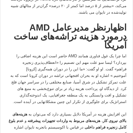
می‌کند، «بیشتر از ۵ درصد اما کمتر از ۲۰ درصد» گران‌تر از مثالهای شبیه
تولیدشده در تایوان می باشند.
اظهارنظر مدیرعامل AMD
درمورد هزینه تراشه‌های ساخت
آمریکا
اما چرا یک غول
فناوری
همانند AMD حاضر است این هزینه اضافی را
بپردازد؟ لیسا سو علت مهم این تصمیم را «انعطاف‌پذیری زنجیره
فراهم» گفت. او او گفت: «ما این را در دوران همه‌گیری [کرونا]
آموختیم.» اشاره او به بحران افتجهانی تراشه در دوران کرونا است که به
علت تمرکز تشکیل در شرق آسیا، صنایع مختلفی را در سراسر جهان فلج
کرد. از دیدگاه او، پرداخت هزینه زیاد تر برای تنوع‌بخشی به منبع های
تشکیل و افت وابستگی به یک منطقه جغرافیایی، یک اندوخته‌گذاری
استراتژیک برای جلوگیری از تکرار این چنین مشکلاتهایی در آینده است.
این افزایش هزینه در آمریکا دلایل بسیاری دارد که می‌توان به
هزینه‌های
بالای نیروی کار
،
هزینه‌های مربوط به واردات تجهیزات پیشرفته
و
عدم بلوغ
کامل زنجیره فراهم داخلی
در قیاس با اکوسیستم باتجربه تایوان اشاره