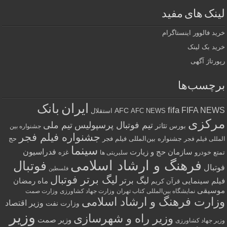
لینک های مفید
خرید فالوور اینستاگرام
خرید بک لینک
رپورتاژ آگهی
برچسب‌ها
ایران
بانک
fifa
FIFA NEWS
AFC
AFC NEWS
استقلال
مرکزی
تیم فوتبال پرسپولیس
تیم ملی
تئاتر
بورس
جشنواره بین
جشنواره فیلم فجر
جشنواره بین‌المللی فیلم فجر
حج
المللی فیلم فجر
سینما
فدراسیون
سازمان حج و زیارت
تمتع
خودرو
غزه
سلبریتی ها
فرهنگ و ارشاد اسلامی
فوتبال
فوتبال
فلسطین
لیگ برتر فوتبال
لیگ برتر
فیلم سینمایی
ماه رمضان
قرآن کریم
موسیقی
نمایشگاه بین‌المللی کتاب تهران
وزارت جهاد کشاورزی
وزارت صمت
وزارت فرهنگ و ارشاد اسلامی
وزیر اقتصاد
وزارت نفت
وزیر
وزیر راه و شهرسازی
وزیر صمت
وزیر جهاد کشاورزی