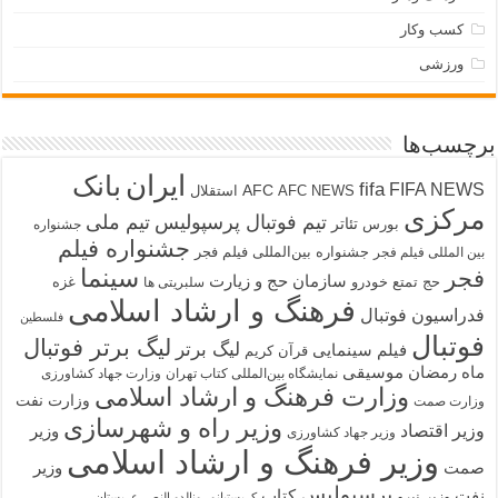
کسب وکار
ورزشی
برچسب‌ها
ایران
بانک
fifa
FIFA NEWS
AFC
AFC NEWS
استقلال
مرکزی
تیم فوتبال پرسپولیس
تیم ملی
تئاتر
بورس
جشنواره
جشنواره فیلم
جشنواره بین‌المللی فیلم فجر
بین المللی فیلم فجر
سینما
فجر
سازمان حج و زیارت
حج تمتع
خودرو
غزه
سلبریتی ها
فرهنگ و ارشاد اسلامی
فدراسیون فوتبال
فلسطین
فوتبال
لیگ برتر فوتبال
لیگ برتر
فیلم سینمایی
قرآن کریم
ماه رمضان
موسیقی
نمایشگاه بین‌المللی کتاب تهران
وزارت جهاد کشاورزی
وزارت فرهنگ و ارشاد اسلامی
وزارت نفت
وزارت صمت
وزیر راه و شهرسازی
وزیر اقتصاد
وزیر
وزیر جهاد کشاورزی
وزیر فرهنگ و ارشاد اسلامی
صمت
وزیر
پرسپولیس
نفت
کتاب
وزیر نیرو
کریستیانو رونالدو النصر عربستان