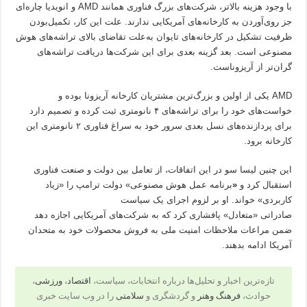
با وجود هزینه بالاتر، شرکت‌های بزرگ فناوری همانند AMD و انویدیا چاره‌ای
جز روی‌آوردن به کارخانه‌های آمریکایی ندارند. علت این کار، تکمیل‌بودن
ظرفیت تشکیل در کارخانه‌های تایوان به‌علت تقاضای بالای تراشه‌های هوش
مصنوعی است. بعد گزینه بعدی برای این شرکت‌ها دریافت تراشه‌های
گران‌تر از آریزوناست.
AMD یکی از اولین و بزرگ‌ترین مشتریان کارخانه آریزونا بوده و
خواست‌های خود را برای تراشه‌های ۴ نانومتری ثبت کرده و تصمیم دارد
برای پردازنده‌های نسل بعدی سرور خود به سراغ فناوری ۲ نانومتری این
کارخانه برود.
این چنین لیسا سو در این اتفاقات، از تعامل بین دولت و صنعت فناوری
استقبال کرد و
«
برنامه عمل هوش مصنوعی» دولت ترامپ را «زیاد
کاربردی» خواند. او بر لزوم اجرای یک سیاست
صادراتی «متعادل» پافشاری کرد که به شرکت‌های آمریکایی اجازه دهد
ضمن مراعات ملاحظات امنیت ملی به فروش محصولات خود به متحدان
آمریکا ادامه بدهند.
تازه‌ترین اخبار و تحلیل‌ها درباره انتخابات، سیاست،
اقتصاد
،
ورزشی
،
حوادث،
فرهنگ وهنر
و گردشگری و
سلامتی
را در وب سایت خبری