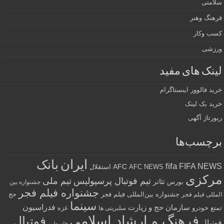
سلامتی
فرهنگ وهنر
کسب وکار
ورزشی
لینک های مفید
خرید فالوور اینستاگرام
خرید بک لینک
رپورتاژ آگهی
برچسب‌ها
ایران
بانک
fifa
FIFA NEWS
AFC
AFC NEWS
استقلال
مرکزی
تیم فوتبال پرسپولیس
تیم ملی
تئاتر
بورس
جشنواره بین
جشنواره فیلم فجر
جشنواره بین‌المللی فیلم فجر
حج
المللی فیلم فجر
سینما
فدراسیون
سازمان حج و زیارت
تمتع
خودرو
غزه
سلبریتی ها
فرهنگ و ارشاد اسلامی
فوتبال
فوتبال
فلسطین