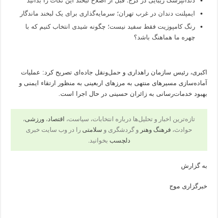
دندانپزشک زیبایی در کرج؛ قبل از اصلاح لبخند این نکات را بدانید
ایمپلنت دندان در غرب تهران؛ سرمایه‌گذاری برای یک لبخند ماندگار
رنگ کامپوزیت فقط سفید نیست؛ چگونه شیدی انتخاب کنیم که با
چهره ما هماهنگ باشد؟
اکبری، رئیس سازمان راهداری و حمل‌ونقل جاده‌ای تصریح کرد: عملیات
آماده‌سازی مسیرهای منتهی به مرزهای اربعینی به منظور ارتقاء ایمنی و
بهبود خدمات‌رسانی به زائران حسینی در حال اجرا است.
تازه‌ترین اخبار و تحلیل‌ها درباره انتخابات، سیاست،
اقتصاد
،
ورزشی
،
حوادث،
فرهنگ وهنر
و گردشگری و
سلامتی
را در وب سایت خبری
دلچسب
بخوانید.
به گزارش
خبرگزاری موج