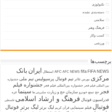
تکنولوژی
دسته‌بندی نشده
سلامتی
فرهنگ وهنر
کسب وکار
ورزشی
برچسب‌ها
ایران
بانک
fifa
FIFA NEWS
AFC
AFC NEWS
استقلال
مرکزی
تیم فوتبال پرسپولیس
تیم ملی
تئاتر
بورس
جشنواره
جشنواره فیلم
جشنواره بین‌المللی فیلم فجر
بین المللی فیلم فجر
سینما
فجر
سازمان حج و زیارت
حج تمتع
خودرو
غزه
سلبریتی ها
فرهنگ و ارشاد اسلامی
فدراسیون فوتبال
فلسطین
فوتبال
لیگ برتر فوتبال
لیگ برتر
فیلم سینمایی
قرآن کریم