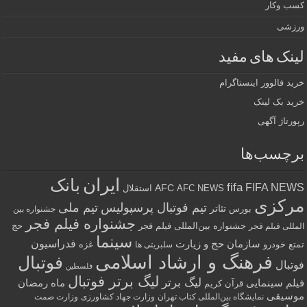
کسب وکار
ورزشی
لینک های مفید
خرید فالوور اینستاگرام
خرید بک لینک
رپورتاژ آگهی
برچسب‌ها
ایران
بانک
fifa
FIFA NEWS
AFC
AFC NEWS
استقلال
مرکزی
تیم فوتبال پرسپولیس
تیم ملی
تئاتر
بورس
جشنواره بین
جشنواره فیلم فجر
جشنواره بین‌المللی فیلم فجر
حج
المللی فیلم فجر
سینما
فدراسیون
سازمان حج و زیارت
تمتع
خودرو
غزه
سلبریتی ها
فرهنگ و ارشاد اسلامی
فوتبال
فوتبال
فلسطین
لیگ برتر فوتبال
لیگ برتر
فیلم سینمایی
ماه رمضان
قرآن کریم
موسیقی
نمایشگاه بین‌المللی کتاب تهران
وزارت جهاد کشاورزی
وزارت صمت