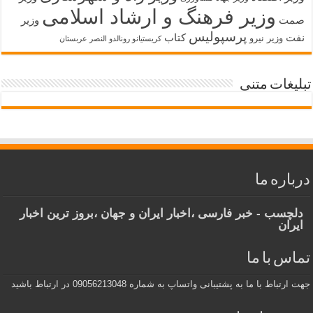
وزیر فرهنگ و ارشاد اسلامی
صمت
وزیر
پرسپولیس
نفت
کتاب
وزیر نیرو
کریستیانو رونالدو النصر عربستان
تبلیغات متنی
درباره ما
دلچسب - خبر فارسی ،اخبار ایران و جهان ،بروز ترین اخبار
ایران
تماس با ما
جهت ارتباط با ما به پشتیبانی واتساپ به شماره 09056213048 در ارتباط باشید