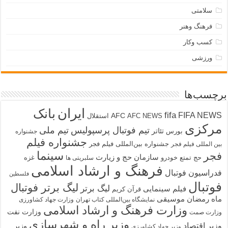
سلامتی
فرهنگ وهنر
کسب وکار
ورزشی
برچسب‌ها
ایران
بانک
fifa
FIFA NEWS
AFC
AFC NEWS
استقلال
مرکزی
تیم فوتبال پرسپولیس
تیم ملی
تئاتر
بورس
جشنواره
جشنواره فیلم
جشنواره بین‌المللی فیلم فجر
بین المللی فیلم فجر
سینما
فجر
سازمان حج و زیارت
حج تمتع
خودرو
غزه
سلبریتی ها
فرهنگ و ارشاد اسلامی
فدراسیون فوتبال
فلسطین
فوتبال
لیگ برتر فوتبال
لیگ برتر
فیلم سینمایی
قرآن کریم
ماه رمضان
موسیقی
نمایشگاه بین‌المللی کتاب تهران
وزارت جهاد کشاورزی
وزارت فرهنگ و ارشاد اسلامی
وزارت نفت
وزارت صمت
وزیر راه و شهرسازی
وزیر اقتصاد
وزیر
وزیر جهاد کشاورزی