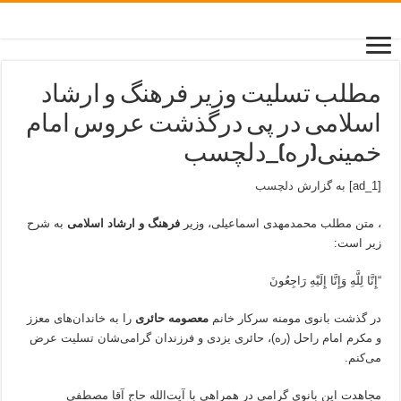
مطلب تسلیت وزیر فرهنگ و ارشاد
اسلامی در پی درگذشت عروس امام
خمینی(ره)_دلچسب
[ad_1] به گزارش
دلچسب
، متن مطلب محمدمهدی اسماعیلی، وزیر
فرهنگ و ارشاد اسلامی
به شرح
زیر است:
“إِنَّا لِلَّهِ وَإِنَّا إِلَیْهِ رَاجِعُونَ
در گذشت بانوی مومنه سرکار خانم
معصومه حائری
را به خاندان‌های معزز
و مکرم امام راحل (ره)، حائری یزدی و فرزندان گرامی‌شان تسلیت عرض
می‌کنم.
مجاهدت این بانوی گرامی در همراهی با آیت‌الله حاج آقا مصطفی