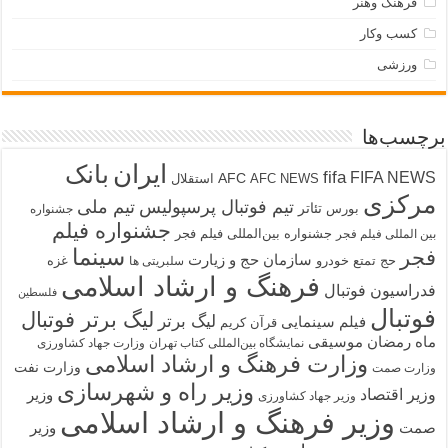
فرهنگ وهنر
کسب وکار
ورزشی
برچسب‌ها
ایران
بانک
fifa
FIFA NEWS
AFC
AFC NEWS
استقلال
مرکزی
تیم فوتبال پرسپولیس
تیم ملی
تئاتر
بورس
جشنواره
جشنواره فیلم
جشنواره بین‌المللی فیلم فجر
بین المللی فیلم فجر
سینما
فجر
سازمان حج و زیارت
حج تمتع
خودرو
غزه
سلبریتی ها
فرهنگ و ارشاد اسلامی
فدراسیون فوتبال
فلسطین
فوتبال
لیگ برتر فوتبال
لیگ برتر
فیلم سینمایی
قرآن کریم
ماه رمضان
موسیقی
نمایشگاه بین‌المللی کتاب تهران
وزارت جهاد کشاورزی
وزارت فرهنگ و ارشاد اسلامی
وزارت نفت
وزارت صمت
وزیر راه و شهرسازی
وزیر اقتصاد
وزیر
وزیر جهاد کشاورزی
وزیر فرهنگ و ارشاد اسلامی
صمت
وزیر