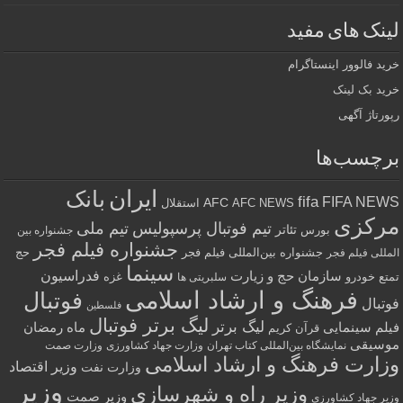
لینک های مفید
خرید فالوور اینستاگرام
خرید بک لینک
رپورتاژ آگهی
برچسب‌ها
ایران
بانک
fifa
FIFA NEWS
AFC
AFC NEWS
استقلال
مرکزی
تیم فوتبال پرسپولیس
تیم ملی
تئاتر
بورس
جشنواره بین
جشنواره فیلم فجر
جشنواره بین‌المللی فیلم فجر
حج
المللی فیلم فجر
سینما
فدراسیون
سازمان حج و زیارت
تمتع
خودرو
غزه
سلبریتی ها
فرهنگ و ارشاد اسلامی
فوتبال
فوتبال
فلسطین
لیگ برتر فوتبال
لیگ برتر
فیلم سینمایی
ماه رمضان
قرآن کریم
موسیقی
نمایشگاه بین‌المللی کتاب تهران
وزارت جهاد کشاورزی
وزارت صمت
وزارت فرهنگ و ارشاد اسلامی
وزیر اقتصاد
وزارت نفت
وزیر
وزیر راه و شهرسازی
وزیر صمت
وزیر جهاد کشاورزی