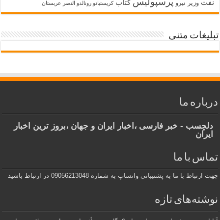
پرسپولیس
نفت
کتاب
وزیر نیرو
کریستیانو رونالدو النصر عربستان
تبلیغات متنی
درباره ما
دلچسب - خبر فارسی ،اخبار ایران و جهان ،بروز ترین اخبار
ایران
تماس با ما
جهت ارتباط با ما به پشتیبانی واتساپ به شماره 09056213048 در ارتباط باشید
نوشته‌های تازه