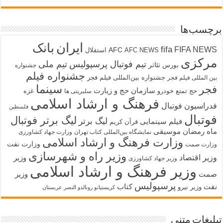
برچسب‌ها
ایران
بانک
fifa
FIFA NEWS
AFC
AFC NEWS
استقلال
مرکزی
تیم فوتبال پرسپولیس
تیم ملی
تئاتر
بورس
جشنواره
جشنواره فیلم
جشنواره بین‌المللی فیلم فجر
بین المللی فیلم فجر
سینما
فجر
سازمان حج و زیارت
حج تمتع
خودرو
غزه
سلبریتی ها
فرهنگ و ارشاد اسلامی
فدراسیون فوتبال
فلسطین
فوتبال
لیگ برتر فوتبال
لیگ برتر
فیلم سینمایی
قرآن کریم
ماه رمضان
موسیقی
نمایشگاه بین‌المللی کتاب تهران
وزارت جهاد کشاورزی
وزارت فرهنگ و ارشاد اسلامی
وزارت نفت
وزارت صمت
وزیر راه و شهرسازی
وزیر اقتصاد
وزیر
وزیر جهاد کشاورزی
وزیر فرهنگ و ارشاد اسلامی
صمت
وزیر
پرسپولیس
نفت
کتاب
وزیر نیرو
کریستیانو رونالدو النصر عربستان
تبلیغات متنی