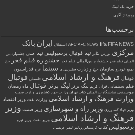
خرید بک لینک
رپورتاژ آگهی
برچسب‌ها
ایران
بانک
fifa
FIFA NEWS
AFC
AFC NEWS
استقلال
مرکزی
تیم فوتبال پرسپولیس
تیم ملی
تئاتر
بورس
جشنواره بین
جشنواره فیلم فجر
جشنواره بین‌المللی فیلم فجر
حج
المللی فیلم فجر
سینما
فدراسیون
سازمان حج و زیارت
تمتع
خودرو
غزه
سلبریتی ها
فرهنگ و ارشاد اسلامی
فوتبال
فوتبال
فلسطین
لیگ برتر فوتبال
لیگ برتر
فیلم سینمایی
ماه رمضان
قرآن کریم
موسیقی
نمایشگاه بین‌المللی کتاب تهران
وزارت جهاد کشاورزی
وزارت صمت
وزارت فرهنگ و ارشاد اسلامی
وزیر اقتصاد
وزارت نفت
وزیر
وزیر راه و شهرسازی
وزیر صمت
وزیر جهاد کشاورزی
فرهنگ و ارشاد اسلامی
وزیر نفت
وزیر نیرو
پرسپولیس
کتاب
کریستیانو رونالدو النصر عربستان