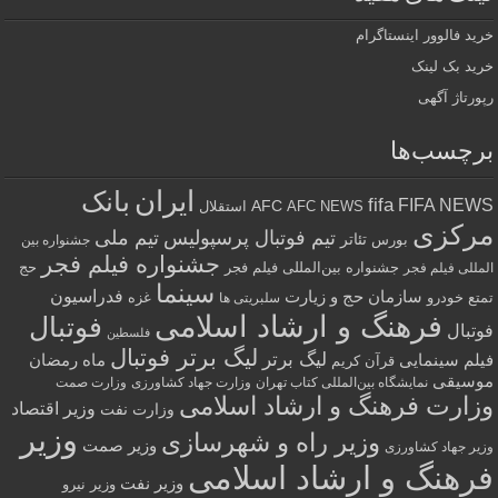
خرید فالوور اینستاگرام
خرید بک لینک
رپورتاژ آگهی
برچسب‌ها
ایران
بانک
fifa
FIFA NEWS
AFC
AFC NEWS
استقلال
مرکزی
تیم فوتبال پرسپولیس
تیم ملی
تئاتر
بورس
جشنواره بین
جشنواره فیلم فجر
جشنواره بین‌المللی فیلم فجر
حج
المللی فیلم فجر
سینما
فدراسیون
سازمان حج و زیارت
تمتع
خودرو
غزه
سلبریتی ها
فرهنگ و ارشاد اسلامی
فوتبال
فوتبال
فلسطین
لیگ برتر فوتبال
لیگ برتر
فیلم سینمایی
ماه رمضان
قرآن کریم
موسیقی
نمایشگاه بین‌المللی کتاب تهران
وزارت جهاد کشاورزی
وزارت صمت
وزارت فرهنگ و ارشاد اسلامی
وزیر اقتصاد
وزارت نفت
وزیر
وزیر راه و شهرسازی
وزیر صمت
وزیر جهاد کشاورزی
فرهنگ و ارشاد اسلامی
وزیر نفت
وزیر نیرو