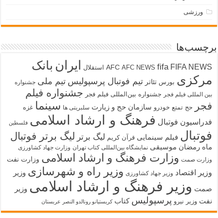
ورزشی
برچسب‌ها
ایران
بانک
fifa
FIFA NEWS
AFC
AFC NEWS
استقلال
مرکزی
تیم فوتبال پرسپولیس
تیم ملی
تئاتر
بورس
جشنواره
جشنواره فیلم
جشنواره بین‌المللی فیلم فجر
بین المللی فیلم فجر
سینما
فجر
سازمان حج و زیارت
حج تمتع
خودرو
غزه
سلبریتی ها
فرهنگ و ارشاد اسلامی
فدراسیون فوتبال
فلسطین
فوتبال
لیگ برتر فوتبال
لیگ برتر
فیلم سینمایی
قرآن کریم
ماه رمضان
موسیقی
نمایشگاه بین‌المللی کتاب تهران
وزارت جهاد کشاورزی
وزارت فرهنگ و ارشاد اسلامی
وزارت نفت
وزارت صمت
وزیر راه و شهرسازی
وزیر اقتصاد
وزیر
وزیر جهاد کشاورزی
وزیر فرهنگ و ارشاد اسلامی
صمت
وزیر
پرسپولیس
نفت
کتاب
وزیر نیرو
کریستیانو رونالدو النصر عربستان