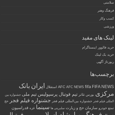
سلامتی
فرهنگ وهنر
کسب وکار
ورزشی
لینک های مفید
خرید فالوور اینستاگرام
خرید بک لینک
رپورتاژ آگهی
برچسب‌ها
ایران
بانک
fifa
FIFA NEWS
AFC
AFC NEWS
استقلال
مرکزی
تیم فوتبال پرسپولیس
تیم ملی
تئاتر
بورس
جشنواره بین
جشنواره فیلم فجر
جشنواره بین‌المللی فیلم فجر
حج
المللی فیلم فجر
سینما
فدراسیون
سازمان حج و زیارت
تمتع
خودرو
غزه
سلبریتی ها
فرهنگ و ارشاد اسلامی
فوتبال