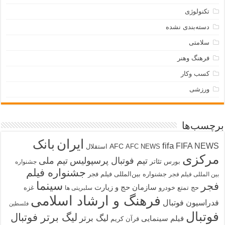
تکنولوژی
دسته‌بندی نشده
سلامتی
فرهنگ وهنر
کسب وکار
ورزشی
برچسب‌ها
ایران
بانک
fifa
FIFA NEWS
AFC
AFC NEWS
استقلال
مرکزی
تیم فوتبال پرسپولیس
تیم ملی
تئاتر
بورس
جشنواره
جشنواره فیلم
جشنواره بین‌المللی فیلم فجر
بین المللی فیلم فجر
سینما
فجر
سازمان حج و زیارت
حج تمتع
خودرو
غزه
سلبریتی ها
فرهنگ و ارشاد اسلامی
فدراسیون فوتبال
فلسطین
فوتبال
لیگ برتر فوتبال
لیگ برتر
فیلم سینمایی
قرآن کریم