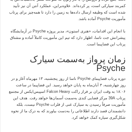
کمربند سیارکی است، پر کرده‌اند. علاوه‌براین، عملکرد آنتن آن نیز تأیید
شده است که وظیفه ارسال داده‌ها به زمین را دارد تا همه‌چیز برای پرتاب
مأموریت Psyche آماده باشد.
با انجام این اقدامات، «هنری استون»، مدیر پروژه Psyche در آزمایشگاه
پیشرانش جت ناسا، اظهار دارد که تیم این مأموریت کاملاً آماده و مشتاق
پرتاب این فضاپیما است.
زمان پرواز به‌سمت سیارک
Psyche
دوره پرتاب فضاپیمای Psyche ناسا از روز پنجشنبه، ۱۳ مهرماه آغاز و در
روز چهارشنبه، ۳ آبان‌ماه به پایان خواهد رسید. این فضاپیما در ساعت
۱۸:۰۶ به وقت ایران بر فراز راکت Falcon Heavy اسپیس‌ایکس از مجتمع
پرتاب 39A مرکز فضایی کندی به‌سمت آسمان‌ها خواهد رفت. هدف این
مأموریت صرفاً رسیدن به سیارک غنی از فلزات Psyche نیست، بلکه
دانشمندان قصد دارند اطلاعاتی را به‌دست بیاورند که به درک ما از نحوه
شکل‌گیری سیاره کمک خواهد کرد.