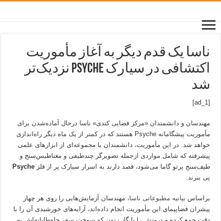
ناسا یک قدم دیگر به آغاز مأموریت
اکتشافی در سیارک Psyche نزدیک‌تر
شد
[ad_1]
مهندسان و دانشمندان «مرکز فضایی کندی» ناسا درحال آماده‌شدن برای
مأموریت پیشگامانه Psyche هستند که در کمتر از یک ماه دیگر راه‌اندازی
خواهد شد. در این مأموریت، دانشمندان با مجموعه‌ای از ابزارهای علمی
پیشرفته که شامل مواردی ازجمله تصویرگر چندطیفی و مغناطیس‌سنج و
طیف‌سنج پرتو گاما می‌شود، قصد دارند به اسرار سیارک پر از فلز
Psyche
پی ببرند.
براساس
بیانیه مطبوعاتی ناسا
، مهندسان آزمایش‌هایی را روی هر چهار
پیشران فضاپیمای این مأموریت انجام داده‌اند، آرایه‌های خورشیدی آن را با
دقت جمع کرده و درونش را با گاز زنون که سوخت سفر جاه‌طلبانه‌اش به