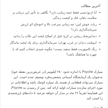
آخرین مطالب
آیا ارتودنسی فقط جنبه زیبایی دارد؟ نگاهی به تأثیر این درمان بر
سلامت دهان، فک و کیفیت زندگی
ربات جوش لیزر؛ چه زمانی سرعت بالا و اعوجاج کم ارزش
سرمایه‌گذاری دارد؟
دندانپزشک زیبایی در کرج؛ قبل از اصلاح لبخند این نکات را بدانید
ایمپلنت دندان در غرب تهران؛ سرمایه‌گذاری برای یک لبخند ماندگار
رنگ کامپوزیت فقط سفید نیست؛ چگونه شیدی انتخاب کنیم که با
چهره ما هماهنگ باشد؟
سیارک Psyche با اندازه حدود ۲۸۰ کیلومتر (در عریض‌ترین نقطه خود)
به‌عنوان یک آزمایشگاه آسمانی منحصر‌به‌فرد توصیف شده است. این
سیارک می‌تواند قطعاتی از هسته یک سیاره کوچک باشد و اطلاعاتی در
مورد اجزای سازنده سیارات اولیه ارائه کند. پس از رسیدن به Psyche،
این فضاپیما تقریباً ۲۶ ماه در مدار آن خواهد چرخید تا داده‌های ارزشمندی
را کسب کند.