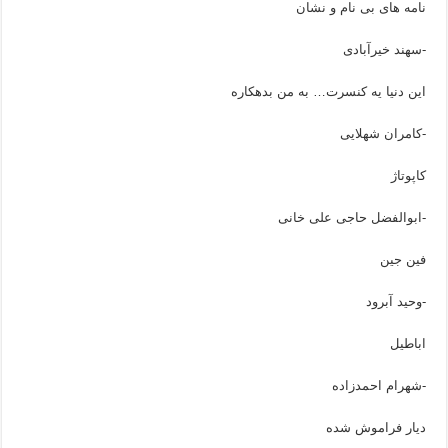
نامه های بی نام و نشان
-سهند خیرآبادی
این دنیا یه کنسرت… به من بدهکاره
-کامران شهلایی
کاپوتاژ
-ابوالفضل حاجی علی خانی
فین جین
-وحید آبرود
اباطیل
-شهرام احمدزاده
دیار فراموش شده