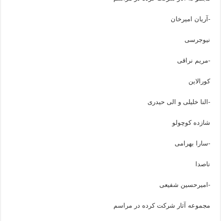
-آریان امیرخان
نیوجرسی
-مریم نراقی
کورالاین
-النا خلیلی و الی حیدری
شازده کوچولو
-سارا بهرامی
ناصدا
-امیرحسین شفیعی
مجموعه آثار شرکت کرده در مراسم