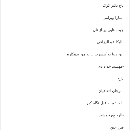
باغ دکتر کوک
-سارا بهرامی
جیب هایی پر از نان
-الیکا عبدالرزاقی
این دنیا یه کنسرت… به من بدهکاره
-مهشید خدادادی
تاری
-مرجان اتفاقیان
با خشم به قبل نگاه کن
-الهه پورجمشید
فین جین