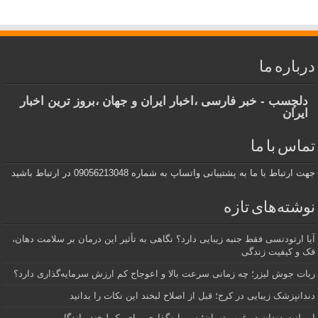
درباره ما
دلچسب - خبر فارسی ،اخبار ایران و جهان ،بروز ترین اخبار
ایران
تماس با ما
جهت ارتباط با ما به پشتیبانی واتساپ به شماره 09056213048 در ارتباط باشید
نوشته‌های تازه
آیا ارتودنسی فقط جنبه زیبایی دارد؟ نگاهی به تأثیر این درمان بر سلامت دهان،
فک و کیفیت زندگی
ربات جوش لیزر؛ چه زمانی سرعت بالا و اعوجاج کم ارزش سرمایه‌گذاری دارد؟
دندانپزشک زیبایی در کرج؛ قبل از اصلاح لبخند این نکات را بدانید
ایمپلنت دندان در غرب تهران؛ سرمایه‌گذاری برای یک لبخند ماندگار