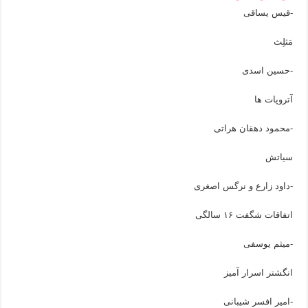
-قیس یساقی
مَثلِث
-حسین اسدی
آتروپات ها
-محمود دهقان هراتی
سیاتش
-داود زارع و نرگس اصغری
اتفاقات شگفت ۱۶ سالگی
-میثم یوسفی
انگشتر اسرار آمیز
-امیر افسر شیبانی