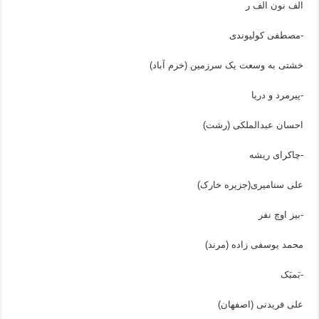
الف نون الف ر
-مصطفی کولیوندی
خشتی به وسعت یک سرزمین (خرم آباد)
-پیرمرد و دریا
احسان عبدالملکی (رشت)
-چاکرای ریشه
علی سنامیری(جزیره خارک)
-بیز اوچ نفر
محمد یوسفی زاده (مرند)
-بَمبَک
علی فریدنی (اصفهان)