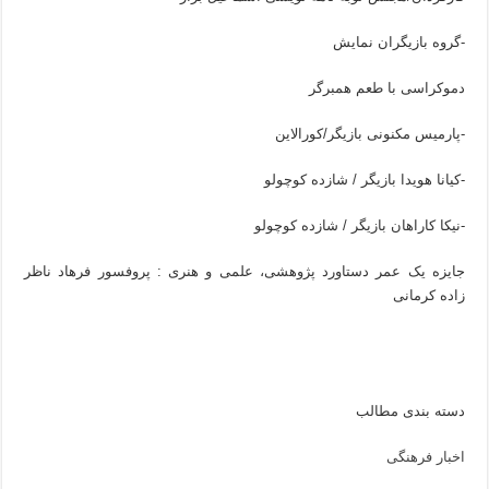
-گروه بازیگران نمایش
دموکراسی با طعم همبرگر
-پارمیس مکنونی بازیگر/کورالاین
-کیانا هویدا بازیگر / شازده کوچولو
-نیکا کاراهان بازیگر / شازده کوچولو
جایزه یک عمر دستاورد پژوهشی، علمی و هنری : پروفسور فرهاد ناظر
زاده کرمانی
دسته بندی مطالب
اخبار فرهنگی