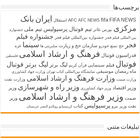
برچسب‌ها
ایران
بانک
fifa
FIFA NEWS
AFC
AFC NEWS
استقلال
مرکزی
تیم فوتبال پرسپولیس
تیم ملی
تئاتر
بورس
جشنواره
جشنواره فیلم
جشنواره بین‌المللی فیلم فجر
بین المللی فیلم فجر
سینما
فجر
سازمان حج و زیارت
حج تمتع
خودرو
غزه
سلبریتی ها
فرهنگ و ارشاد اسلامی
فدراسیون فوتبال
فلسطین
فوتبال
لیگ برتر فوتبال
لیگ برتر
فیلم سینمایی
قرآن کریم
ماه رمضان
موسیقی
نمایشگاه بین‌المللی کتاب تهران
وزارت جهاد کشاورزی
وزارت فرهنگ و ارشاد اسلامی
وزارت نفت
وزارت صمت
وزیر راه و شهرسازی
وزیر اقتصاد
وزیر
وزیر جهاد کشاورزی
وزیر فرهنگ و ارشاد اسلامی
صمت
وزیر
پرسپولیس
نفت
کتاب
وزیر نیرو
کریستیانو رونالدو النصر عربستان
تبلیغات متنی