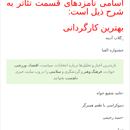
اسامی نامزدهای قسمت تئاتر به
شرح ذیل است:
بهترین کارگردانی
_گلاب آدینه
جشنواره الفبا
تازه‌ترین اخبار و تحلیل‌ها درباره انتخابات، سیاست،
اقتصاد
،
ورزشی
،
حوادث،
فرهنگ وهنر
و گردشگری و
سلامتی
را در وب سایت خبری
دلچسب
بخوانید.
-حامد شفیع خواه
دموکراسی با طعم همبرگر
-حمید رحیمی
دِویل