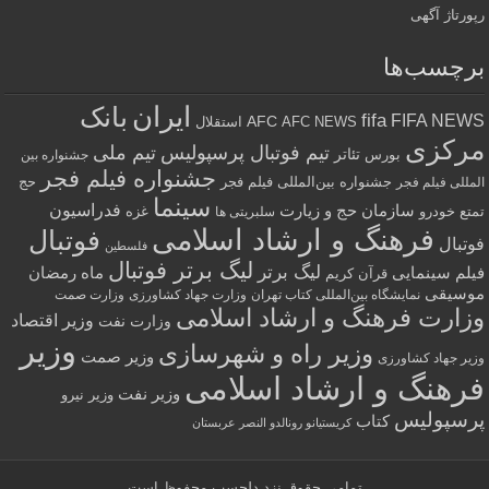
رپورتاژ آگهی
برچسب‌ها
ایران
بانک
fifa
FIFA NEWS
AFC
AFC NEWS
استقلال
مرکزی
تیم فوتبال پرسپولیس
تیم ملی
تئاتر
بورس
جشنواره بین
جشنواره فیلم فجر
جشنواره بین‌المللی فیلم فجر
حج
المللی فیلم فجر
سینما
فدراسیون
سازمان حج و زیارت
تمتع
خودرو
غزه
سلبریتی ها
فرهنگ و ارشاد اسلامی
فوتبال
فوتبال
فلسطین
لیگ برتر فوتبال
لیگ برتر
فیلم سینمایی
ماه رمضان
قرآن کریم
موسیقی
نمایشگاه بین‌المللی کتاب تهران
وزارت جهاد کشاورزی
وزارت صمت
وزارت فرهنگ و ارشاد اسلامی
وزیر اقتصاد
وزارت نفت
وزیر
وزیر راه و شهرسازی
وزیر صمت
وزیر جهاد کشاورزی
فرهنگ و ارشاد اسلامی
وزیر نفت
وزیر نیرو
پرسپولیس
کتاب
کریستیانو رونالدو النصر عربستان
تمامی حقوق نزد
دلچسب
محفوظ است