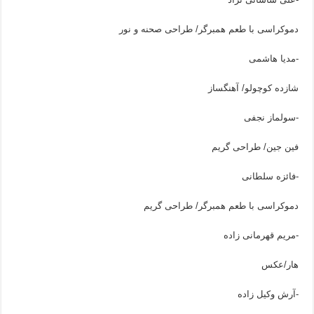
دموکراسی با طعم همبرگر/ طراحی صحنه و نور
-مدیا هاشمی
شازده کوچولو/ آهنگساز
-سولماز نجفی
فین جین/ طراحی گریم
-فائزه سلطانی
دموکراسی با طعم همبرگر/ طراحی گریم
-مریم قهرمانی زاده
هار/عکس
-آرش وکیل زاده