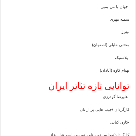
-جهان با من بمیر
سمیه مهری
-هچل
مجتبی خلیلی (اصفهان)
-پلاستیک
بهنام کاوه (آبادان)
توانایی تازه تئاتر ایران
-علیرضا گودرزی
کارگردان /جیب هایی پر از نان
-کارن کیانی
کارگردان/مجلس توبه نامه نویسی اسماعیل بزاز