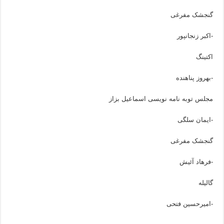
گنجشک مفرغی
-اکبر زنجانپور
اکتینگ
-بهروز پناهنده
مجلس توبه نامه نویسی اسماعیل بزاز
-ایمان سلگی
گنجشک مفرغی
-فرهاد آئیش
گالیله
-امیرحسین فتحی