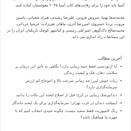
آسیا باید خود را برای رقابت‌های کاپ آسیا ۲۰۲۵ مغولستان آماده کنند.
محمدصفا بهنیا، سروش فروتن، علیرضا رشیدی، هیراد شعبانی، یاسین
مروت، بردیا خسروی، امیررضا آذری، ماهان تقی‌زاده، عرشیا حردانی،
محمدصالح پاک‌گوهر، امیرعلی رئیسی و کیانمهر کوچک بازیکنان ایران را در
این مسابقات راه اندازی می داند.
آخرین مطالب
آیا ارتودنسی فقط جنبه زیبایی دارد؟ نگاهی به تأثیر این درمان بر
سلامت دهان، فک و کیفیت زندگی
ربات جوش لیزر؛ چه زمانی سرعت بالا و اعوجاج کم ارزش
سرمایه‌گذاری دارد؟
دندانپزشک زیبایی در کرج؛ قبل از اصلاح لبخند این نکات را بدانید
ایمپلنت دندان در غرب تهران؛ سرمایه‌گذاری برای یک لبخند ماندگار
رنگ کامپوزیت فقط سفید نیست؛ چگونه شیدی انتخاب کنیم که با
چهره ما هماهنگ باشد؟