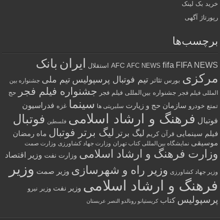
د بک لینک
رتاژ آگهی
چسب‌ها
ایران
بانک
fifa
FIFA NE
AFC
AFC NEWS
استقلال
رکزی
تیم فوتبال پرسپولیس
تیم ملی
تئاتر
بورس
جشنواره بین
جشنواره فیلم فجر
جشنواره بین‌المللی فیلم فجر
حج
للی فیلم فجر
سینما
فدراسیون
سازمان حج و زیارت
ع
خودرو
غزه
سلبریتی ها
فرهنگ و ارشاد اسلامی
فوتبال
تبال
فلسطین
لیگ برتر فوتبال
لیگ برتر
لم سینمایی
ماه رمضان
قرآن کریم
سیقی
نمایشگاه بین‌المللی کتاب تهران
وزارت جهاد کشاورزی
وزارت صمت
ارت فرهنگ و ارشاد اسلامی
وزیر اقتصاد
وزارت نفت
وزیر
وزیر راه و شهرسازی
وزیر صمت
ر جهاد کشاورزی
رهنگ و ارشاد اسلامی
وزیر نفت
وزیر نیرو
سپولیس
کتاب
کریستیانو رونالدو النصر عربستان