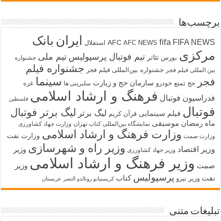
چسب‌ها
ایران
بانک
fifa
FIFA NEW
AFC
AFC NEWS
استقلال
رکزی
تیم فوتبال پرسپولیس
تیم ملی
تئاتر
بورس
جشنواره
جشنواره فیلم
جشنواره بین‌المللی فیلم فجر
ین المللی فیلم فجر
سینما
جر
سازمان حج و زیارت
حج تمتع
خودرو
غزه
سلبریتی ها
فرهنگ و ارشاد اسلامی
دراسیون فوتبال
فلسطین
وتبال
لیگ برتر فوتبال
لیگ برتر
فیلم سینمایی
قرآن کریم
اه رمضان
موسیقی
نمایشگاه بین‌المللی کتاب تهران
وزارت جهاد کشاورزی
وزارت فرهنگ و ارشاد اسلامی
وزارت نفت
زارت صمت
وزیر راه و شهرسازی
زیر اقتصاد
وزیر
وزیر جهاد کشاورزی
وزیر فرهنگ و ارشاد اسلامی
مت
وزیر
پرسپولیس
فت
کتاب
وزیر نیرو
کریستیانو رونالدو النصر عربستان
لیغات متنی