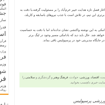
فوت
الملل
غاز فصل تازه هدایت خیبر خرم‌آباد را بر مسئولیت گرفته،با دقت به
جشن
رتری این تیم، در تلاش است با جذب نیروهای باسابقه و کاربلد،
سازم
فدرا
دامکی به این نوشته واکنشی نشان نداده‌اند اما با دقت به حساسیت
اس
 خواهد شد. حال باید دید که بادامکی مسیر وجود در لیگ برتر
 در جایگاه مدیریتی خود در پرسپولیس باقی بماند.
قرآن 
رمض
وزارت
فره
وزیر
شه
فر
است،
اقتصاد
،
ورزشی
، حوادث،
فرهنگ وهنر
و گردشگری و
سلامتی
را
ایت خبری دلچسب بخوانید.
وزیر
رونالد
ن ورزشی پرسپولیس