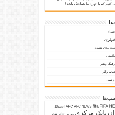
ب کنیم که با چهره ما هماهنگ باشد؟
ها
تصاد
نولوژی
ته‌بندی نشده
لامتی
هنگ وهنر
سب وکار
رزشی
ب‌ها
fifa
FIFA N
AFC
AFC NEWS
استقلال
ان
بانک مرکزی
تیم
تئاتر
بورس