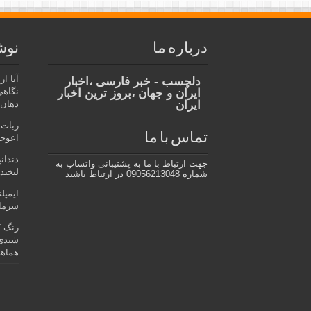
درباره ما
نوش
آیا ا
دلچسب - خبر فارسی ،اخبار
نگاهی
ایران و جهان ،بروز ترین اخبار
ایران
دهان،
ربات 
تماس با ما
اعوجا
دندان
جهت ارتباط با ما به پشتیبانی واتساپ به
لبخند 
شماره 09056213048 در ارتباط باشید
ایمپل
سرمای
رنگ ک
شیدی 
هماهن