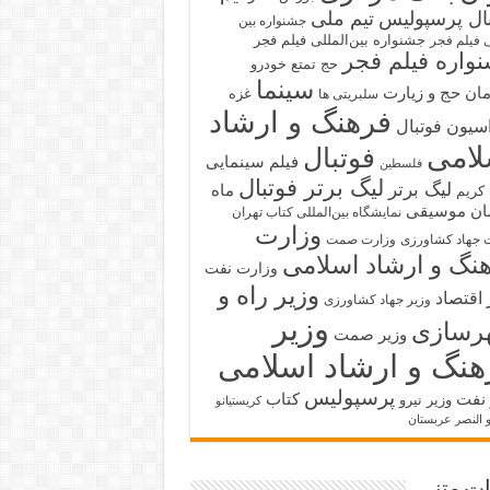
بال پرسپولیس
تیم ملی
جشنواره بین
جشنواره بین‌المللی فیلم فجر
ی فیلم فجر
واره فیلم فجر
حج تمتع
خودرو
سینما
ان حج و زیارت
غزه
سلبریتی ها
فرهنگ و ارشاد
سیون فوتبال
لامی
فوتبال
فیلم سینمایی
فلسطین
لیگ برتر فوتبال
لیگ برتر
ماه
کریم
ان
موسیقی
نمایشگاه بین‌المللی کتاب تهران
وزارت
 جهاد کشاورزی
وزارت صمت
نگ و ارشاد اسلامی
وزارت نفت
وزیر راه و
 اقتصاد
وزیر جهاد کشاورزی
وزیر
رسازی
وزیر صمت
هنگ و ارشاد اسلامی
پرسپولیس
 نفت
کتاب
وزیر نیرو
کریستیانو
و النصر عربستان