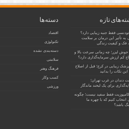
ته‌های تازه
دسته‌ها
رتودنسی فقط جنبه زیبایی دارد؟
اقتصاد
 به تأثیر این درمان بر سلامت
تکنولوژی
 فک و کیفیت زندگی
دسته‌بندی نشده
جوش لیزر؛ چه زمانی سرعت بالا و
ج کم ارزش سرمایه‌گذاری دارد؟
سلامتی
پزشک زیبایی در کرج؛ قبل از اصلاح
فرهنگ وهنر
این نکات را بدانید
کسب وکار
نت دندان در غرب تهران؛
ه‌گذاری برای یک لبخند ماندگار
ورزشی
امپوزیت فقط سفید نیست؛ چگونه
انتخاب کنیم که با چهره ما
گ باشد؟