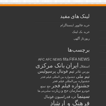
لینک های مفید
خرید فالوور اینستاگرام
خرید بک لینک
رپورتاژ آگهی
برچسب‌ها
fifa
FIFA NEWS
AFC
AFC NEWS
ایران
بانک مرکزی
استقلال
تیم فوتبال پرسپولیس
تئاتر
بورس
تیم ملی
جشنواره بین المللی فیلم فجر
جشنواره بین‌المللی فیلم فجر
جشنواره فیلم فجر
حج تمتع
سازمان حج و زیارت
خودرو
سلبریتی ها
سینما
فدراسیون فوتبال
غزه
فرهنگ و ارشاد