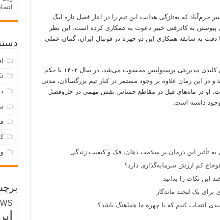
انتخا
 خرم‌آباد که به‌تازگی هدایت این تیم را در اغاز فصل تازه لیگ
ی پیوستن به کادرفنی خیبر دعوت به همکاری کرده است. این نظر
قت به سابقه همکاری این دو چهره در فوتبال ایران، گمان عملی
دسته‌
اق
بادامکی که در دوران مدیریتش یکی از مهره‌های کلیدی مدیریتی پرسپولیس محسوب می‌شد، در سال ۱۴۰۲ با حکم
تک
ر این زمان علاوه بر وجود مستمر در کنار تیم بزرگسالان، مدتی
دس
شت. او در ماه‌های قبل در مقاطع حساس نقش مهمی در حل‌وفصل
 وجود داشته است.
س
فر
ک
 به تأثیر این درمان بر سلامت دهان، فک و کیفیت زندگی
و
وجاج کم ارزش سرمایه‌گذاری دارد؟
د این نکات را بدانید
برچس
 برای یک لبخند ماندگار
EWS
ی انتخاب کنیم که با چهره ما هماهنگ باشد؟
ایر