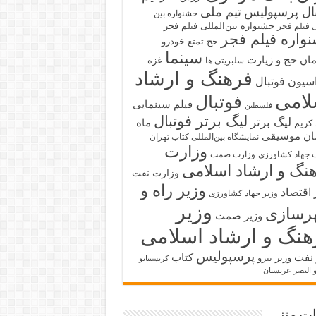
بال پرسپولیس
تیم ملی
جشنواره بین
جشنواره بین‌المللی فیلم فجر
ی فیلم فجر
واره فیلم فجر
حج تمتع
خودرو
سینما
ان حج و زیارت
غزه
سلبریتی ها
فرهنگ و ارشاد
سیون فوتبال
لامی
فوتبال
فیلم سینمایی
فلسطین
لیگ برتر فوتبال
لیگ برتر
ماه
کریم
ان
موسیقی
نمایشگاه بین‌المللی کتاب تهران
وزارت
 جهاد کشاورزی
وزارت صمت
نگ و ارشاد اسلامی
وزارت نفت
وزیر راه و
 اقتصاد
وزیر جهاد کشاورزی
وزیر
رسازی
وزیر صمت
هنگ و ارشاد اسلامی
پرسپولیس
 نفت
کتاب
وزیر نیرو
کریستیانو
و النصر عربستان