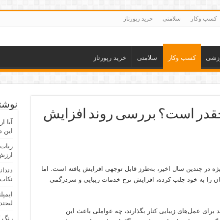
کسب وکار
سلامتی
خرید رپورتاز
زشی
کسب وکار
سلامتی
خرید رپورتاز
نوشته
 چقدر است؟ بررسی روند افزایش
آیا ا
این د
ربات 
ارزش 
ویژه در چندین سال اخیر، به‌طرز قابل توجهی افزایش یافته است. اما
دندان
نکات 
 و حتی پزشکان را به خود جلب کرده، افزایش نرخ خدمات زیبایی و سردرگمی
ایمپل
لبخند
اید برای عمل‌های زیبایی کنار بگذارند، چه عواملی باعث این
رنگ 