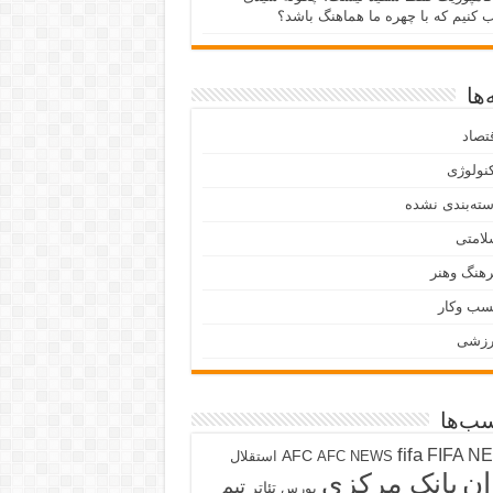
ب کنیم که با چهره ما هماهنگ باشد؟
ها
تصاد
نولوژی
ته‌بندی نشده
لامتی
هنگ وهنر
سب وکار
رزشی
ب‌ها
fifa
FIFA N
AFC
AFC NEWS
استقلال
ان
بانک مرکزی
تیم
تئاتر
بورس