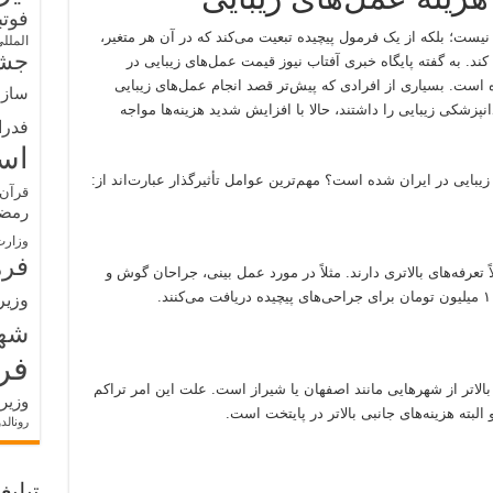
فوت
ت؛ بلکه از یک فرمول پیچیده تبعیت می‌کند که در آن هر متغیر،
الملل
جشن
ا کند. به گفته پایگاه خبری آفتاب نیوز قیمت عمل‌های زیبایی در
ه است. بسیاری از افرادی که پیش‌تر قصد انجام عمل‌های زیبایی
سازم
زشکی زیبایی را داشتند، حالا با افزایش شدید هزینه‌ها مواجه
فدرا
اس
یبایی در ایران شده است؟ مهم‌ترین عوامل تأثیرگذار عبارت‌اند از:
قرآن 
رمض
وزارت
فره
عرفه‌های بالاتری دارند. مثلاً در مورد عمل بینی، جراحان گوش‌ و
وزیر
شه
فر
یبایی در تهران بین ۳۰ تا ۵۰ درصد بالاتر از شهرهایی مانند اصفهان یا شیراز است. علت این امر تراکم
وزیر
البته هزینه‌های جانبی بالاتر در پایتخت است.
رونالد