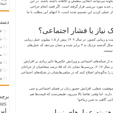
نه می‌توانند انتخابی مطمئن و آگاهانه داشته باشند. در این
انتخا
ل جدید مورد بررسی قرار گرفته است. اگر قصد انجام جراحی
نع از عملی کردن این تصمیم شده است، تا انتهای این مطلب با ما
دسته‌
ک نیاز یا فشار اجتماعی؟
اق
تک
طبق داده‌های منتشرشده توسط مرکز آمار سلامت و زیبایی کشور، در سال ۱۴۰۲ بیش از ۱.۵ میلیون عمل زیبایی
در ایران انجام شده است. این رقم نسبت به ۵ سال گذشته نزدیک به ۳ برابر شده و نشان می‌دهد که عمل‌های
دس
یستند.
س
 از شبکه‌های اجتماعی و ویرایش عکس‌ها تاثیر زیادی بر افزایش
فر
جراحی‌های زیبایی داشته است. به‌عنوان مثال، در سال ۲۰۱۷، بررسی‌ها نشان داد که ۵۵ درصد متقاضیان از جراحان
ک
 به‌گونه‌ای اصلاح کنند که در سلفی‌هایشان در شبکه‌های اجتماعی
و
رای موفقیت شغلی، افزایش حضور زنان در فضای اجتماعی و حتی
ارند. اما وقتی تقاضا بالا می‌رود، طبیعی‌ست که قیمت‌ها هم
برچس
بایی، گاهی به ضرر زیباجو!
EWS
ایر
هزینه عمل‌های زیبایی